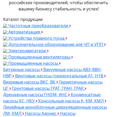
российских производителей, чтобы обеспечить
вашему бизнесу стабильность и успех!
Каталог продукции
Частотные преобразователи
Автоматизация
Устройства плавного пуска
Дополнительное оборудование для ЧП и УПП
Электродвигатели
Промышленные вентиляторы
Промышленные насосы
Битумные насосы
Вакуумные насосы АВЗ, ВВН,
НВР
Винтовые насосы горизонтальные А1, Н1В
Вихревые насосы ВКС, ВК
Герметичные насосы
ЦГ
Грунтовые насосы ГРАТ, ГРАН, ГРАК
Дренажные насосы ГНОМ, АНС
Конденсатные
насосы КС, НКУ
Консольные насосы К, КМ, КМЛ
Линейные моноблочные циркуляционные насосы
ЛМ, КМЛ
Насосы Адонис
Насосы