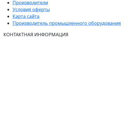
Производители
Условия оферты
Карта сайта
Производитель промышленного оборудования
КОНТАКТНАЯ ИНФОРМАЦИЯ
Группа Компаний "ТехЭксперт": производство и
продажа промышленного и инженерного
оборудования (общепромышленные и
врывозащищённые электродвигатели, ч
астотные
преобразователи, вентиляторы, насосы, редуктора,
УПП и системы промышленной вентиляции).
Владелец ресурса: Хмырова Наталья Николаевна. На
сайте невозможно зарегистрироваться и
авторизоваться с иностранных аккаунтов (149-ФЗ),
рекомендуем это делать с использованием
российского сервиса авторизации (использовать
почту на Yandex.ru или Mail.ru).
: