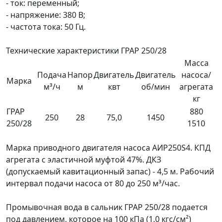
- ток: переменный;
- напряжение: 380 В;
- частота тока: 50 Гц.
Технические характеристики ГРАР 250/28
Масса
Подача
Напор
Двигатель
Двигатель
насоса/
Марка
м³/ч
м
квт
об/мин
агрегата
кг
ГРАР
880
250
28
75,0
1450
250/28
1510
Марка приводного двигателя насоса АИР250S4. КПД
агрегата с эластичной муфтой 47%. ДКЗ
(допускаемый кавитационный запас) - 4,5 м. Рабочий
интервал подачи насоса от 80 до 250 м³/час.
Промывочная вода в сальник ГРАР 250/28 подается
под давлением, которое на 100 кПа (1,0 кгс/см²)