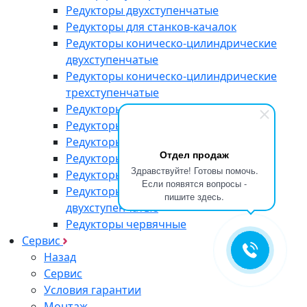
Редукторы двухступенчатые
Редукторы для станков-качалок
Редукторы коническо-цилиндрические
двухступенчатые
Редукторы коническо-цилиндрические
трехступенчатые
Редукторы одноступенчатые
Редукторы типа РМ
Редукторы типа РЦД
Отдел продаж
Редукторы трехступенчатые
Здравствуйте! Готовы помочь.
Редукторы ЦДН
Если появятся вопросы -
Редукторы цилиндрические
пишите здесь.
двухступенчатые
Редукторы червячные
Сервис
Назад
Сервис
Условия гарантии
Монтаж