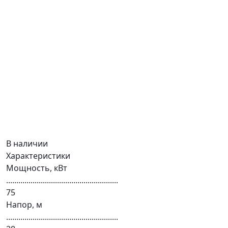
В наличии
Характеристики
Мощность, кВт
.......................................................
75
Напор, м
.......................................................