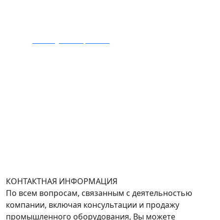
Тел.: +7 495 989 1744
E-mail:
zakaz@mmexpert.ru
Адрес офиса в Москве: Варшавское шоссе дом 150к2,
БЦ Селектика, 8 этаж, офис 803.
Адрес офиса в Санкт-Петербурге: улица Савушкина
дом 134к1.
Доставка оборудования по всей России.
График работы (часовой пояс Москва)
пн-чт с 9:00 до 18:00; пт до 17:00.
КОНТАКТНАЯ ИНФОРМАЦИЯ
По всем вопросам, связанным с деятельностью
компании, включая консультации и продажу
промышленного оборудования, Вы можете