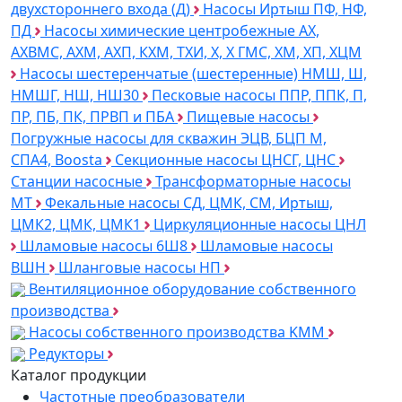
двухстороннего входа (Д)
Насосы Иртыш ПФ, НФ,
ПД
Насосы химические центробежные АХ,
АХВМС, АХМ, АХП, КХМ, ТХИ, Х, Х ГМС, ХМ, ХП, ХЦМ
Насосы шестеренчатые (шестеренные) НМШ, Ш,
НМШГ, НШ, НШ30
Песковые насосы ППР, ППК, П,
ПР, ПБ, ПК, ПРВП и ПБА
Пищевые насосы
Погружные насосы для скважин ЭЦВ, БЦП М,
СПА4, Boosta
Секционные насосы ЦНСГ, ЦНС
Станции насосные
Трансформаторные насосы
МТ
Фекальные насосы СД, ЦМК, СМ, Иртыш,
ЦМК2, ЦМК, ЦМК1
Циркуляционные насосы ЦНЛ
Шламовые насосы 6Ш8
Шламовые насосы
ВШН
Шланговые насосы НП
Вентиляционное оборудование собственного
производства
Насосы собственного производства KMM
Редукторы
Каталог продукции
Частотные преобразователи