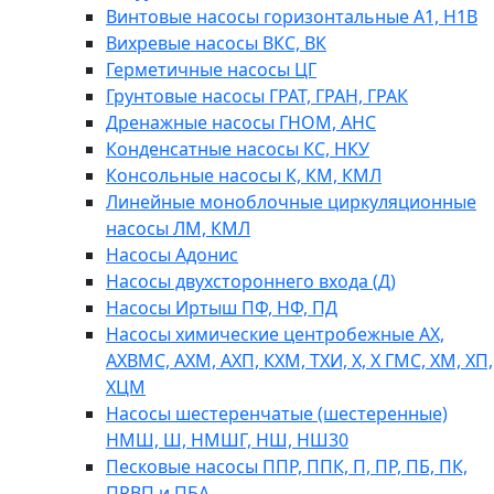
Винтовые насосы горизонтальные А1, Н1В
Вихревые насосы ВКС, ВК
Герметичные насосы ЦГ
Грунтовые насосы ГРАТ, ГРАН, ГРАК
Дренажные насосы ГНОМ, АНС
Конденсатные насосы КС, НКУ
Консольные насосы К, КМ, КМЛ
Линейные моноблочные циркуляционные
насосы ЛМ, КМЛ
Насосы Адонис
Насосы двухстороннего входа (Д)
Насосы Иртыш ПФ, НФ, ПД
Насосы химические центробежные АХ,
АХВМС, АХМ, АХП, КХМ, ТХИ, Х, Х ГМС, ХМ, ХП,
ХЦМ
Насосы шестеренчатые (шестеренные)
НМШ, Ш, НМШГ, НШ, НШ30
Песковые насосы ППР, ППК, П, ПР, ПБ, ПК,
ПРВП и ПБА