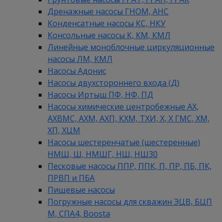
Дренажные насосы ГНОМ, АНС
Конденсатные насосы КС, НКУ
Консольные насосы К, КМ, КМЛ
Линейные моноблочные циркуляционные
насосы ЛМ, КМЛ
Насосы Адонис
Насосы двухстороннего входа (Д)
Насосы Иртыш ПФ, НФ, ПД
Насосы химические центробежные АХ,
АХВМС, АХМ, АХП, КХМ, ТХИ, Х, Х ГМС, ХМ,
ХП, ХЦМ
Насосы шестеренчатые (шестеренные)
НМШ, Ш, НМШГ, НШ, НШ30
Песковые насосы ППР, ППК, П, ПР, ПБ, ПК,
ПРВП и ПБА
Пищевые насосы
Погружные насосы для скважин ЭЦВ, БЦП
М, СПА4, Boosta