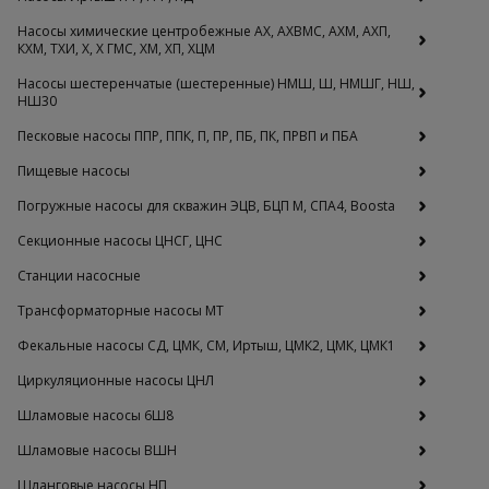
Насосы химические центробежные АХ, АХВМС, АХМ, АХП,
КХМ, ТХИ, Х, Х ГМС, ХМ, ХП, ХЦМ
Насосы шестеренчатые (шестеренные) НМШ, Ш, НМШГ, НШ,
НШ30
Песковые насосы ППР, ППК, П, ПР, ПБ, ПК, ПРВП и ПБА
Пищевые насосы
Погружные насосы для скважин ЭЦВ, БЦП М, СПА4, Boosta
Секционные насосы ЦНСГ, ЦНС
Станции насосные
Трансформаторные насосы МТ
Фекальные насосы СД, ЦМК, СМ, Иртыш, ЦМК2, ЦМК, ЦМК1
Циркуляционные насосы ЦНЛ
Шламовые насосы 6Ш8
Шламовые насосы ВШН
Шланговые насосы НП