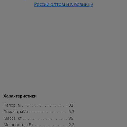
Характеристики
Напор, м
.........................................
32
Подача, м³/ч
......................................
6,3
Масса, кг
........................................
86
Мощность, кВт
....................................
2,2