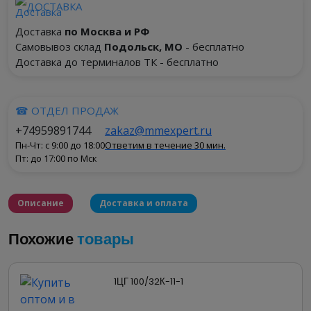
ДОСТАВКА
Доставка
по Москва и РФ
Самовывоз склад
Подольск, МО
- бесплатно
Доставка до терминалов ТК - бесплатно
☎ ОТДЕЛ ПРОДАЖ
+74959891744
zakaz@mmexpert.ru
Пн-Чт: с 9:00 до 18:00
Ответим в течение 30 мин.
Пт: до 17:00 по Мск
Описание
Доставка и оплата
Похожие
товары
Электронасосы герметичные ЦГ 6,3/32К-2,2-5 предна
Жидкости могут быть нейтральными, агрессивными и 
1ЦГ 100/32К-11-1
Удельная теплоемкость перекачиваемых жидкостей до