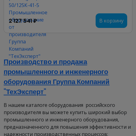
исполнений;
2
до 50 кгс/см
— для электронасосов 4, 5 и 6
исполнений.
2 127 541 ₽
В корзину
Технические характеристики
3
Марка насоса
Подача, м
/час
Напор, м
Мощ
ЦГ 6,3/20К-2,2-5
6,3
32
2,2
Производство и продажа
2
промышленного и инженерного
Обозначение
Ру, кгс/см
Ду, мм
ДУ1, мм
оборудования Группа Компаний
ЦГ 6,3/32К-2,2-5
50
72
32
"ТехЭксперт"
В нашем каталоге оборудования российского
производителя вы можете купить широкий выбор
промышленного и инженерного оборудования,
предназначенного для повышения эффективности и
надежности производственных процессов: