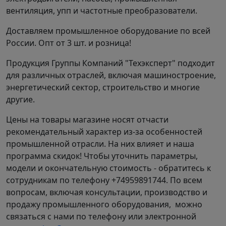
насосов ЦГ обеспечивает автоматическую
вентиляция, упп и частотные преобразователи.
разгрузку от осевых сил, возникающих в
Доставляем промышленное оборудование по всей
процессе работы, что приводит к оптимальному
России. Опт от 3 шт. и розница!
фиксированию ротора с закрепленным на нем
рабочим колесом в осевом направлении. Более
Продукция Группы Компаний "Техэксперт" подходит
чем 40-летняя эксплуатация насосов ЦГ
для различных отраслей, включая машиностроение,
подтверждает их высокое качество и надежность
энергетический сектор, строительство и многие
в течении всего срока службы.
другие.
Цены на товары магазине носят отчасти
рекомендательный характер из-за особенностей
промышленной отрасли. На них влияет и наша
программа скидок! Чтобы уточнить параметры,
модели и окончательную стоимость - обратитесь к
сотрудникам по телефону +74959891744. По всем
вопросам, включая консультации, производство и
продажу промышленного оборудования, можно
связаться с нами по телефону или электронной