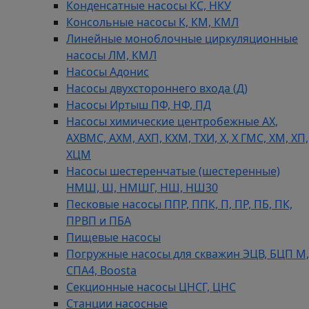
Конденсатные насосы КС, НКУ
Консольные насосы К, КМ, КМЛ
Линейные моноблочные циркуляционные
насосы ЛМ, КМЛ
Насосы Адонис
Насосы двухстороннего входа (Д)
Насосы Иртыш ПФ, НФ, ПД
Насосы химические центробежные АХ,
АХВМС, АХМ, АХП, КХМ, ТХИ, Х, Х ГМС, ХМ, ХП,
ХЦМ
Насосы шестеренчатые (шестеренные)
НМШ, Ш, НМШГ, НШ, НШ30
Песковые насосы ППР, ППК, П, ПР, ПБ, ПК,
ПРВП и ПБА
Пищевые насосы
Погружные насосы для скважин ЭЦВ, БЦП М,
СПА4, Boosta
Секционные насосы ЦНСГ, ЦНС
Станции насосные