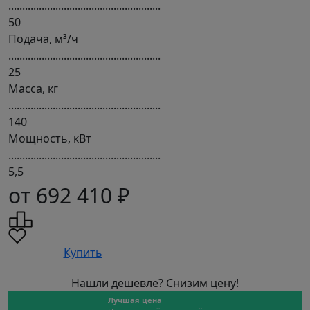
.......................................................
50
Подача, м³/ч
.......................................................
25
Масса, кг
.......................................................
140
Мощность, кВт
.......................................................
5,5
от 692 410 ₽
Купить
Нашли дешевле? Снизим цену!
Лучшая цена