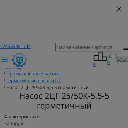
+74959891744
ТЕХЭКСПЕРТ российский производитель частотные
преобразователи, насосы, и вентиляция
/
Промышленное оборудование купить оптом и в
0
0
розницу
/
Промышленные насосы
/
Герметичные насосы ЦГ
/
Насос 2ЦГ 25/50К-5,5-5 герметичный
Насос 2ЦГ 25/50К-5,5-5
герметичный
Характеристики
Напор, м