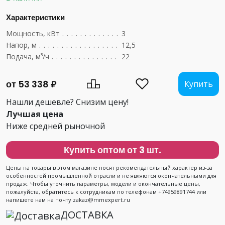
Характеристики
Мощность, кВт
....................................
3
Напор, м
.........................................
12,5
Подача, м³/ч
......................................
22
от 53 338 ₽
Купить
Нашли дешевле? Снизим цену!
Лучшая цена
Ниже средней рыночной
Купить оптом от 3 шт.
Цены на товары в этом магазине носят рекомендательный характер из-за
особенностей промышленной отрасли и не являются окончательными для
продаж. Чтобы уточнить параметры, модели и окончательные цены,
пожалуйста, обратитесь к сотрудникам по телефонам +74959891744 или
напишете нам на почту zakaz@mmexpert.ru
ДОСТАВКА