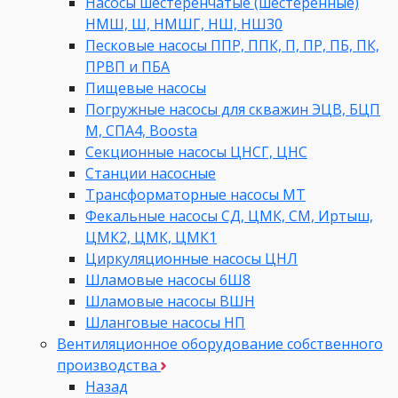
Насосы шестеренчатые (шестеренные)
НМШ, Ш, НМШГ, НШ, НШ30
Песковые насосы ППР, ППК, П, ПР, ПБ, ПК,
ПРВП и ПБА
Пищевые насосы
Погружные насосы для скважин ЭЦВ, БЦП
М, СПА4, Boosta
Секционные насосы ЦНСГ, ЦНС
Станции насосные
Трансформаторные насосы МТ
Фекальные насосы СД, ЦМК, СМ, Иртыш,
ЦМК2, ЦМК, ЦМК1
Циркуляционные насосы ЦНЛ
Шламовые насосы 6Ш8
Шламовые насосы ВШН
Шланговые насосы НП
Вентиляционное оборудование собственного
производства
Назад