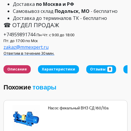
Доставка
по Москва и РФ
Самовывоз склад
Подольск, МО
- бесплатно
Доставка до терминалов ТК - бесплатно
☎ ОТДЕЛ ПРОДАЖ
+74959891744
Пн-Чт: с 9:00 до 18:00
Пт: до 17:00 по Мск
zakaz@mmexpert.ru
Ответим в течение 30 мин.
Описание
Характеристики
Отзывы
0
Д
Похожие
товары
Насос фекальный ВНЗ СД 160/10а