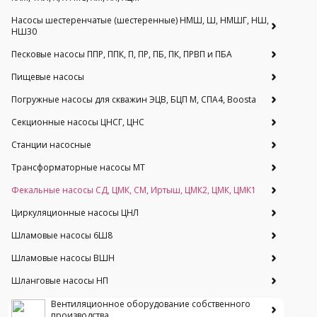
Насосы шестеренчатые (шестеренные) НМШ, Ш, НМШГ, НШ,
НШ30
Песковые насосы ППР, ППК, П, ПР, ПБ, ПК, ПРВП и ПБА
Пищевые насосы
Погружные насосы для скважин ЭЦВ, БЦП М, СПА4, Boosta
Секционные насосы ЦНСГ, ЦНС
Станции насосные
Трансформаторные насосы МТ
Фекальные насосы СД, ЦМК, СМ, Иртыш, ЦМК2, ЦМК, ЦМК1
Циркуляционные насосы ЦНЛ
Шламовые насосы 6Ш8
Шламовые насосы ВШН
Шланговые насосы НП
Вентиляционное оборудование собственного
производства