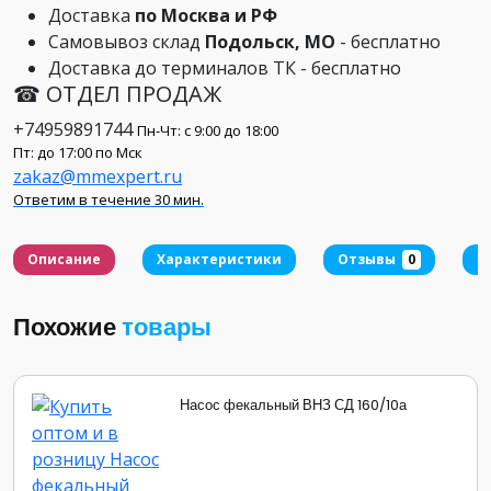
Доставка
по Москва и РФ
Самовывоз склад
Подольск, МО
- бесплатно
Доставка до терминалов ТК - бесплатно
☎ ОТДЕЛ ПРОДАЖ
+74959891744
Пн-Чт: с 9:00 до 18:00
Пт: до 17:00 по Мск
zakaz@mmexpert.ru
Ответим в течение 30 мин.
Описание
Характеристики
Отзывы
0
Д
Похожие
товары
Насос фекальный ВНЗ СД 160/10а