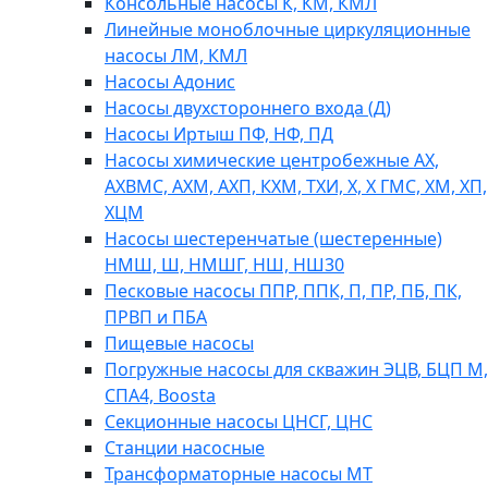
Консольные насосы К, КМ, КМЛ
Линейные моноблочные циркуляционные
насосы ЛМ, КМЛ
Насосы Адонис
Насосы двухстороннего входа (Д)
Насосы Иртыш ПФ, НФ, ПД
Насосы химические центробежные АХ,
АХВМС, АХМ, АХП, КХМ, ТХИ, Х, Х ГМС, ХМ, ХП,
ХЦМ
Насосы шестеренчатые (шестеренные)
НМШ, Ш, НМШГ, НШ, НШ30
Песковые насосы ППР, ППК, П, ПР, ПБ, ПК,
ПРВП и ПБА
Пищевые насосы
Погружные насосы для скважин ЭЦВ, БЦП М,
СПА4, Boosta
Секционные насосы ЦНСГ, ЦНС
Станции насосные
Трансформаторные насосы МТ