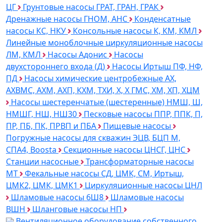
ЦГ
Грунтовые насосы ГРАТ, ГРАН, ГРАК
Дренажные насосы ГНОМ, АНС
Конденсатные
насосы КС, НКУ
Консольные насосы К, КМ, КМЛ
Линейные моноблочные циркуляционные насосы
ЛМ, КМЛ
Насосы Адонис
Насосы
двухстороннего входа (Д)
Насосы Иртыш ПФ, НФ,
ПД
Насосы химические центробежные АХ,
АХВМС, АХМ, АХП, КХМ, ТХИ, Х, Х ГМС, ХМ, ХП, ХЦМ
Насосы шестеренчатые (шестеренные) НМШ, Ш,
НМШГ, НШ, НШ30
Песковые насосы ППР, ППК, П,
ПР, ПБ, ПК, ПРВП и ПБА
Пищевые насосы
Погружные насосы для скважин ЭЦВ, БЦП М,
СПА4, Boosta
Секционные насосы ЦНСГ, ЦНС
Станции насосные
Трансформаторные насосы
МТ
Фекальные насосы СД, ЦМК, СМ, Иртыш,
ЦМК2, ЦМК, ЦМК1
Циркуляционные насосы ЦНЛ
Шламовые насосы 6Ш8
Шламовые насосы
ВШН
Шланговые насосы НП
Вентиляционное оборудование собственного