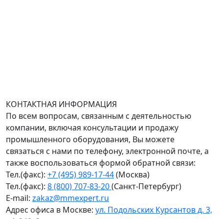
Адрес офиса в Санкт-Петербурге: улица Савушкина
дом 134к1.
Доставка оборудования по всей России.
График работы (часовой пояс Москва)
пн-чт с 9:00 до 18:00; пт до 17:00.
КОНТАКТНАЯ ИНФОРМАЦИЯ
По всем вопросам, связанным с деятельностью
компании, включая консультации и продажу
промышленного оборудования, Вы можете
связаться с нами по телефону, электронной почте, а
также воспользоваться формой обратной связи:
Тел.(факс):
+7 (495) 989-17-44
(Москва)
Тел.(факс):
8 (800) 707-83-20
(Санкт-Петербург)
E-mail:
zakaz@mmexpert.ru
Адрес офиса в Москве:
ул. Подольских Курсантов д. 3,