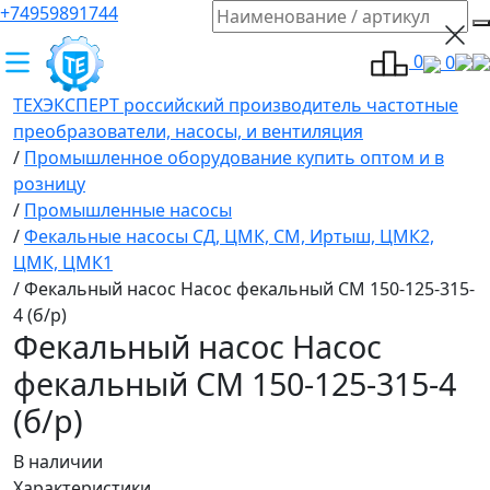
+74959891744
0
0
ТЕХЭКСПЕРТ российский производитель частотные
преобразователи, насосы, и вентиляция
/
Промышленное оборудование купить оптом и в
розницу
/
Промышленные насосы
/
Фекальные насосы СД, ЦМК, СМ, Иртыш, ЦМК2,
ЦМК, ЦМК1
/
Фекальный насос Насос фекальный СМ 150-125-315-
4 (б/р)
Фекальный насос Насос
фекальный СМ 150-125-315-4
(б/р)
В наличии
Характеристики