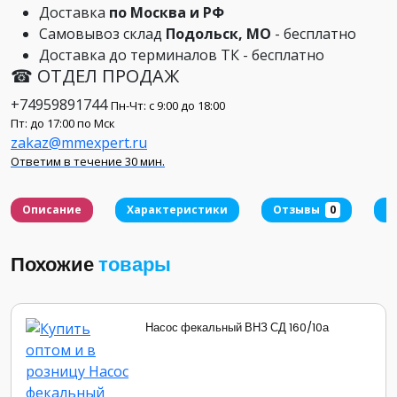
Доставка
по Москва и РФ
Самовывоз склад
Подольск, МО
- бесплатно
Доставка до терминалов ТК - бесплатно
☎ ОТДЕЛ ПРОДАЖ
+74959891744
Пн-Чт: с 9:00 до 18:00
Пт: до 17:00 по Мск
zakaz@mmexpert.ru
Ответим в течение 30 мин.
Описание
Характеристики
Отзывы
0
Д
Похожие
товары
Насос фекальный ВНЗ СД 160/10а