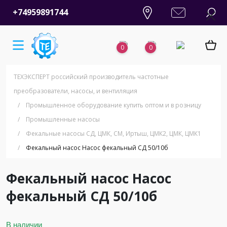
+74959891744
0
0
ТЕХЭКСПЕРТ российский производитель частотные
преобразователи, насосы, и вентиляция
/
Промышленное оборудование купить оптом и в розницу
/
Промышленные насосы
/
Фекальные насосы СД, ЦМК, СМ, Иртыш, ЦМК2, ЦМК, ЦМК1
/
Фекальный насос Насос фекальный СД 50/10б
Фекальный насос Насос
фекальный СД 50/10б
В наличии