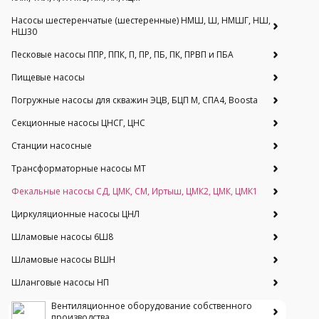
Насосы шестеренчатые (шестеренные) НМШ, Ш, НМШГ, НШ,
НШ30
Песковые насосы ППР, ППК, П, ПР, ПБ, ПК, ПРВП и ПБА
Пищевые насосы
Погружные насосы для скважин ЭЦВ, БЦП М, СПА4, Boosta
Секционные насосы ЦНСГ, ЦНС
Станции насосные
Трансформаторные насосы МТ
Фекальные насосы СД, ЦМК, СМ, Иртыш, ЦМК2, ЦМК, ЦМК1
Циркуляционные насосы ЦНЛ
Шламовые насосы 6Ш8
Шламовые насосы ВШН
Шланговые насосы НП
Вентиляционное оборудование собственного
производства