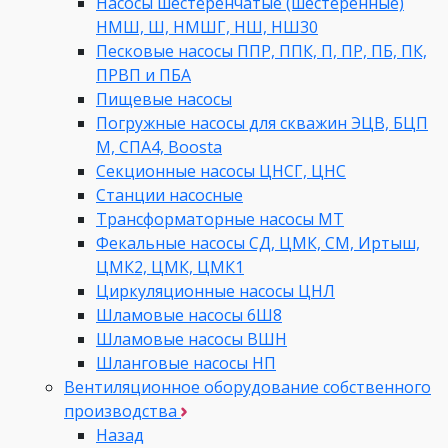
Насосы шестеренчатые (шестеренные)
НМШ, Ш, НМШГ, НШ, НШ30
Песковые насосы ППР, ППК, П, ПР, ПБ, ПК,
ПРВП и ПБА
Пищевые насосы
Погружные насосы для скважин ЭЦВ, БЦП
М, СПА4, Boosta
Секционные насосы ЦНСГ, ЦНС
Станции насосные
Трансформаторные насосы МТ
Фекальные насосы СД, ЦМК, СМ, Иртыш,
ЦМК2, ЦМК, ЦМК1
Циркуляционные насосы ЦНЛ
Шламовые насосы 6Ш8
Шламовые насосы ВШН
Шланговые насосы НП
Вентиляционное оборудование собственного
производства
Назад