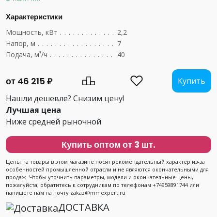
Характеристики
Мощность, кВт
....................................
2,2
Напор, м
.........................................
7
Подача, м³/ч
......................................
40
от 46 215 ₽
Купить
Нашли дешевле? Снизим цену!
Лучшая цена
Ниже средней рыночной
Купить оптом от 3 шт.
Цены на товары в этом магазине носят рекомендательный характер из-за
особенностей промышленной отрасли и не являются окончательными для
продаж. Чтобы уточнить параметры, модели и окончательные цены,
пожалуйста, обратитесь к сотрудникам по телефонам +74959891744 или
напишете нам на почту zakaz@mmexpert.ru
ДОСТАВКА