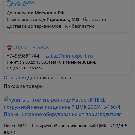
ДОСТАВКА
Доставка
по Москва и РФ
Самовывоз склад
Подольск, МО
- бесплатно
Доставка до терминалов ТК - бесплатно
☎ ОТДЕЛ ПРОДАЖ
+74959891744
zakaz@mmexpert.ru
Пн-Чт: с 9:00 до 18:00
Ответим в течение 30 мин.
Пт: до 17:00 по Мск
Описание
Доставка и оплата
Насос ЦМК серии Иртыш - одноступенчатый
Похожие
товары
консольный центробежный насос низкого
давления, компактного исполнения, для
современного оборудования зданий.
Для привода насоса применяются
электродвигатели асинхронные герметичные
Насос ИРТЫШ погружной канализационный ЦМК   200/415-
160/4
общепромышленного исполнения.