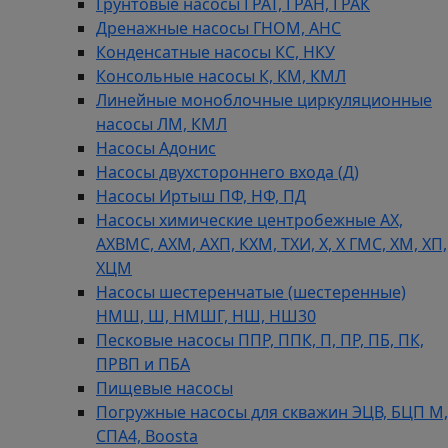
Грунтовые насосы ГРАТ, ГРАН, ГРАК
Дренажные насосы ГНОМ, АНС
Конденсатные насосы КС, НКУ
Консольные насосы К, КМ, КМЛ
Линейные моноблочные циркуляционные
насосы ЛМ, КМЛ
Насосы Адонис
Насосы двухстороннего входа (Д)
Насосы Иртыш ПФ, НФ, ПД
Насосы химические центробежные АХ,
АХВМС, АХМ, АХП, КХМ, ТХИ, Х, Х ГМС, ХМ, ХП,
ХЦМ
Насосы шестеренчатые (шестеренные)
НМШ, Ш, НМШГ, НШ, НШ30
Песковые насосы ППР, ППК, П, ПР, ПБ, ПК,
ПРВП и ПБА
Пищевые насосы
Погружные насосы для скважин ЭЦВ, БЦП М,
СПА4, Boosta