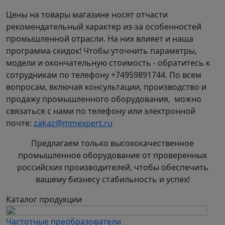
Преимущества применения консольных насосов
Цены на товары магазине носят отчасти
ЦМК Иртыш:
рекомендательный характер из-за особенностей
промышленной отрасли. На них влияет и наша
незначительная вибрация благодаря
программа скидок! Чтобы уточнить параметры,
фланцевому креплению двигателя
модели и окончательную стоимость - обратитесь к
непосредственно к корпусу насоса;
сотрудникам по телефону +74959891744. По всем
надежность работы обеспечивается
вопросам, включая консультации, производство и
использованием цельного вала и
продажу промышленного оборудования, можно
специальных подшипников;
связаться с нами по телефону или электронной
простота эксплуатации за счет
почте:
zakaz@mmexpert.ru
использования торцового уплотнения,
независимого от направления вращения.
Предлагаем только высококачественное
промышленное оборудование от проверенных
Условные обозначения
: на примере Иртыш-
российских производителей, чтобы обеспечить
ЦМК-1 32/125-1,5/2:
вашему бизнесу стабильность и успех!
Иртыш - серия насосов ЦМК -Центробежный
Каталог продукции
Моноблочный Консольный насос
1 - вариант подрезки рабочего колеса;
Частотные преобразователи