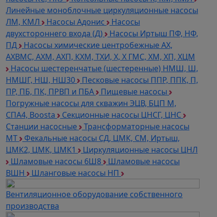
Линейные моноблочные циркуляционные насосы
ЛМ, КМЛ
Насосы Адонис
Насосы
двухстороннего входа (Д)
Насосы Иртыш ПФ, НФ,
ПД
Насосы химические центробежные АХ,
АХВМС, АХМ, АХП, КХМ, ТХИ, Х, Х ГМС, ХМ, ХП, ХЦМ
Насосы шестеренчатые (шестеренные) НМШ, Ш,
НМШГ, НШ, НШ30
Песковые насосы ППР, ППК, П,
ПР, ПБ, ПК, ПРВП и ПБА
Пищевые насосы
Погружные насосы для скважин ЭЦВ, БЦП М,
СПА4, Boosta
Секционные насосы ЦНСГ, ЦНС
Станции насосные
Трансформаторные насосы
МТ
Фекальные насосы СД, ЦМК, СМ, Иртыш,
ЦМК2, ЦМК, ЦМК1
Циркуляционные насосы ЦНЛ
Шламовые насосы 6Ш8
Шламовые насосы
ВШН
Шланговые насосы НП
Вентиляционное оборудование собственного
производства