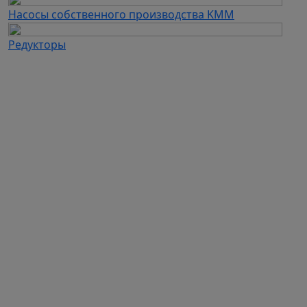
Насосы собственного производства KMM
Редукторы
Каталог продукции
Частотные преобразователи
Автоматизация
Устройства плавного пуска
Дополнительное оборудование для ЧП и УПП
Электродвигатели
Промышленные вентиляторы
Промышленные насосы
Вентиляционное оборудование собственного
производства
Насосы собственного производства KMM
Редукторы