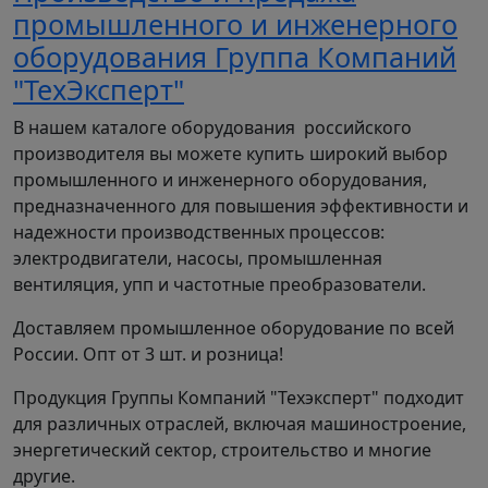
Присоединительные фланцы Ру=16 кГс/см² по
промышленного и инженерного
ГОСТ 12817-80.
оборудования Группа Компаний
Рабочее колесо закрытого типа из серого чугуна.
"ТехЭксперт"
Торцовое уплотнение скользящее, серийного
В нашем каталоге оборудования российского
исполнения не обслуживаемое, независимое от
производителя вы можете купить широкий выбор
направления вращения, скользящее торцовое
промышленного и инженерного оборудования,
уплотнение для подачи воды с температурой до
предназначенного для повышения эффективности и
+120°С.
надежности производственных процессов:
электродвигатели, насосы, промышленная
Не допускается монтаж в положении, когда
вентиляция, упп и частотные преобразователи.
электродвигатель обращен вниз. Любое другое
положение допустимо.
Доставляем промышленное оборудование по всей
России. Опт от 3 шт. и розница!
Блочные насосы рекомендуется устанавливать
на прочном фундаменте на консоли. При
Продукция Группы Компаний "Техэксперт" подходит
монтаже насосов мощностью более 4 кВт
для различных отраслей, включая машиностроение,
необходимо использовать соответствующий
энергетический сектор, строительство и многие
грузоподъёмный механизм.
другие.