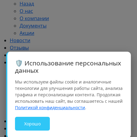
Назад
О нас
О компании
Документы
Акции
Новости
Отзывы
Импортозамещение
🛡️ Использование персональных
Дилерам
данных
Назад
Дилерам
Мы используем файлы cookie и аналогичные
Обучение
технологии для улучшения работы сайта, анализа
Реклама
трафика и персонализации контента. Продолжая
Партнерский портфель
использовать наш сайт, вы соглашаетесь с нашей
Рализация проектов
Политикой конфиденциальности
.
Семинары
Доставка и оплата
Хорошо
Контакты
Добрые дела