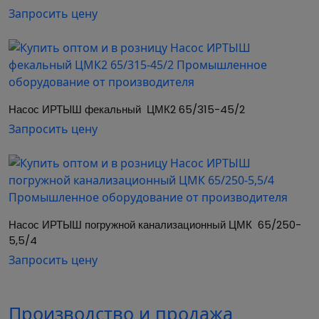
Запросить цену
Насосы предназначены для водоснабжения,
подачи холодной и горячей воды без
абразивных веществ в системах отопления, для
перекачивания технической воды в установках
холодной и охлаждающей воды, перекачивания
водогликолевых смесей, а также для орошения и
Насос ИРТЫШ фекальный  ЦМК2 65/315-45/2
установок пожаротушения.
Запросить цену
При применении таких добавок как гликоль,
масло, следует проверить пригодность
уплотнения и необходимость изменения
мощности (при добавлении гликоля от 10%
объемной части).
Насос ИРТЫШ погружной канализационный ЦМК  65/250-
5,5/4
Корпус насоса ЦМК Иртыш спиральный
Запросить цену
чугунный с аксиальным всасывающим,
радиальным напорным патрубками и с литыми
ножками крепления для монтажа на фундаменте.
Производство и продажа