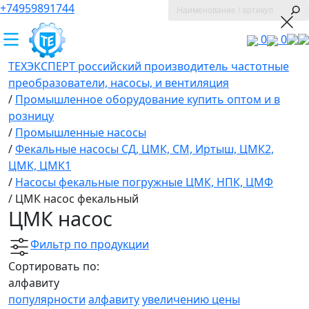
+74959891744
0
0
ТЕХЭКСПЕРТ российский производитель частотные
преобразователи, насосы, и вентиляция
/
Промышленное оборудование купить оптом и в
розницу
/
Промышленные насосы
/
Фекальные насосы СД, ЦМК, СМ, Иртыш, ЦМК2,
ЦМК, ЦМК1
/
Насосы фекальные погружные ЦМК, НПК, ЦМФ
/
ЦМК насос фекальный
ЦМК насос
Фильтр по продукции
Сортировать по:
алфавиту
популярности
алфавиту
увеличению цены