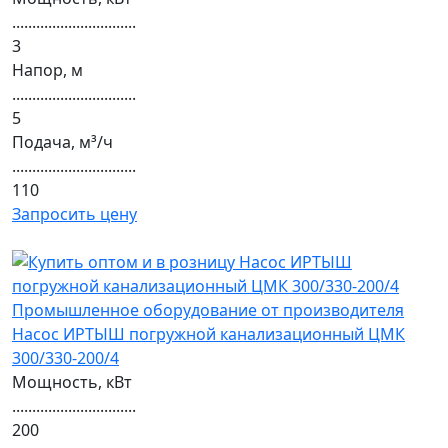
...............................
3
Напор, м
...............................
5
Подача, м³/ч
...............................
110
Запросить цену
Насос ИРТЫШ погружной канализационный ЦМК
300/330-200/4
Мощность, кВт
...............................
200