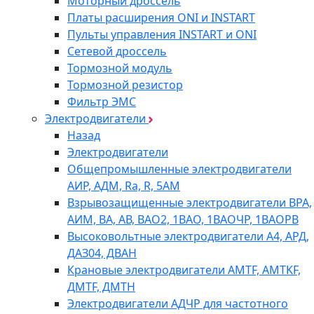
Моторный дроссель
Платы расширения ONI и INSTART
Пульты управления INSTART и ONI
Сетевой дроссель
Тормозной модуль
Тормозной резистор
Фильтр ЭМС
Электродвигатели
Назад
Электродвигатели
Общепромышленные электродвигатели
АИР, АДМ, Ra, R, 5AM
Взрывозащищенные электродвигатели ВРА,
АИМ, ВА, АВ, ВАO2, 1ВАО, 1ВАОЧР, 1ВАОРВ
Высоковольтные электродвигатели A4, АРД,
ДАЗ04, ДВАН
Крановые электродвигатели AMTF, AMTKF,
ДMTF, ДМТН
Электродвигатели АДЧР для частотного