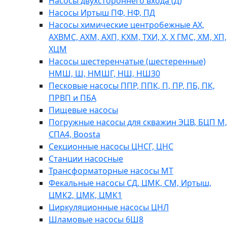
Насосы двухстороннего входа (Д)
Насосы Иртыш ПФ, НФ, ПД
Насосы химические центробежные АХ,
АХВМС, АХМ, АХП, КХМ, ТХИ, Х, Х ГМС, ХМ, ХП,
ХЦМ
Насосы шестеренчатые (шестеренные)
НМШ, Ш, НМШГ, НШ, НШ30
Песковые насосы ППР, ППК, П, ПР, ПБ, ПК,
ПРВП и ПБА
Пищевые насосы
Погружные насосы для скважин ЭЦВ, БЦП М,
СПА4, Boosta
Секционные насосы ЦНСГ, ЦНС
Станции насосные
Трансформаторные насосы МТ
Фекальные насосы СД, ЦМК, СМ, Иртыш,
ЦМК2, ЦМК, ЦМК1
Циркуляционные насосы ЦНЛ
Шламовые насосы 6Ш8