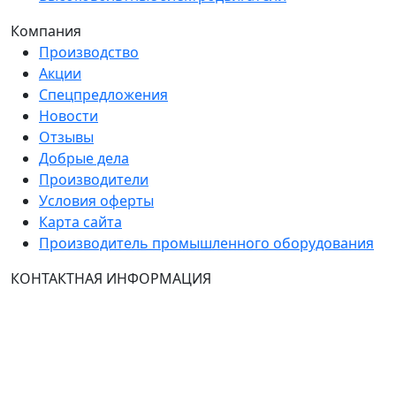
Компания
Производство
Акции
Спецпредложения
Новости
Отзывы
Добрые дела
Производители
Условия оферты
Карта сайта
Производитель промышленного оборудования
КОНТАКТНАЯ ИНФОРМАЦИЯ
Группа Компаний "ТехЭксперт": производство и
продажа промышленного и инженерного
оборудования (общепромышленные и
врывозащищённые электродвигатели, ч
астотные
преобразователи, вентиляторы, насосы, редуктора,