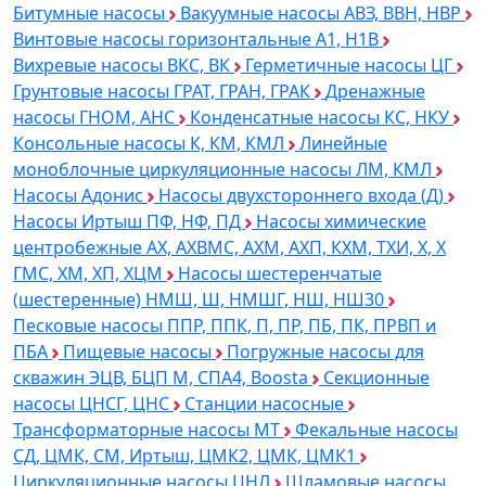
Битумные насосы
Вакуумные насосы АВЗ, ВВН, НВР
Винтовые насосы горизонтальные А1, Н1В
Вихревые насосы ВКС, ВК
Герметичные насосы ЦГ
Грунтовые насосы ГРАТ, ГРАН, ГРАК
Дренажные
насосы ГНОМ, АНС
Конденсатные насосы КС, НКУ
Консольные насосы К, КМ, КМЛ
Линейные
моноблочные циркуляционные насосы ЛМ, КМЛ
Насосы Адонис
Насосы двухстороннего входа (Д)
Насосы Иртыш ПФ, НФ, ПД
Насосы химические
центробежные АХ, АХВМС, АХМ, АХП, КХМ, ТХИ, Х, Х
ГМС, ХМ, ХП, ХЦМ
Насосы шестеренчатые
(шестеренные) НМШ, Ш, НМШГ, НШ, НШ30
Песковые насосы ППР, ППК, П, ПР, ПБ, ПК, ПРВП и
ПБА
Пищевые насосы
Погружные насосы для
скважин ЭЦВ, БЦП М, СПА4, Boosta
Секционные
насосы ЦНСГ, ЦНС
Станции насосные
Трансформаторные насосы МТ
Фекальные насосы
СД, ЦМК, СМ, Иртыш, ЦМК2, ЦМК, ЦМК1
Циркуляционные насосы ЦНЛ
Шламовые насосы