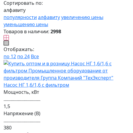
Сортировать по:
алфавиту
популярности
алфавиту
увеличению цены
уменьшению цены
Товаров в наличии:
2998
Отображать:
по 12
по 24
Все
Насос НГ 1,6/1,6 с фильтром
Мощность, кВт
...............................
1,5
Напряжение (В)
...............................
380