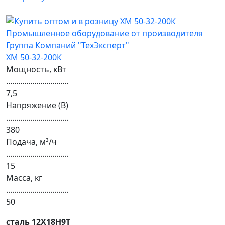
ХМ 50-32-200К
Мощность, кВт
...............................
7,5
Напряжение (В)
...............................
380
Подача, м³/ч
...............................
15
Масса, кг
...............................
50
сталь 12Х18Н9Т