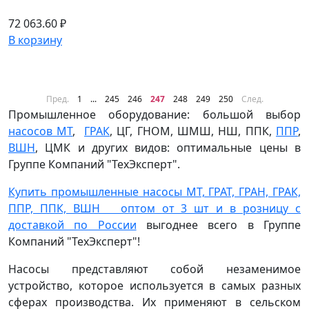
72 063.60 ₽
В корзину
Пред.
1
...
245
246
247
248
249
250
След.
Промышленное оборудование: большой выбор
насосов МТ
,
ГРАК
, ЦГ, ГНОМ, ШМШ, НШ, ППК,
ППР
,
ВШН
, ЦМК и других видов: оптимальные цены в
Группе Компаний "ТехЭксперт".
Купить промышленные насосы МТ, ГРАТ, ГРАН, ГРАК,
ППР, ППК, ВШН оптом от 3 шт и в розницу с
доставкой по России
выгоднее всего в Группе
Компаний "ТехЭксперт"!
Насосы представляют собой незаменимое
устройство, которое используется в самых разных
сферах производства. Их применяют в сельском