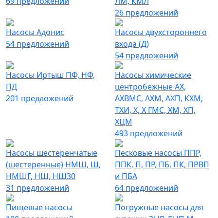
69 предложений
ЛМ, КМЛ
26 предложений
Насосы Адонис
Насосы двухстороннего
54 предложений
входа (Д)
54 предложений
Насосы Иртыш ПФ, НФ,
Насосы химические
ПД
центробежные АХ,
201 предложений
АХВМС, АХМ, АХП, КХМ,
ТХИ, Х, Х ГМС, ХМ, ХП,
ХЦМ
493 предложений
Насосы шестеренчатые
Песковые насосы ППР,
(шестеренные) НМШ, Ш,
ППК, П, ПР, ПБ, ПК, ПРВП
НМШГ, НШ, НШ30
и ПБА
31 предложений
64 предложений
Пищевые насосы
Погружные насосы для