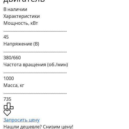
В наличии
Характеристики
Мощность, кВт
.......................................................
45
Напряжение (В)
.......................................................
380/660
Частота вращения (об./мин)
.......................................................
1000
Масса, кг
.......................................................
735
Запросить цену
Нашли дешевле? Снизим цену!