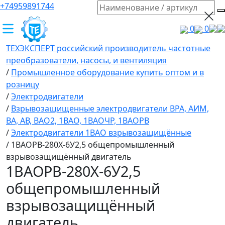
+74959891744
0
0
ТЕХЭКСПЕРТ российский производитель частотные
преобразователи, насосы, и вентиляция
/
Промышленное оборудование купить оптом и в
розницу
/
Электродвигатели
/
Взрывозащищенные электродвигатели ВРА, АИМ,
ВА, АВ, ВАO2, 1ВАО, 1ВАОЧР, 1ВАОРВ
/
Электродвигатели 1ВАО взрывозащищённые
/
1ВАОРВ-280X-6У2,5 общепромышленный
взрывозащищённый двигатель
1ВАОРВ-280X-6У2,5
общепромышленный
взрывозащищённый
двигатель