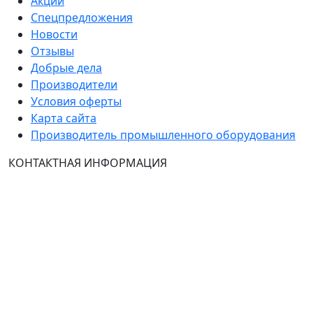
Акции
Спецпредложения
Новости
Отзывы
Добрые дела
Производители
Условия оферты
Карта сайта
Производитель промышленного оборудования
КОНТАКТНАЯ ИНФОРМАЦИЯ
Группа Компаний "ТехЭксперт": производство и
продажа промышленного и инженерного
оборудования (общепромышленные и
врывозащищённые электродвигатели, ч
астотные
преобразователи, вентиляторы, насосы, редуктора,
УПП и системы промышленной вентиляции).
Владелец ресурса: Хмырова Наталья Николаевна. На
сайте невозможно зарегистрироваться и