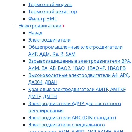
Тормозной модуль
Тормозной резистор
Фильтр ЭМС
Электродвигатели
Назад
Электродвигатели
Общепромышленные электродвигатели
АИР, АДМ, Ra, R, 5AM
Взрывозащищенные электродвигатели ВРА,
АИМ, ВА, АВ, ВАO2, 1ВАО, 1ВАОЧР, 1ВАОРВ
Высоковольтные электродвигатели A4, АРД,
ДАЗ04, ДВАН
Крановые электродвигатели AMTF, AMTKF,
ДMTF, ДМТН
Электродвигатели АДЧР для частотного
регулирования
Электродвигатели АИС (DIN стандарт)
Электродвигатели специального
назначения: АМН, АИРП, АИР, 5АМН, 5АН