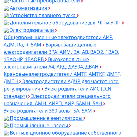
Частотные преобразователи
Автоматизация
Устройства плавного пуска
Дополнительное оборудование для ЧП и УПП
Электродвигатели
Общепромышленные электродвигатели АИР,
АДМ, Ra, R, 5AM
Взрывозащищенные
электродвигатели ВРА, АИМ, ВА, АВ, ВАO2, 1ВАО,
1ВАОЧР, 1ВАОРВ
Высоковольтные
электродвигатели A4, АРД, ДАЗ04, ДВАН
Крановые электродвигатели AMTF, AMTKF, ДMTF,
ДМТН
Электродвигатели АДЧР для частотного
регулирования
Электродвигатели АИС (DIN
стандарт)
Электродвигатели специального
назначения: АМН, АИРП, АИР, 5АМН, 5АН
Электродвигатели 380 вольт 5А, 5АМ
Промышленные вентиляторы
Промышленные насосы
Вентиляционное оборудование собственного