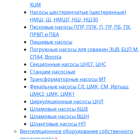
ХЦМ
Насосы шестеренчатые (шестеренные)
НМШ, Ш, НМШГ, НШ, НШ30
Песковые насосы ППР, ППК, П, ПР, ПБ, ПК,
ПРВП и ПБА
Пищевые насосы
Погружные насосы для скважин ЭЦВ, БЦП М,
СПА4, Boosta
Секционные насосы ЦНСГ, ЦНС
Станции насосные
Трансформаторные насосы МТ
Фекальные насосы СД, ЦМК, СМ, Иртыш,
ЦМК2, ЦМК, ЦМК1
Циркуляционные насосы ЦНЛ
Шламовые насосы 6Ш8
Шламовые насосы ВШН
Шланговые насосы НП
Вентиляционное оборудование собственного
производства