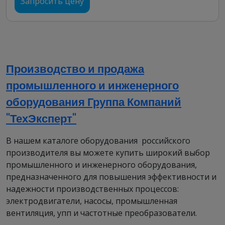
Запросить цену
Габарит (в.о.в.), мм: 400 - 930
Взрывозащищенные
двигатели 1ВАО:
надежность и
Производство и продажа
эффективность для
промышленного и инженерного
промышленных
оборудования Группа Компаний
предприятий
"ТехЭксперт"
В нашем каталоге оборудования российского
Что такое двигатели серии 1ВАО?
производителя вы можете купить широкий выбор
промышленного и инженерного оборудования,
Электродвигатели серии 1ВАО представляют
предназначенного для повышения эффективности и
собой высоковольтные асинхронные
надежности производственных процессов:
взрывозащищенные двигатели, разработанные
электродвигатели, насосы, промышленная
для безопасной эксплуатации в условиях
вентиляция, упп и частотные преобразователи.
повышенного риска. Эти промышленные