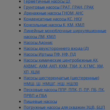
Герметичные насосы ЦГ
Грунтовые насосы ГРАТ, ГРАН, ГРАК
Дренажные насосы ГНОМ, АНС
Конденсатные насосы КС, НКУ
Консольные насосы К, КМ, КМЛ
Линейные моноблочные циркуляционные
насосы ЛМ, КМЛ
Насосы Адонис
Насосы двухстороннего входа (Д)
Насосы Иртыш ПФ, НФ, ПД
Насосы химические центробежные АХ,
АХВМС, АХМ, АХП, КХМ, ТХИ, Х, Х ГМС, ХМ,
ХП, ХЦМ
Насосы шестеренчатые (шестеренные)
НМШ, Ш, НМШГ, НШ, НШ30
Песковые насосы ППР, ППК, П, ПР, ПБ, ПК,
ПРВП и ПБА
Пищевые насосы
Погружные насосы для скважин ЭЦВ, БЦП