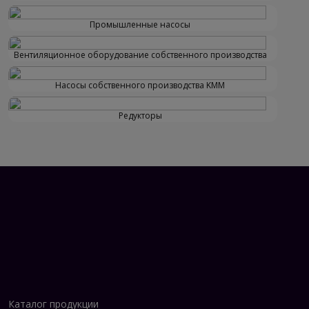
Двигатели 1ВАО активно используются в
Промышленные насосы
качестве привода насосного оборудования на
нефтеперерабатывающих предприятиях,
Вентиляционное оборудование собственного производства
компрессорных станциях и объектах добычи, где
требуется высокий уровень
Насосы собственного производства KMM
взрывобезопасности.
Редукторы
Горнодобывающая отрасль
Для работы в шахтах и рудниках двигатели 1ВАО
применяются в вентиляционных системах,
конвейерном оборудовании и других агрегатах,
функционирующих в условиях повышенной
запыленности и взрывоопасной атмосферы.
Химическая промышленность
На химических производствах двигатели серии
Каталог продукции