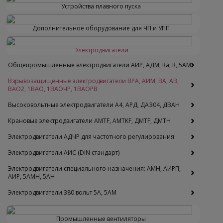
Устройства плавного пуска
Стабильная работа при перепадах
напряжения
Дополнительное оборудование для ЧП и УПП
Увеличенный межремонтный период
Низкий уровень шума и вибрации
Электродвигатели
Общепромышленные электродвигатели АИР, АДМ, Ra, R, 5AM
Безопасность
Взрывозащищенные электродвигатели ВРА, АИМ, ВА, АВ,
ВАO2, 1ВАО, 1ВАОЧР, 1ВАОРВ
Полное соответствие требованиям
взрывобезопасности
Высоковольтные электродвигатели A4, АРД, ДАЗ04, ДВАН
Специальная конструкция корпуса для
Крановые электродвигатели AMTF, AMTKF, ДMTF, ДМТН
предотвращения искрообразования
Электродвигатели АДЧР для частотного регулирования
Термодатчики для контроля перегрева
Электродвигатели АИС (DIN стандарт)
Области применения двигателей
Электродвигатели специального назначения: АМН, АИРП,
АИР, 5АМН, 5АН
1ВАО
Электродвигатели 380 вольт 5А, 5АМ
Нефтегазовая промышленность
Промышленные вентиляторы