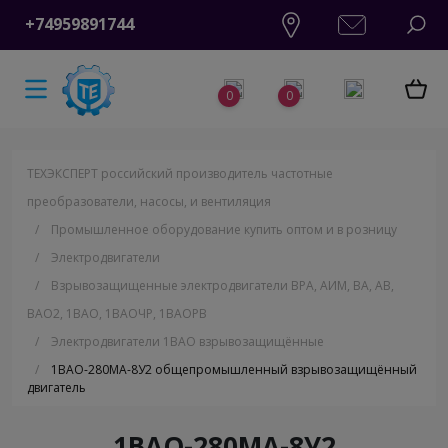
+74959891744
0
0
ТЕХЭКСПЕРТ российский производитель частотные
преобразователи, насосы, и вентиляция
/
Промышленное оборудование купить оптом и в розницу
/
Электродвигатели
/
Взрывозащищенные электродвигатели ВРА, АИМ, ВА, АВ,
ВАO2, 1ВАО, 1ВАОЧР, 1ВАОРВ
/
Электродвигатели 1ВАО взрывозащищённые
/
1ВАО-280MA-8У2 общепромышленный взрывозащищённый
двигатель
1ВАО-280MA-8У2