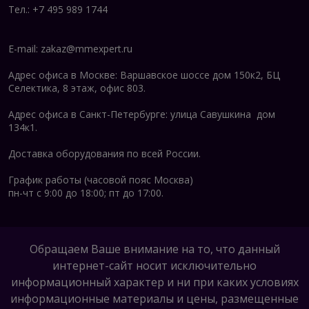
Тел.: +7 495 989 1744
Наши специалисты помогут правильно
подобрать двигатель 1ВАО с учетом всех
E-mail:
zakaz@mmexpert.ru
технических требований вашего производства.
Мы предлагаем оптимальные решения по
Адрес офиса в Москве: Варшавское шоссе дом 150к2, БЦ
конкурентоспособным ценам и обеспечиваем
Селектика, 8 этаж, офис 803.
полное сопровождение от заказа до поставки.
Адрес офиса в Санкт-Петербурге: улица Савушкина дом
Двигатели серии 1ВАО - это надежное,
134к1.
эффективное и безопасное решение для
Доставка оборудования по всей России.
предприятий, работающих во взрывоопасных
условиях. Современная конструкция, высокое
График работы (часовой пояс Москва)
качество исполнения и соответствие всем
пн-чт с 9:00 до 18:00; пт до 17:00.
техническим нормативам делают эти
электродвигатели оптимальным выбором для
ответственных промышленных применений.
Обращаем Ваше внимание на то, что данный
Свяжитесь с
Торговым домом "Техэксперт"
для
интернет-сайт носит исключительно
получения подробной консультации и расчета
информационный характер и ни при каких условиях
стоимости двигателей 1ВАО для вашего
информационные материалы и цены, размещенные