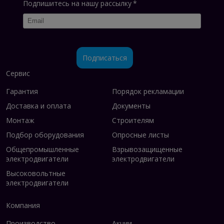
Подпишитесь на нашу рассылку
*
Почему выбирают двигатели 1ВАО?
Экономическая эффективность
Подписаться
Сервис
Высокий КПД снижает затраты на
электроэнергию
Гарантия
Порядок рекламации
Длительный срок службы (не менее 15 лет)
Доставка и оплата
Документы
Низкие эксплуатационные расходы
Монтаж
Строителям
Подбор оборудования
Опросные листы
Адаптация к российским условиям
Общепромышленные
Взрывозащищенные
Работа при температурах от -60°C до +50°C
электродвигатели
электродвигатели
Устойчивость к перепадам сетевого
Высоковольтные
напряжения
электродвигатели
Специальное исполнение для различных
климатических зон
Компания
Производство
Акции