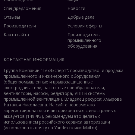
Сервисная поддержка
Спецпредложения
Новости
Гарантия от производителя до 36 месяцев
Отзывы
Добрые дела
Техническое сопровождение на всех этапах
Производители
Условия оферты
эксплуатации
Карта сайта
Производитель
Доступность запасных частей и
промышленного
комплектующих
оборудования
КОНТАКТНАЯ ИНФОРМАЦИЯ
Как подобрать и заказать
Группа Компаний "ТехЭксперт": производство и продажа
двигатель 1ВАО?
промышленного и инженерного оборудования
(общепромышленные и врывозащищённые
При выборе взрывозащищенного двигателя
электродвигатели, ч
астотные преобразователи,
вентиляторы, насосы, редуктора, УПП и системы
необходимо учитывать ряд параметров:
промышленной вентиляции).
Владелец ресурса: Хмырова
Требуемую мощность и крутящий момент
Наталья Николаевна. На сайте невозможно
зарегистрироваться и авторизоваться с иностранных
Класс взрывоопасной зоны эксплуатации
аккаунтов (149-ФЗ), рекомендуем это делать с
Условия окружающей среды
использованием российского сервиса авторизации
Специфику подключаемого оборудования
(использовать почту на Yandex.ru или Mail.ru).
: