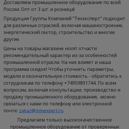
Доставляем промышленное оборудование по всей
агрегаты предназначены для работы в
России. Опт от 3 шт. и розница!
взрывоопасных зонах различных классов и
обеспечивают надежное функционирование
Продукция Группы Компаний "Техэксперт" подходит
ответственного оборудования.
для различных отраслей, включая машиностроение,
энергетический сектор, строительство и многие
Выпускаемые ведущими российскими
другие.
производителями, среди которых концерн
РУСЭЛПРОМ, двигатели 1ВАО соответствуют
Цены на товары магазине носят отчасти
самым строгим отраслевым стандартам и
рекомендательный характер из-за особенностей
техническим требованиям.
промышленной отрасли. На них влияет и наша
программа скидок! Чтобы уточнить параметры,
Технические характеристики
модели и окончательную стоимость - обратитесь к
сотрудникам по телефону +74959891744. По всем
двигателей 1ВАО
вопросам, включая консультации, производство и
продажу промышленного оборудования, можно
Основные параметры:
связаться с нами по телефону или электронной
почте:
zakaz@mmexpert.ru
Мощность: от 30 до 2000 кВт
Предлагаем только высококачественное
Напряжение: 380В, 6000В, 10000В
промышленное оборудование от проверенных