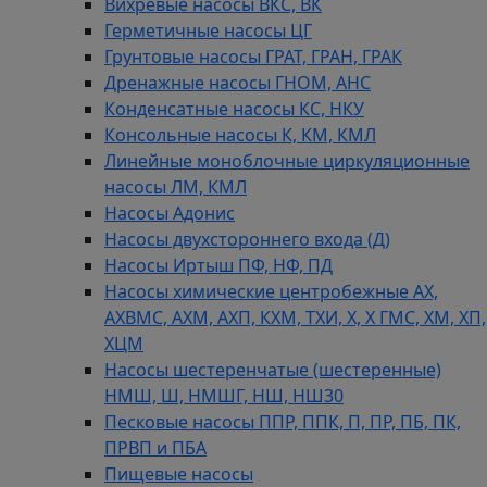
Вихревые насосы ВКС, ВК
Герметичные насосы ЦГ
Грунтовые насосы ГРАТ, ГРАН, ГРАК
Дренажные насосы ГНОМ, АНС
Конденсатные насосы КС, НКУ
Консольные насосы К, КМ, КМЛ
Линейные моноблочные циркуляционные
насосы ЛМ, КМЛ
Насосы Адонис
Насосы двухстороннего входа (Д)
Насосы Иртыш ПФ, НФ, ПД
Насосы химические центробежные АХ,
АХВМС, АХМ, АХП, КХМ, ТХИ, Х, Х ГМС, ХМ, ХП,
ХЦМ
Насосы шестеренчатые (шестеренные)
НМШ, Ш, НМШГ, НШ, НШ30
Песковые насосы ППР, ППК, П, ПР, ПБ, ПК,
ПРВП и ПБА
Пищевые насосы