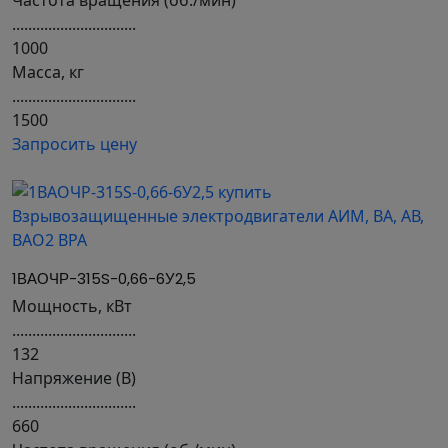
Частота вращения (об./мин)
...............................
1000
Масса, кг
...............................
1500
Запросить цену
1ВАОЧР-315S-0,66-6У2,5
Мощность, кВт
...............................
132
Напряжение (В)
...............................
660