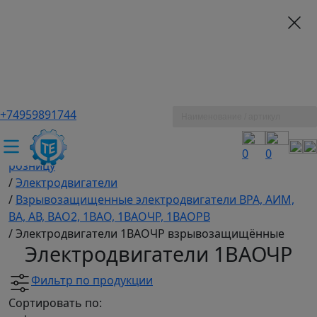
+74959891744
ТЕХЭКСПЕРТ российский производитель частотные
преобразователи, насосы, и вентиляция
/
Промышленное оборудование купить оптом и в
0
0
розницу
/
Электродвигатели
/
Взрывозащищенные электродвигатели ВРА, АИМ,
ВА, АВ, ВАO2, 1ВАО, 1ВАОЧР, 1ВАОРВ
/
Электродвигатели 1ВАОЧР взрывозащищённые
Электродвигатели 1ВАОЧР
Фильтр по продукции
Сортировать по: