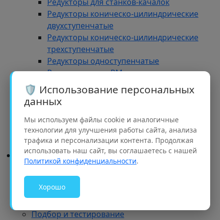
Редукторы для станков-качалок
Редукторы коническо-цилиндрические
двухступенчатые
Редукторы коническо-цилиндрические
трехступенчатые
Редукторы одноступенчатые
Редукторы типа РМ
Редукторы типа РЦД
🛡️ Использование персональных
Редукторы трехступенчатые
данных
Редукторы ЦДН
Редукторы цилиндрические
Мы используем файлы cookie и аналогичные
технологии для улучшения работы сайта, анализа
двухступенчатые
трафика и персонализации контента. Продолжая
Редукторы червячные
использовать наш сайт, вы соглашаетесь с нашей
Сервис
Политикой конфиденциальности
.
Назад
Сервис
Хорошо
Условия гарантии
Монтаж
Подбор и тестирование