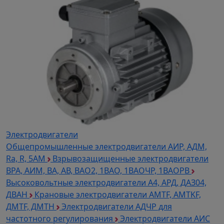
Электродвигатели
Общепромышленные электродвигатели АИР, АДМ,
Ra, R, 5AM
Взрывозащищенные электродвигатели
ВРА, АИМ, ВА, АВ, ВАO2, 1ВАО, 1ВАОЧР, 1ВАОРВ
Высоковольтные электродвигатели A4, АРД, ДАЗ04,
ДВАН
Крановые электродвигатели AMTF, AMTKF,
ДMTF, ДМТН
Электродвигатели АДЧР для
частотного регулирования
Электродвигатели АИС