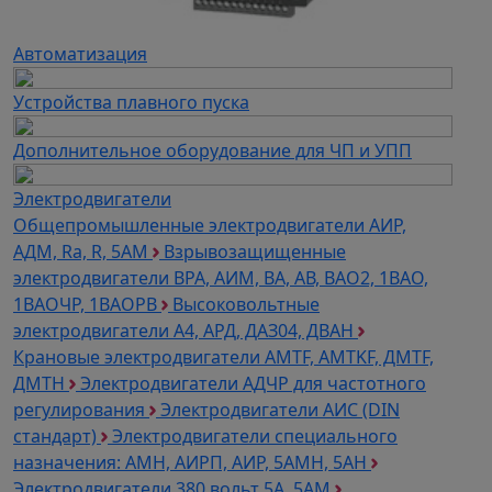
Автоматизация
Устройства плавного пуска
Дополнительное оборудование для ЧП и УПП
Электродвигатели
Общепромышленные электродвигатели АИР,
АДМ, Ra, R, 5AM
Взрывозащищенные
электродвигатели ВРА, АИМ, ВА, АВ, ВАO2, 1ВАО,
1ВАОЧР, 1ВАОРВ
Высоковольтные
электродвигатели A4, АРД, ДАЗ04, ДВАН
Крановые электродвигатели AMTF, AMTKF, ДMTF,
ДМТН
Электродвигатели АДЧР для частотного
регулирования
Электродвигатели АИС (DIN
стандарт)
Электродвигатели специального
назначения: АМН, АИРП, АИР, 5АМН, 5АН
Электродвигатели 380 вольт 5А, 5АМ