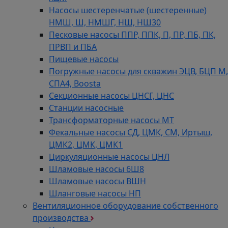
Насосы шестеренчатые (шестеренные)
НМШ, Ш, НМШГ, НШ, НШ30
Песковые насосы ППР, ППК, П, ПР, ПБ, ПК,
ПРВП и ПБА
Пищевые насосы
Погружные насосы для скважин ЭЦВ, БЦП М,
СПА4, Boosta
Секционные насосы ЦНСГ, ЦНС
Станции насосные
Трансформаторные насосы МТ
Фекальные насосы СД, ЦМК, СМ, Иртыш,
ЦМК2, ЦМК, ЦМК1
Циркуляционные насосы ЦНЛ
Шламовые насосы 6Ш8
Шламовые насосы ВШН
Шланговые насосы НП
Вентиляционное оборудование собственного
производства