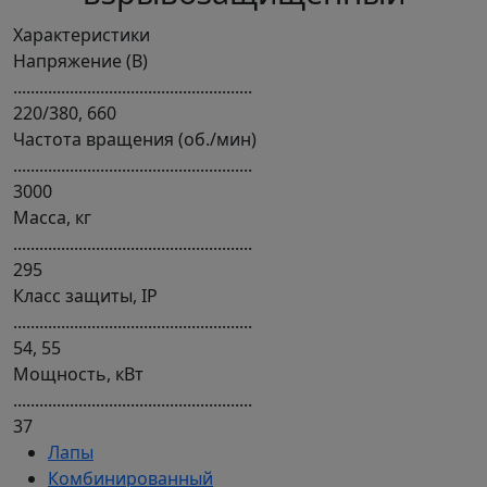
Характеристики
Напряжение (В)
.......................................................
220/380, 660
Частота вращения (об./мин)
.......................................................
3000
Масса, кг
.......................................................
295
Класс защиты, IP
.......................................................
54, 55
Мощность, кВт
.......................................................
37
Лапы
Комбинированный