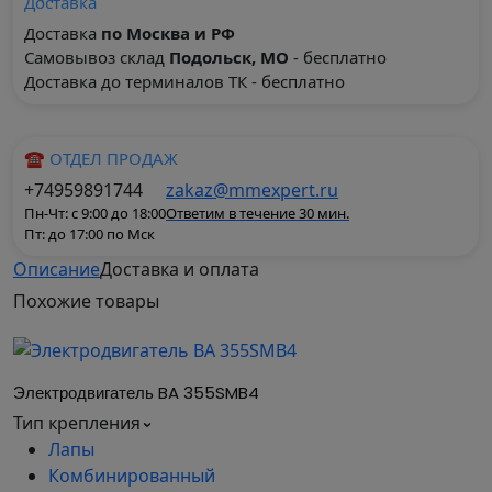
Доставка
по Москва и РФ
Самовывоз склад
Подольск, МО
- бесплатно
Доставка до терминалов ТК - бесплатно
☎ ОТДЕЛ ПРОДАЖ
+74959891744
zakaz@mmexpert.ru
Пн-Чт: с 9:00 до 18:00
Ответим в течение 30 мин.
Пт: до 17:00 по Мск
Описание
Доставка и оплата
Предназначен для работы в режиме S1 от сети
Похожие
товары
переменного тока 50Гц, напряжением 380V
(220/380V, 660V). Стандартная степень защиты –
IP54 (IP55), исполнение по взрывозащите
Электродвигатель BA 355SMB4
1ExdIIBT4 (1ExdеIIBT4), климатическое
Тип крепления
исполнение и категория размещения – У2 (У 2,5,
Лапы
У1)
Комбинированный