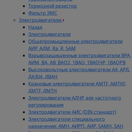
Тормозной резистор
Фильтр ЭМС
Электродвигатели
Назад
Электродвигатели
Общепромышленные электродвигатели
АИР, АДМ, Ra, R, 5AM
Взрывозащищенные электродвигатели ВРА,
АИМ, ВА, АВ, ВАO2, 1ВАО, 1ВАОЧР, 1ВАОРВ
Высоковольтные электродвигатели A4, АРД,
ДАЗ04, ДВАН
Крановые электродвигатели AMTF, AMTKF,
ДMTF, ДМТН
Электродвигатели АДЧР для частотного
регулирования
Электродвигатели АИС (DIN стандарт)
Электродвигатели специального
назначения: АМН, АИРП, АИР, 5АМН, 5АН