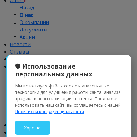
О нас
Назад
О нас
О компании
Документы
Акции
Новости
Отзывы
Импортозамещение
🛡️ Использование
Дилерам
персональных данных
Назад
Дилерам
Мы используем файлы cookie и аналогичные
Обучение
технологии для улучшения работы сайта, анализа
Реклама
трафика и персонализации контента. Продолжая
Партнерский портфель
использовать наш сайт, вы соглашаетесь с нашей
Рализация проектов
Политикой конфиденциальности
.
Семинары
Доставка и оплата
Хорошо
Контакты