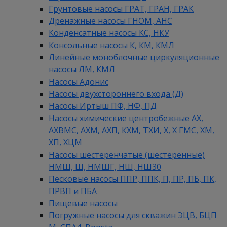
Грунтовые насосы ГРАТ, ГРАН, ГРАК
Дренажные насосы ГНОМ, АНС
Конденсатные насосы КС, НКУ
Консольные насосы К, КМ, КМЛ
Линейные моноблочные циркуляционные
насосы ЛМ, КМЛ
Насосы Адонис
Насосы двухстороннего входа (Д)
Насосы Иртыш ПФ, НФ, ПД
Насосы химические центробежные АХ,
АХВМС, АХМ, АХП, КХМ, ТХИ, Х, Х ГМС, ХМ,
ХП, ХЦМ
Насосы шестеренчатые (шестеренные)
НМШ, Ш, НМШГ, НШ, НШ30
Песковые насосы ППР, ППК, П, ПР, ПБ, ПК,
ПРВП и ПБА
Пищевые насосы
Погружные насосы для скважин ЭЦВ, БЦП