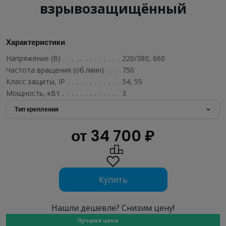
взрывозащищённый
Характеристики
Напряжение (В)
...................................
220/380, 660
Частота вращения (об./мин)
..........................
750
Класс защиты, IP
..................................
54, 55
Мощность, кВт
....................................
3
Тип крепления
от 34 700 ₽
Купить
Нашли дешевле? Снизим цену!
Лучшая цена