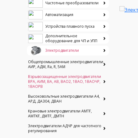
Частотные преобразователи
Автоматизация
Устройства плавного пуска
Дополнительное
оборудование для ЧП и УПП
Электродвигатели
Общепромышленные электродвигатели
АИР, АДМ, Ra, R, 5AM
Взрывозащищенные электродвигатели
ВРА, АИМ, ВА, АВ, ВАO2, 1ВАО, 1ВАОЧР,
1ВАОРВ
Высоковольтные электродвигатели A4,
АРД, ДАЗ04, ДВАН
Крановые электродвигатели AMTF,
AMTKF, ДMTF, ДМТН
Электродвигатели АДЧР для частотного
регулирования