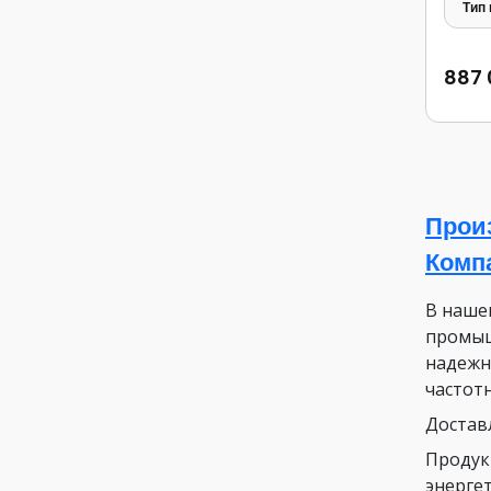
Тип
887 
Прои
Комп
В наше
промыш
надежн
частот
Достав
Продук
энергет