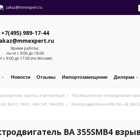
zakaz@mmexpert.ru
+7(495) 989-17-44
akaz@mmexpert.ru
Время работы:
пн-чт с 9:00 до 18:00
пт с 9:00 до 17:00 (по Москве)
с
Новости
Отзывы
Импортозамещение
Дилерам
разователи, насосы, и вентиляция
/
Промышленное оборудование купит
 АВ, ВАO2, 1ВАО, 1ВАОЧР, 1ВАОРВ
/
Электродвигатели АИМ, ВА, АВ, ВА
ктродвигатель BA 355SMB4 взр