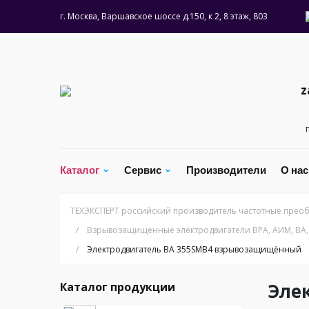
г. Москва, Варшавское шоссе д.150, к 2, 8 этаж, 803
z
Каталог
Сервис
Производители
О на
ТЕХЭКСПЕРТ российский производитель частотные преоб
/
Взрывозащищенные электродвигатели ВРА, АИМ, ВА,
/
Электродвигатель BA 355SMB4 взрывозащищённый
Эле
Каталог продукции