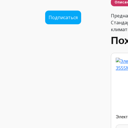
Описа
Предназ
Подписаться
Стандар
климати
По
Элект