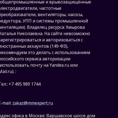
(общепромышленные и врывозащищённые
электродвигатели, ч
астотные
преобразователи, вентиляторы, насосы,
редуктора, УПП и системы промышленной
вентиляции).
Владелец ресурса: Хмырова
Наталья Николаевна. На сайте невозможно
зарегистрироваться и авторизоваться с
иностранных аккаунтов (149-ФЗ),
рекомендуем это делать с использованием
российского сервиса авторизации
(использовать почту на Yandex.ru или
Mail.ru).
:
Тел.: +7 495 989 1744
E-mail:
zakaz@mmexpert.ru
Адрес офиса в Москве: Варшавское шоссе дом