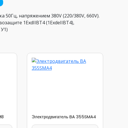
а 50Гц, напряжением 380V (220/380V, 660V).
возащите 1ExdIIBT4 (1ExdеIIBT4),
 У1)
M8
Электродвигатель BA 355SMA4