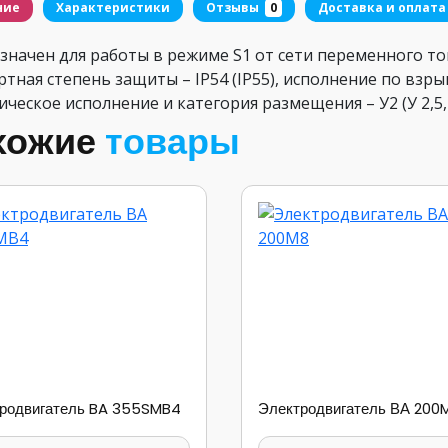
ние
Характеристики
Отзывы
0
Доставка и оплата
начен для работы в режиме S1 от сети переменного ток
тная степень защиты – IP54 (IP55), исполнение по взры
ческое исполнение и категория размещения – У2 (У 2,5,
хожие
товары
родвигатель BA 355SMB4
Электродвигатель ВА 200