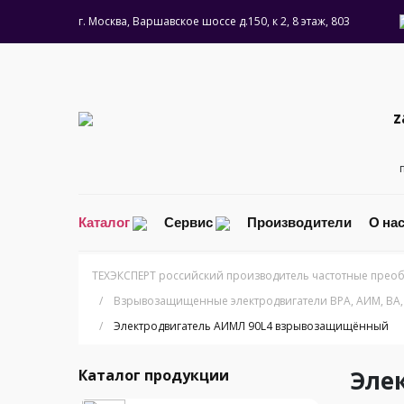
г. Москва, Варшавское шоссе д.150, к 2, 8 этаж, 803
z
Каталог
Сервис
Производители
О на
ТЕХЭКСПЕРТ российский производитель частотные преоб
/
Взрывозащищенные электродвигатели ВРА, АИМ, ВА,
/
Электродвигатель АИМЛ 90L4 взрывозащищённый
Эле
Каталог продукции