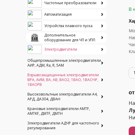
Частотные преобразователи
В 
Автоматизация
Ха
Устройства плавного пуска
Мо
Дополнительное
На
оборудование для ЧП и УПП
Ча
Электродвигатели
Кл
Общепромышленные электродвигатели
АИР, АДМ, Ra, R, 5AM
Взрывозащищенные электродвигатели
ВРА, АИМ, ВА, АВ, ВАO2, 1ВАО, 1ВАОЧР,
1ВАОРВ
от
Высоковольтные электродвигатели A4,
АРД, ДАЗ04, ДВАН
На
Крановые электродвигатели AMTF,
Лу
AMTKF, ДMTF, ДМТН
Ни
Электродвигатели АДЧР для частотного
регулирования