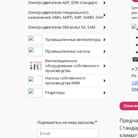
Электродвигатели АИС (DIN стандарт)
Цен
Электродвигатели специального
для
назначения: АМН, АИРП, АИР, 5АМН, 5АН
нап
Электродвигатели 380 вольт 5А, 5АМ
Промышленные вентиляторы
Промышленные насосы
☎
Вентиляционное
оборудование собственного
+7
производства
Пт:
Насосы собственного
za
производства KMM
Отв
Редукторы
Описа
Предназ
*
Подпишитесь на нашу рассылку
Стандар
климати