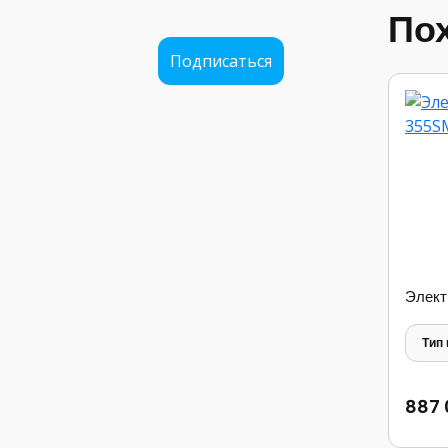
По
Подписаться
Элект
Тип
887 