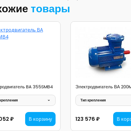
хожие
товары
родвигатель BA 355SMB4
Электродвигатель ВА 200
 крепления
Тип крепления
052 ₽
123 576 ₽
В корзину
В кор