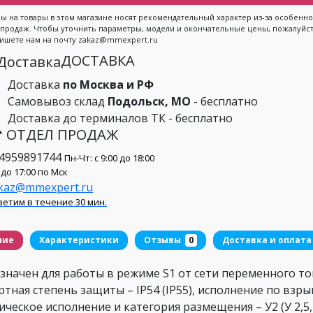
ы на товары в этом магазине носят рекомендательный характер из-за особен
 продаж. Чтобы уточнить параметры, модели и окончательные цены, пожалуйста
ишете нам на почту zakaz@mmexpert.ru
ДОСТАВКА
Доставка
по Москва и РФ
Самовывоз склад
Подольск, МО
- бесплатно
Доставка до терминалов ТК - бесплатно
 ОТДЕЛ ПРОДАЖ
4959891744
Пн-Чт: с 9:00 до 18:00
 до 17:00 по Мск
kaz@mmexpert.ru
етим в течение 30 мин.
ние
Характеристики
Отзывы
0
Доставка и оплата
начен для работы в режиме S1 от сети переменного ток
тная степень защиты – IP54 (IP55), исполнение по взры
ческое исполнение и категория размещения – У2 (У 2,5,