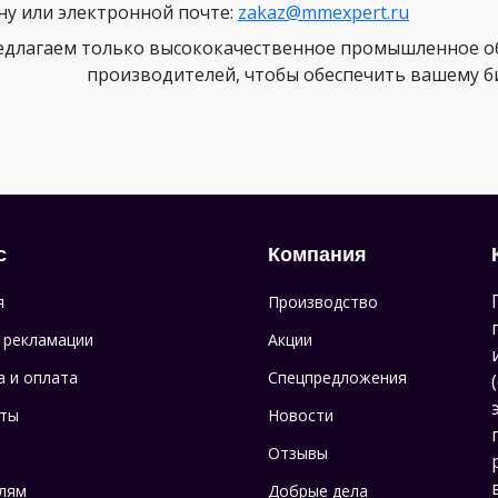
ну или электронной почте:
zakaz@mmexpert.ru
длагаем только высококачественное промышленное об
производителей, чтобы обеспечить вашему биз
с
Компания
я
Производство
 рекламации
Акции
а и оплата
Спецпредложения
ты
Новости
Отзывы
лям
Добрые дела