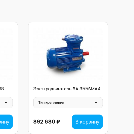
M8
Электродвигатель BA 355SMA4
Тип крепления
892 680 ₽
зину
В корзину