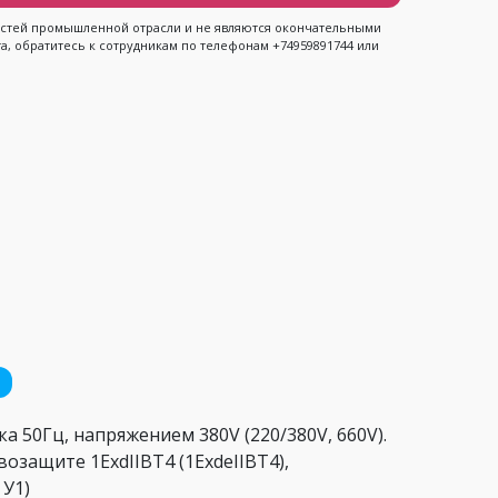
ностей промышленной отрасли и не являются окончательными
, обратитесь к сотрудникам по телефонам +74959891744 или
а 50Гц, напряжением 380V (220/380V, 660V).
возащите 1ExdIIBT4 (1ExdеIIBT4),
 У1)