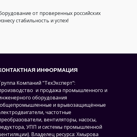
орудование от проверенных российских
несу стабильность и успех!
КОНТАКТНАЯ ИНФОРМАЦИЯ
Группа Компаний "ТехЭксперт":
производство и продажа промышленного и
инженерного оборудования
(общепромышленные и врывозащищённые
электродвигатели, ч
астотные
преобразователи, вентиляторы, насосы,
редуктора, УПП и системы промышленной
вентиляции).
Владелец ресурса: Хмырова