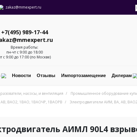
zakaz@mmexpert.ru
+7(495) 989-17-44
akaz@mmexpert.ru
Время работы:
пн-чт с 9:00 до 18:00
пт с 9:00 до 17:00 (по Москве)
с
Новости
Отзывы
Импортозамещение
Дилерам
разователи, насосы, и вентиляция
/
Промышленное оборудование купит
 АВ, ВАO2, 1ВАО, 1ВАОЧР, 1ВАОРВ
/
Электродвигатели АИМ, ВА, АВ, ВА
ктродвигатель АИМЛ 90L4 взр