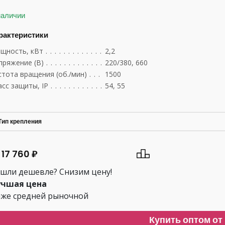
наличии
рактеристики
щность, кВт
.......................................
2,2
пряжение (В)
.......................................
220/380, 660
стота вращения (об./мин)
.............................
1500
асс защиты, IP
......................................
54, 55
Тип крепления
 17 760 ₽
шли дешевле? Снизим цену!
чшая цена
же средней рыночной
Купить оптом от 