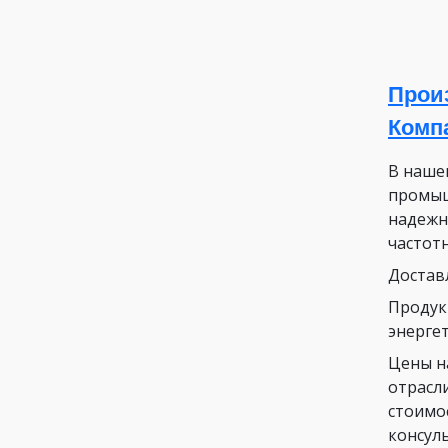
Прои
Комп
В наше
промыш
надежн
частот
Достав
Продук
энергет
Цены н
отрасл
стоимо
консул