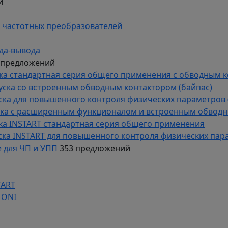
й
 частотных преобразователей
да-вывода
 предложений
уска стандартная серия общего применения с обводным 
пуска со встроенным обводным контактором (байпас)
пуска для повышенного контроля физических параметров 
уска с расширенным функционалом и встроенным обводн
уска INSTART стандартная серия общего применения
пуска INSTART для повышенного контроля физических пар
 для ЧП и УПП
353 предложений
TART
 ONI