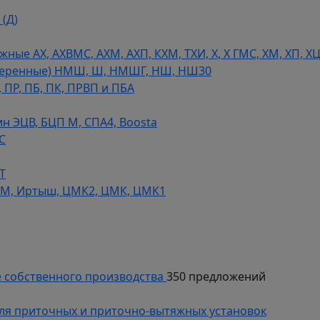
(Д)
ые АХ, АХВМС, АХМ, АХП, КХМ, ТХИ, Х, Х ГМС, ХМ, ХП, Х
теренные) НМШ, Ш, НМШГ, НШ, НШ30
 ПР, ПБ, ПК, ПРВП и ПБА
н ЭЦВ, БЦП М, СПА4, Boosta
С
Т
СМ, Иртыш, ЦМК2, ЦМК, ЦМК1
 собственного производства
350 предложений
ля приточных и приточно-вытяжных установок