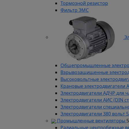
Тормозной резистор
Фильтр ЭМС
Эл
Общепромышленные электродв
Взрывозащищенные электродви
Высоковольтные электродвига
Крановые электродвигатели 
Электродвигатели АДЧР для ч
Электродвигатели АИС (DIN с
Электродвигатели специально
Электродвигатели 380 вольт 5
Промышленные вентиляторы
Радиальные центробежные в