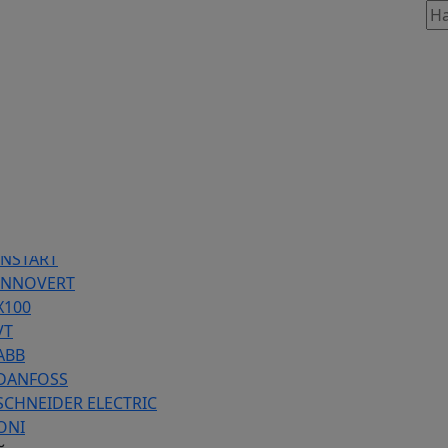
таж, 803
86 предложений
INSTART
 INNOVERT
Х100
VT
ABB
 DANFOSS
SCHNEIDER ELECTRIC
ONI