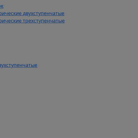
ок
рические двухступенчатые
рические трехступенчатые
вухступенчатые