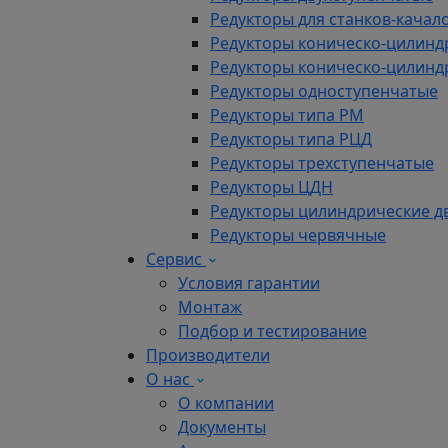
Редукторы для станков-качал
Редукторы коническо-цилинд
Редукторы коническо-цилинд
Редукторы одноступенчатые
Редукторы типа РМ
Редукторы типа РЦД
Редукторы трехступенчатые
Редукторы ЦДН
Редукторы цилиндрические д
Редукторы червячные
Сервис
Условия гарантии
Монтаж
Подбор и тестирование
Производители
О нас
О компании
Документы