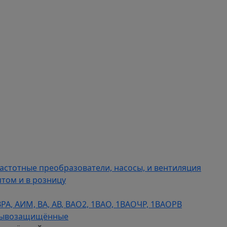
астотные преобразователи, насосы, и вентиляция
том и в розницу
, АИМ, ВА, АВ, ВАO2, 1ВАО, 1ВАОЧР, 1ВАОРВ
зрывозащищённые