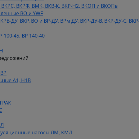
КРС, ВКРФ, ВМК, ВКВ-К, ВКР-Н2, ВКОП и ВКОПв
ленные ВО и YWF
В-ДУ, ВКР, ВО и ВР-ДУ, ВРм ДУ, ВКР-ДУ-В, ВКР-ДУ-С, ВКР
100-45, ВР 140-40
ДН
редложений
НВР
ьные А1, Н1В
 ГРАК
С
У
МЛ
уляционные насосы ЛМ, КМЛ