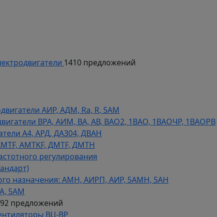
ектродвигатели
1410 предложений
игатели АИР, АДМ, Ra, R, 5AM
гатели ВРА, АИМ, ВА, АВ, ВАO2, 1ВАО, 1ВАОЧР, 1ВАОРВ
тели A4, АРД, ДАЗ04, ДВАН
AMTF, AMTKF, ДMTF, ДМТН
астотного регулирования
тандарт)
го назначения: АМН, АИРП, АИР, 5АМН, 5АН
А, 5АМ
592 предложений
ентиляторы ВЦ-ВР