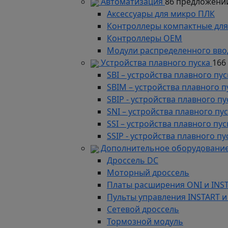
Автоматизация
86 предложени
Аксессуары для микро ПЛК
Контроллеры компактные для
Контроллеры ОЕМ
Модули распределенного вво
Устройства плавного пуска
166
SBI – устройства плавного п
SBIM – устройства плавного 
SBIP - устройства плавного 
SNI – устройства плавного п
SSI – устройства плавного п
SSIP - устройства плавного 
Дополнительное оборудование
Дроссель DC
Моторный дроссель
Платы расширения ONI и INS
Пульты управления INSTART и
Сетевой дроссель
Тормозной модуль