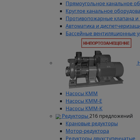
Прямоугольное канальное о
Круглое канальное оборудов
Противопожарные клапана и
Автоматика и диспетчеризац
Бассейные вентиляционные у
Н
Насосы КММ
Насосы КММ-Е
Насосы КММ-К
Редукторы
216 предложений
Крановые редукторы
Мотор-редуктора
Редукторы двухступенчатые