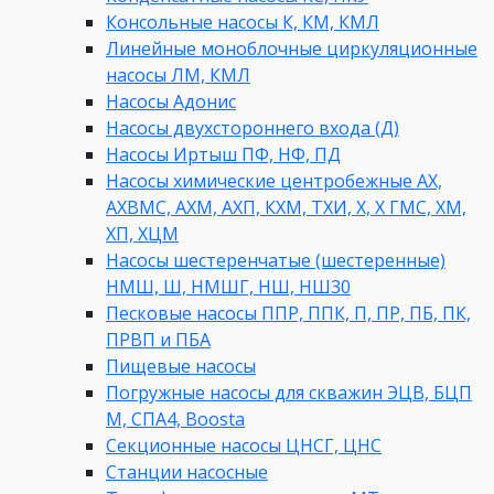
Консольные насосы К, КМ, КМЛ
Линейные моноблочные циркуляционные
насосы ЛМ, КМЛ
Насосы Адонис
Насосы двухстороннего входа (Д)
Насосы Иртыш ПФ, НФ, ПД
Насосы химические центробежные АХ,
АХВМС, АХМ, АХП, КХМ, ТХИ, Х, Х ГМС, ХМ,
ХП, ХЦМ
Насосы шестеренчатые (шестеренные)
НМШ, Ш, НМШГ, НШ, НШ30
Песковые насосы ППР, ППК, П, ПР, ПБ, ПК,
ПРВП и ПБА
Пищевые насосы
Погружные насосы для скважин ЭЦВ, БЦП
М, СПА4, Boosta
Секционные насосы ЦНСГ, ЦНС
Станции насосные