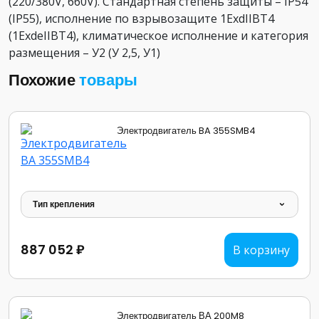
(220/380V, 660V). Стандартная степень защиты – IP54
(IP55), исполнение по взрывозащите 1ExdIIBT4
(1ExdеIIBT4), климатическое исполнение и категория
размещения – У2 (У 2,5, У1)
Похожие
товары
Электродвигатель BA 355SMB4
Тип крепления
887 052 ₽
В корзину
Электродвигатель ВА 200M8