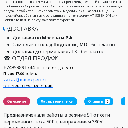
Цены на товары в этом магазине носят рекомендательный характер из-за
особенностей промышленной отрасли и не являются окончательными для
продаж. Чтобы уточнить параметры, модели и окончательные цены,
пожалуйста, обратитесь к сотрудникам по телефонам +74959891744 или
напишете нам на почту zakaz@mmexpert.ru
ДОСТАВКА
Доставка
по Москва и РФ
Самовывоз склад
Подольск, МО
- бесплатно
Доставка до терминалов ТК - бесплатно
☎ ОТДЕЛ ПРОДАЖ
+74959891744
Пн-Чт: с 9:00 до 18:00
Пт: до 17:00 по Мск
zakaz@mmexpert.ru
Ответим в течение 30 мин.
Описание
Характеристики
Отзывы
0
Д
Предназначен для работы в режиме S1 от сети
переменного тока 50Гц, напряжением 380V