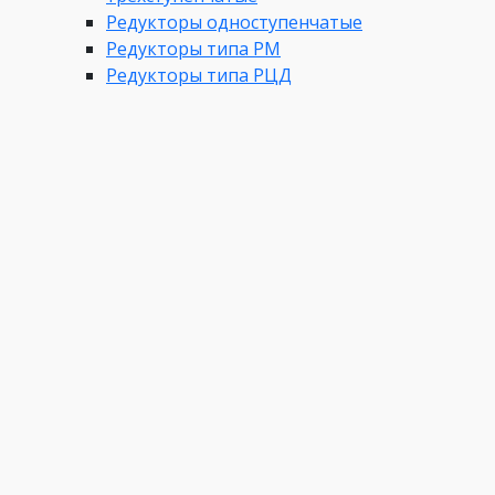
Редукторы одноступенчатые
Редукторы типа РМ
Редукторы типа РЦД
Редукторы трехступенчатые
Редукторы ЦДН
Редукторы цилиндрические
двухступенчатые
Редукторы червячные
Сервис
Назад
Сервис
Условия гарантии
Монтаж
Подбор и тестирование
Производители
О нас
Назад
О нас