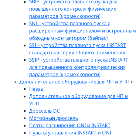
SBIP - устройства плавного пуска для
повышенного контроля физических
параметров (кроме скорости)
SNI – устройства плавного пуска с
расширенным функционалом и встроенным
обводным контактором (байпас)
SSI – устройства плавного пуска INSTART
стандартная серия общего применения
SSIP - устройства плавного пуска INSTART
для повышенного контроля физических
параметров (кроме скорости)
Дополнительное оборудование для ЧП и УПП
Назад
Дополнительное оборудование для ЧП и
УПП
Дроссель DC
Моторный дроссель
Платы расширения ONI и INSTART
Пульты управления INSTART и ONI