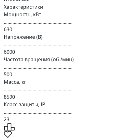
Характеристики
Мощность, кВт
.......................................................
630
Напряжение (В)
.......................................................
6000
Частота вращения (об./мин)
.......................................................
500
Масса, кг
.......................................................
8590
Класс защиты, IP
.......................................................
23