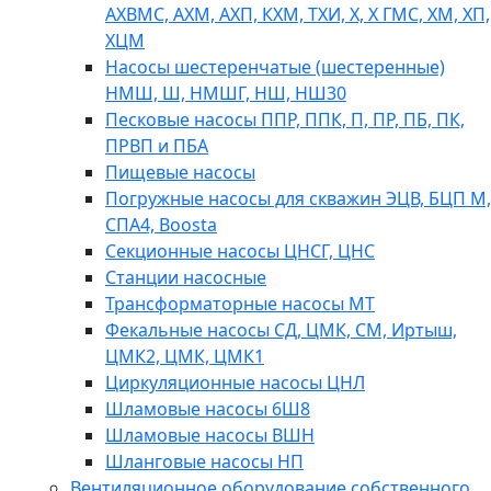
АХВМС, АХМ, АХП, КХМ, ТХИ, Х, Х ГМС, ХМ, ХП,
ХЦМ
Насосы шестеренчатые (шестеренные)
НМШ, Ш, НМШГ, НШ, НШ30
Песковые насосы ППР, ППК, П, ПР, ПБ, ПК,
ПРВП и ПБА
Пищевые насосы
Погружные насосы для скважин ЭЦВ, БЦП М,
СПА4, Boosta
Секционные насосы ЦНСГ, ЦНС
Станции насосные
Трансформаторные насосы МТ
Фекальные насосы СД, ЦМК, СМ, Иртыш,
ЦМК2, ЦМК, ЦМК1
Циркуляционные насосы ЦНЛ
Шламовые насосы 6Ш8
Шламовые насосы ВШН
Шланговые насосы НП
Вентиляционное оборудование собственного