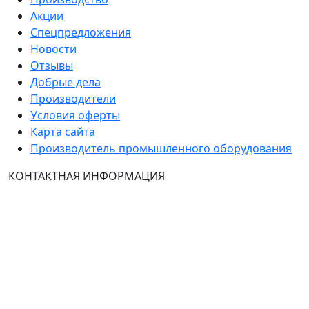
Акции
Спецпредложения
Новости
Отзывы
Добрые дела
Производители
Условия оферты
Карта сайта
Производитель промышленного оборудования
КОНТАКТНАЯ ИНФОРМАЦИЯ
Группа Компаний "ТехЭксперт": производство и
продажа промышленного и инженерного
оборудования (общепромышленные и
врывозащищённые электродвигатели, ч
астотные
преобразователи, вентиляторы, насосы, редуктора,
УПП и системы промышленной вентиляции).
Владелец ресурса: Хмырова Наталья Николаевна. На
сайте невозможно зарегистрироваться и