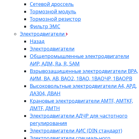
Сетевой дроссель
Тормозной модуль
Тормозной резистор
Фильтр ЭМС
Электродвигатели
Назад
Электродвигатели
Общепромышленные электродвигатели
АИР, АДМ, Ra, R, 5AM
Взрывозащищенные электродвигатели ВРА,
АИМ, ВА, АВ, ВАO2, 1ВАО, 1ВАОЧР, 1ВАОРВ
Высоковольтные электродвигатели A4, АРД,
ДАЗ04, ДВАН
Крановые электродвигатели AMTF, AMTKF,
ДMTF, ДМТН
Электродвигатели АДЧР для частотного
регулирования
Электродвигатели АИС (DIN стандарт)
Электродвигатели специального