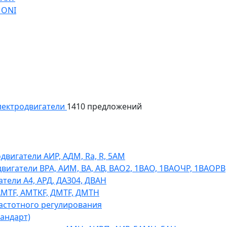
 ONI
ектродвигатели
1410 предложений
игатели АИР, АДМ, Ra, R, 5AM
гатели ВРА, АИМ, ВА, АВ, ВАO2, 1ВАО, 1ВАОЧР, 1ВАОРВ
тели A4, АРД, ДАЗ04, ДВАН
AMTF, AMTKF, ДMTF, ДМТН
астотного регулирования
тандарт)