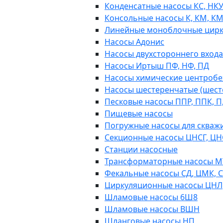
Конденсатные насосы КС, НК
Консольные насосы К, КМ, К
Линейные моноблочные цирк
Насосы Адонис
Насосы двухстороннего входа 
Насосы Иртыш ПФ, НФ, ПД
Насосы химические центробежн
Насосы шестеренчатые (шес
Песковые насосы ППР, ППК, П,
Пищевые насосы
Погружные насосы для скважи
Секционные насосы ЦНСГ, ЦН
Станции насосные
Трансформаторные насосы М
Фекальные насосы СД, ЦМК, 
Циркуляционные насосы ЦНЛ
Шламовые насосы 6Ш8
Шламовые насосы ВШН
Шланговые насосы НП