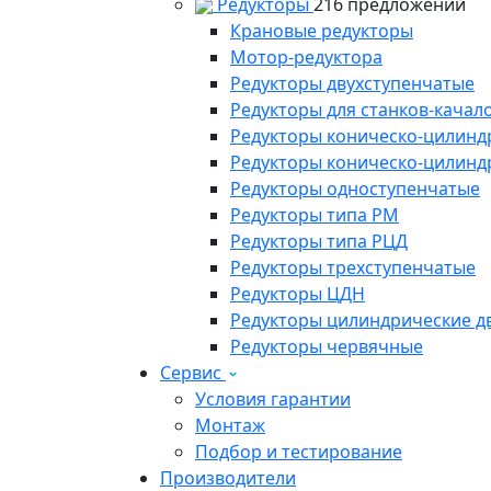
Редукторы
216 предложений
Крановые редукторы
Мотор-редуктора
Редукторы двухступенчатые
Редукторы для станков-качал
Редукторы коническо-цилинд
Редукторы коническо-цилинд
Редукторы одноступенчатые
Редукторы типа РМ
Редукторы типа РЦД
Редукторы трехступенчатые
Редукторы ЦДН
Редукторы цилиндрические д
Редукторы червячные
Сервис
Условия гарантии
Монтаж
Подбор и тестирование
Производители