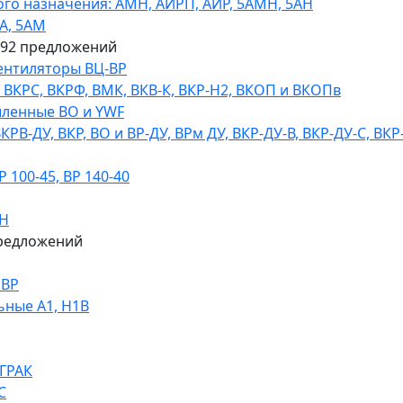
го назначения: АМН, АИРП, АИР, 5АМН, 5АН
А, 5АМ
592 предложений
ентиляторы ВЦ-ВР
КРС, ВКРФ, ВМК, ВКВ-К, ВКР-Н2, ВКОП и ВКОПв
ленные ВО и YWF
В-ДУ, ВКР, ВО и ВР-ДУ, ВРм ДУ, ВКР-ДУ-В, ВКР-ДУ-С, ВКР
100-45, ВР 140-40
ДН
редложений
НВР
ьные А1, Н1В
 ГРАК
С