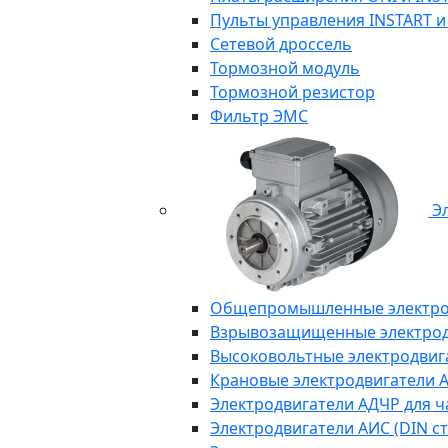
Пульты управления INSTART и
Сетевой дроссель
Тормозной модуль
Тормозной резистор
Фильтр ЭМС
Эл
Общепромышленные электродв
Взрывозащищенные электродви
Высоковольтные электродвига
Крановые электродвигатели 
Электродвигатели АДЧР для ч
Электродвигатели АИС (DIN с