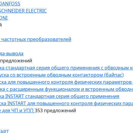
 DANFOSS
SCHNEIDER ELECTRIC
ONI
й
 частотных преобразователей
да-вывода
 предложений
уска стандартная серия общего применения с обводным 
пуска со встроенным обводным контактором (байпас)
пуска для повышенного контроля физических параметров 
уска с расширенным функционалом и встроенным обводн
уска INSTART стандартная серия общего применения
пуска INSTART для повышенного контроля физических пар
 для ЧП и УПП
353 предложений
TART