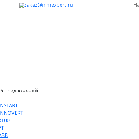
таж, 803
zakaz@mmexpert.ru
86 предложений
INSTART
 INNOVERT
Х100
VT
ABB