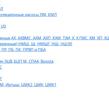
У
МЛ
уляционные насосы ЛМ, КМЛ
(Д)
ые АХ, АХВМС, АХМ, АХП, КХМ, ТХИ, Х, Х ГМС, ХМ, ХП, Х
теренные) НМШ, Ш, НМШГ, НШ, НШ30
 ПР, ПБ, ПК, ПРВП и ПБА
н ЭЦВ, БЦП М, СПА4, Boosta
С
Т
СМ, Иртыш, ЦМК2, ЦМК, ЦМК1