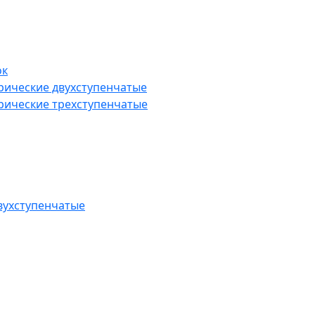
ок
рические двухступенчатые
рические трехступенчатые
вухступенчатые