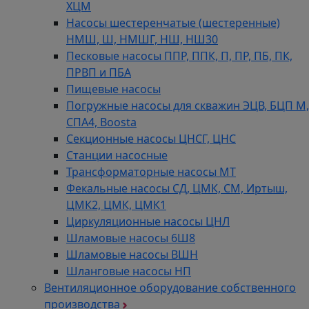
ХЦМ
Насосы шестеренчатые (шестеренные)
НМШ, Ш, НМШГ, НШ, НШ30
Песковые насосы ППР, ППК, П, ПР, ПБ, ПК,
ПРВП и ПБА
Пищевые насосы
Погружные насосы для скважин ЭЦВ, БЦП М,
СПА4, Boosta
Секционные насосы ЦНСГ, ЦНС
Станции насосные
Трансформаторные насосы МТ
Фекальные насосы СД, ЦМК, СМ, Иртыш,
ЦМК2, ЦМК, ЦМК1
Циркуляционные насосы ЦНЛ
Шламовые насосы 6Ш8
Шламовые насосы ВШН
Шланговые насосы НП
Вентиляционное оборудование собственного
производства