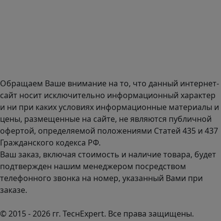
Адрес офиса в Санкт-Петербурге: улица Савушкина дом
134к1.
Доставка оборудования по всей России.
График работы (часовой пояс Москва)
пн-чт с 9:00 до 18:00; пт до 17:00.
Обращаем Ваше внимание на то, что данный интернет-
сайт носит исключительно информационный характер
и ни при каких условиях информационные материалы и
цены, размещенные на сайте, не являются публичной
офертой, определяемой положениями Статей 435 и 437
Гражданского кодекса РФ.
Ваш заказ, включая стоимость и наличие товара, будет
подтвержден нашим менеджером посредством
телефонного звонка на номер, указанный Вами при
заказе.
© 2015 - 2026 гг. ТеcнExpert. Все права защищены.