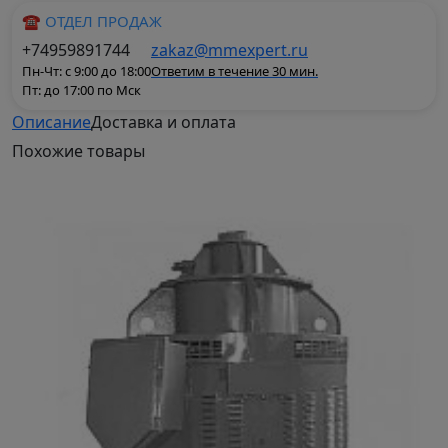
☎ ОТДЕЛ ПРОДАЖ
+74959891744
zakaz@mmexpert.ru
Пн-Чт: с 9:00 до 18:00
Ответим в течение 30 мин.
Пт: до 17:00 по Мск
Описание
Доставка и оплата
Концерн «Русэлпром» проектирует и производит
Похожие
товары
высоковольтные электродвигатели
специального назначения для
горнодобывающей, угольной, атомной,
нефтехимической и других отраслей
промышленности. Специальные
электродвигатели предназначены для привода
быстроходных механизмов, насосов и
поршневых компрессоров, подруливающих
устройств и другого оборудования морских
судов, лебедок буровых установок, шахтно-
подъемных механизмов и др.