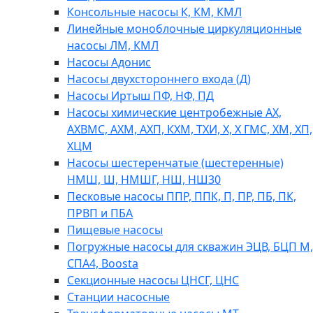
Консольные насосы К, КМ, КМЛ
Линейные моноблочные циркуляционные
насосы ЛМ, КМЛ
Насосы Адонис
Насосы двухстороннего входа (Д)
Насосы Иртыш ПФ, НФ, ПД
Насосы химические центробежные АХ,
АХВМС, АХМ, АХП, КХМ, ТХИ, Х, Х ГМС, ХМ, ХП,
ХЦМ
Насосы шестеренчатые (шестеренные)
НМШ, Ш, НМШГ, НШ, НШ30
Песковые насосы ППР, ППК, П, ПР, ПБ, ПК,
ПРВП и ПБА
Пищевые насосы
Погружные насосы для скважин ЭЦВ, БЦП М,
СПА4, Boosta
Секционные насосы ЦНСГ, ЦНС
Станции насосные