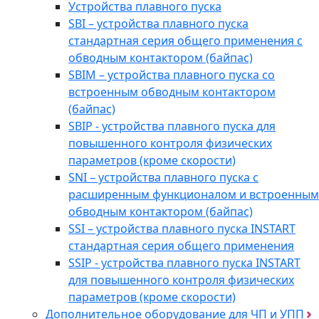
Устройства плавного пуска
SBI – устройства плавного пуска
стандартная серия общего применения с
обводным контактором (байпас)
SBIM – устройства плавного пуска со
встроенным обводным контактором
(байпас)
SBIP - устройства плавного пуска для
повышенного контроля физических
параметров (кроме скорости)
SNI – устройства плавного пуска с
расширенным функционалом и встроенным
обводным контактором (байпас)
SSI – устройства плавного пуска INSTART
стандартная серия общего применения
SSIP - устройства плавного пуска INSTART
для повышенного контроля физических
параметров (кроме скорости)
Дополнительное оборудование для ЧП и УПП