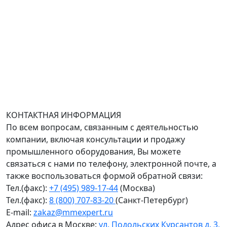
БЦ Селектика, 8 этаж, офис 803.
Адрес офиса в Санкт-Петербурге: улица Савушкина
дом 134к1.
Доставка оборудования по всей России.
График работы (часовой пояс Москва)
пн-чт с 9:00 до 18:00; пт до 17:00.
КОНТАКТНАЯ ИНФОРМАЦИЯ
По всем вопросам, связанным с деятельностью
компании, включая консультации и продажу
промышленного оборудования, Вы можете
связаться с нами по телефону, электронной почте, а
также воспользоваться формой обратной связи:
Тел.(факс):
+7 (495) 989-17-44
(Москва)
Тел.(факс):
8 (800) 707-83-20
(Санкт-Петербург)
E-mail:
zakaz@mmexpert.ru
Адрес офиса в Москве:
ул. Подольских Курсантов д. 3,