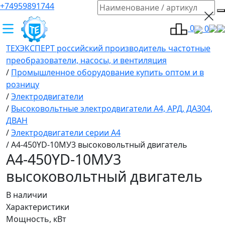
+74959891744
0
0
ТЕХЭКСПЕРТ российский производитель частотные
преобразователи, насосы, и вентиляция
/
Промышленное оборудование купить оптом и в
розницу
/
Электродвигатели
/
Высоковольтные электродвигатели A4, АРД, ДАЗ04,
ДВАН
/
Электродвигатели серии А4
/
А4-450YD-10МУ3 высоковольтный двигатель
А4-450YD-10МУ3
высоковольтный двигатель
В наличии
Характеристики
Мощность, кВт