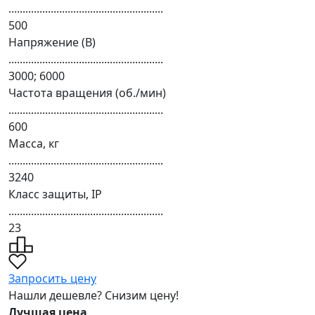
.......................................................
500
Напряжение (В)
.......................................................
3000; 6000
Частота вращения (об./мин)
.......................................................
600
Масса, кг
.......................................................
3240
Класс защиты, IP
.......................................................
23
Запросить цену
Нашли дешевле? Снизим цену!
Лучшая цена