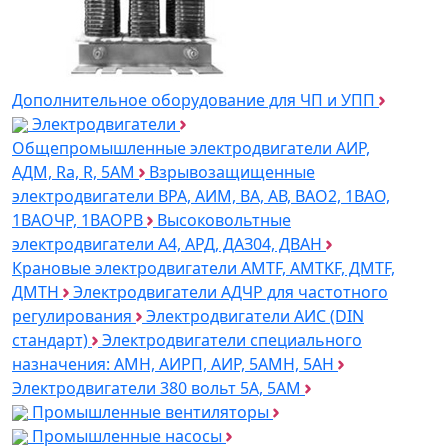
Дополнительное оборудование для ЧП и УПП
Электродвигатели
Общепромышленные электродвигатели АИР,
АДМ, Ra, R, 5AM
Взрывозащищенные
электродвигатели ВРА, АИМ, ВА, АВ, ВАO2, 1ВАО,
1ВАОЧР, 1ВАОРВ
Высоковольтные
электродвигатели A4, АРД, ДАЗ04, ДВАН
Крановые электродвигатели AMTF, AMTKF, ДMTF,
ДМТН
Электродвигатели АДЧР для частотного
регулирования
Электродвигатели АИС (DIN
стандарт)
Электродвигатели специального
назначения: АМН, АИРП, АИР, 5АМН, 5АН
Электродвигатели 380 вольт 5А, 5АМ
Промышленные вентиляторы
Промышленные насосы