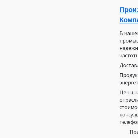
Прои
Комп
В наше
промыш
надежн
частот
Достав
Продук
энергет
Цены н
отрасл
стоимо
консул
телефо
Пре