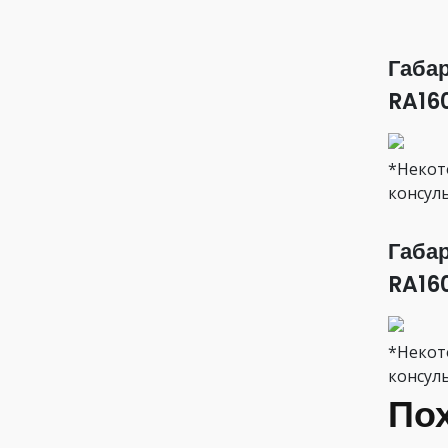
Габа
RA16
*Некот
консул
Габа
RA16
*Некот
консул
По