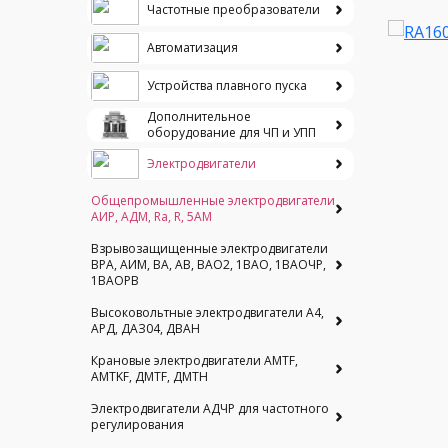
Частотные преобразователи
Автоматизация
Устройства плавного пуска
Дополнительное
оборудование для ЧП и УПП
Электродвигатели
Общепромышленные электродвигатели
АИР, АДМ, Ra, R, 5AM
Взрывозащищенные электродвигатели
ВРА, АИМ, ВА, АВ, ВАO2, 1ВАО, 1ВАОЧР,
1ВАОРВ
Высоковольтные электродвигатели A4,
АРД, ДАЗ04, ДВАН
Крановые электродвигатели AMTF,
AMTKF, ДMTF, ДМТН
Электродвигатели АДЧР для частотного
регулирования