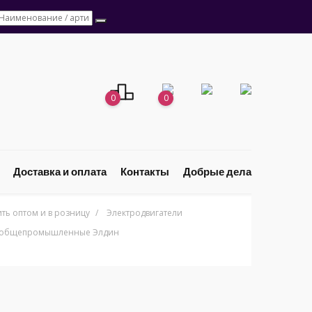
0
0
Доставка и оплата
Контакты
Добрые дела
ь оптом и в розницу
/
Электродвигатели
н общепромышленные Элдин