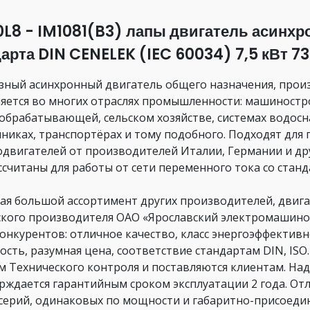
0L8 - IM1081(B3) лапы двигатель асинх
арта DIN CENELEK (IEC 60034) 7,5 кВт 7
зный асинхронный двигатель общего назначения, произ
яется во многих отраслях промышленности: машиностро
обрабатывающей, сельском хозяйстве, системах водосн
никах, транспортёрах и тому подобного. Подходят для
одвигателей от производителей Италии, Германии и друг
Рассчитаны для работы от сети переменного тока со ста
ая большой ассортимент других производителей, двига
ского производителя ОАО «Ярославский электромашино
онкурентов: отличное качество, класс энергоэффективн
ость, разумная цена, соответствие стандартам DIN, IS
м Технического контроля и поставляются клиентам. На
рждается гарантийным сроком эксплуатации 2 года. От
 серий, одинаковых по мощности и габаритно-присоед