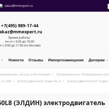
zakaz@mmexpert.ru
+7(495) 989-17-44
akaz@mmexpert.ru
Время работы:
пн-чт с 9:00 до 18:00
пт с 9:00 до 17:00 (по Москве)
с
Новости
Отзывы
Импортозамещение
Дилерам
разователи, насосы, и вентиляция
/
Промышленное оборудование купит
 R, 5AM
/
Электродвигатели Элдин Ra, A
/
Электродвигатели RA Элди
60L8 (ЭЛДИН) электродвигатель