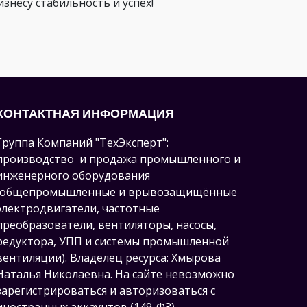
несу стабильность и успех!
КОНТАКТНАЯ ИНФОРМАЦИЯ
Группа Компаний "ТехЭксперт":
производство и продажа промышленного и
инженерного оборудования
(общепромышленные и врывозащищённые
электродвигатели, ч
астотные
преобразователи, вентиляторы, насосы,
редуктора, УПП и системы промышленной
вентиляции).
Владелец ресурса: Хмырова
Наталья Николаевна. На сайте невозможно
зарегистрироваться и авторизоваться с
иностранных аккаунтов (149-ФЗ),