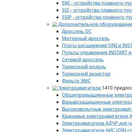
SNI – устройства плавного п
SSI – устройства плавного п
SSIP - устройства плавного 
Дополнительное оборудование
Дроссель DC
Моторный дроссель
Платы расширения ONI и INS
Пульты управления INSTART и
Сетевой дроссель
Тормозной модуль
Тормозной резистор
Фильтр ЭМС
Электродвигатели
1410 предло
Общепромышленные электродв
Взрывозащищенные электродви
Высоковольтные электродвига
Крановые электродвигатели 
Электродвигатели АДЧР для ч
Электродвигатели АИС (DIN с