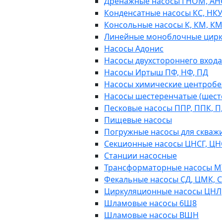
Дренажные насосы ГНОМ, АН
Конденсатные насосы КС, НК
Консольные насосы К, КМ, К
Линейные моноблочные цирк
Насосы Адонис
Насосы двухстороннего входа 
Насосы Иртыш ПФ, НФ, ПД
Насосы химические центробежн
Насосы шестеренчатые (шес
Песковые насосы ППР, ППК, П,
Пищевые насосы
Погружные насосы для скважи
Секционные насосы ЦНСГ, ЦН
Станции насосные
Трансформаторные насосы М
Фекальные насосы СД, ЦМК, 
Циркуляционные насосы ЦНЛ
Шламовые насосы 6Ш8
Шламовые насосы ВШН