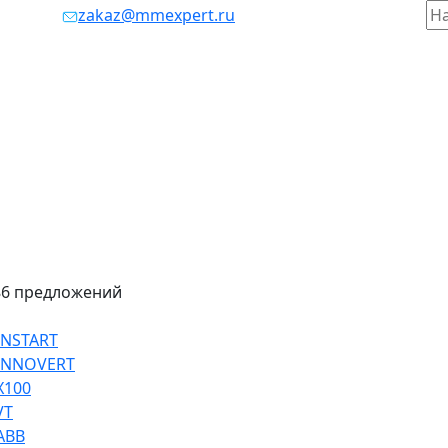
таж, 803
zakaz@mmexpert.ru
86 предложений
INSTART
 INNOVERT
Х100
VT
ABB