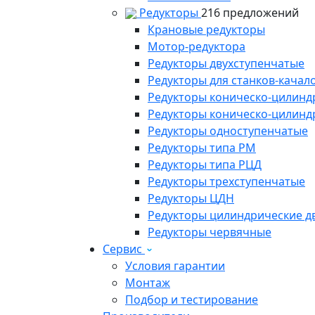
Редукторы
216 предложений
Крановые редукторы
Мотор-редуктора
Редукторы двухступенчатые
Редукторы для станков-качал
Редукторы коническо-цилинд
Редукторы коническо-цилинд
Редукторы одноступенчатые
Редукторы типа РМ
Редукторы типа РЦД
Редукторы трехступенчатые
Редукторы ЦДН
Редукторы цилиндрические д
Редукторы червячные
Сервис
Условия гарантии
Монтаж
Подбор и тестирование