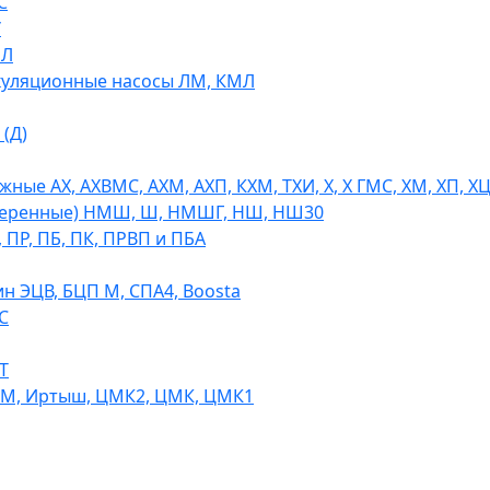
С
У
МЛ
уляционные насосы ЛМ, КМЛ
(Д)
ые АХ, АХВМС, АХМ, АХП, КХМ, ТХИ, Х, Х ГМС, ХМ, ХП, Х
теренные) НМШ, Ш, НМШГ, НШ, НШ30
 ПР, ПБ, ПК, ПРВП и ПБА
н ЭЦВ, БЦП М, СПА4, Boosta
С
Т
СМ, Иртыш, ЦМК2, ЦМК, ЦМК1