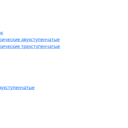
ок
рические двухступенчатые
рические трехступенчатые
вухступенчатые