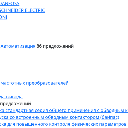
 DANFOSS
SCHNEIDER ELECTRIC
ONI
Автоматизация
86 предложений
 частотных преобразователей
да-вывода
 предложений
уска стандартная серия общего применения с обводным 
пуска со встроенным обводным контактором (байпас)
пуска для повышенного контроля физических параметров 