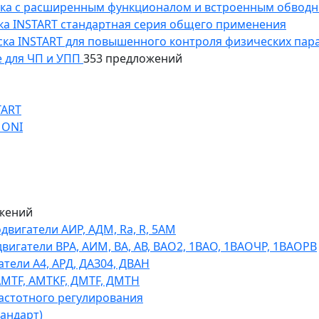
уска с расширенным функционалом и встроенным обводн
уска INSTART стандартная серия общего применения
пуска INSTART для повышенного контроля физических пар
 для ЧП и УПП
353 предложений
TART
 ONI
жений
игатели АИР, АДМ, Ra, R, 5AM
гатели ВРА, АИМ, ВА, АВ, ВАO2, 1ВАО, 1ВАОЧР, 1ВАОРВ
тели A4, АРД, ДАЗ04, ДВАН
AMTF, AMTKF, ДMTF, ДМТН
астотного регулирования
тандарт)