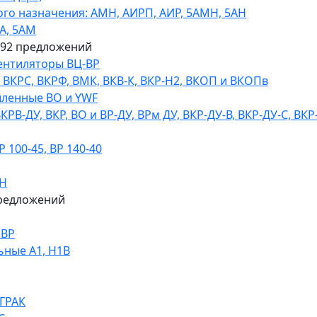
го назначения: АМН, АИРП, АИР, 5АМН, 5АН
А, 5АМ
592 предложений
ентиляторы ВЦ-ВР
КРС, ВКРФ, ВМК, ВКВ-К, ВКР-Н2, ВКОП и ВКОПв
ленные ВО и YWF
В-ДУ, ВКР, ВО и ВР-ДУ, ВРм ДУ, ВКР-ДУ-В, ВКР-ДУ-С, ВКР
100-45, ВР 140-40
ДН
редложений
НВР
ьные А1, Н1В
 ГРАК