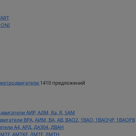
TART
 ONI
ектродвигатели
1410 предложений
игатели АИР, АДМ, Ra, R, 5AM
гатели ВРА, АИМ, ВА, АВ, ВАO2, 1ВАО, 1ВАОЧР, 1ВАОРВ
тели A4, АРД, ДАЗ04, ДВАН
AMTF, AMTKF, ДMTF, ДМТН