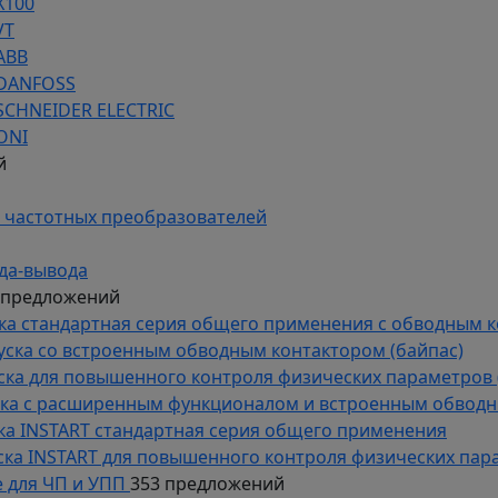
Х100
VT
ABB
 DANFOSS
SCHNEIDER ELECTRIC
ONI
й
 частотных преобразователей
да-вывода
 предложений
уска стандартная серия общего применения с обводным 
пуска со встроенным обводным контактором (байпас)
пуска для повышенного контроля физических параметров 
уска с расширенным функционалом и встроенным обводн
уска INSTART стандартная серия общего применения
пуска INSTART для повышенного контроля физических пар
 для ЧП и УПП
353 предложений