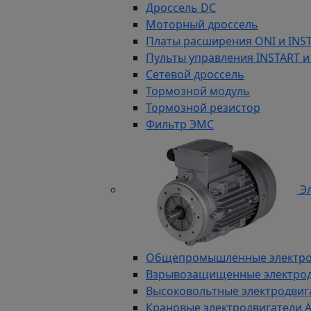
Дроссель DC
Моторный дроссель
Платы расширения ONI и INS
Пульты управления INSTART и
Сетевой дроссель
Тормозной модуль
Тормозной резистор
Фильтр ЭМС
Эл
Общепромышленные электродв
Взрывозащищенные электродви
Высоковольтные электродвига
Крановые электродвигатели 