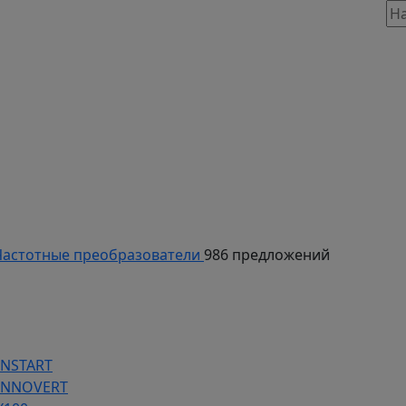
таж, 803
астотные преобразователи
986 предложений
INSTART
 INNOVERT