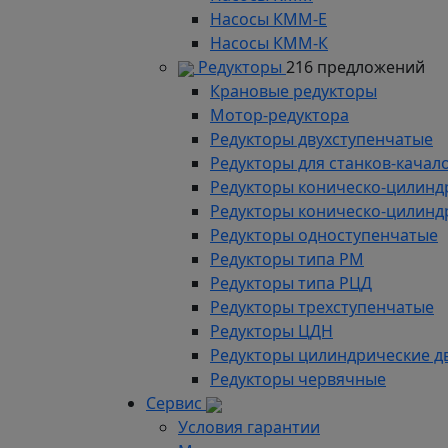
Насосы КММ-Е
Насосы КММ-К
Редукторы
216 предложений
Крановые редукторы
Мотор-редуктора
Редукторы двухступенчатые
Редукторы для станков-качал
Редукторы коническо-цилинд
Редукторы коническо-цилинд
Редукторы одноступенчатые
Редукторы типа РМ
Редукторы типа РЦД
Редукторы трехступенчатые
Редукторы ЦДН
Редукторы цилиндрические д
Редукторы червячные
Сервис
Условия гарантии