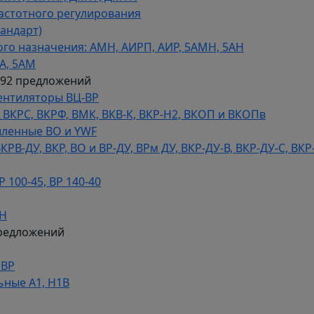
астотного регулирования
тандарт)
го назначения: АМН, АИРП, АИР, 5АМН, 5АН
А, 5АМ
592 предложений
ентиляторы ВЦ-ВР
КРС, ВКРФ, ВМК, ВКВ-К, ВКР-Н2, ВКОП и ВКОПв
ленные ВО и YWF
В-ДУ, ВКР, ВО и ВР-ДУ, ВРм ДУ, ВКР-ДУ-В, ВКР-ДУ-С, ВКР
100-45, ВР 140-40
ДН
редложений
НВР
ьные А1, Н1В