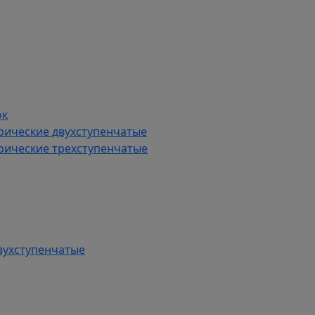
ок
рические двухступенчатые
рические трехступенчатые
вухступенчатые