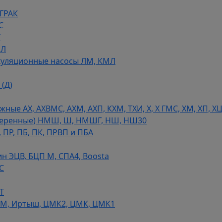
 ГРАК
С
У
МЛ
уляционные насосы ЛМ, КМЛ
(Д)
ые АХ, АХВМС, АХМ, АХП, КХМ, ТХИ, Х, Х ГМС, ХМ, ХП, Х
теренные) НМШ, Ш, НМШГ, НШ, НШ30
 ПР, ПБ, ПК, ПРВП и ПБА
н ЭЦВ, БЦП М, СПА4, Boosta
С
Т
СМ, Иртыш, ЦМК2, ЦМК, ЦМК1