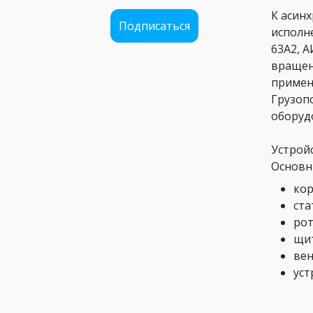
К асин
Подписаться
исполн
63А2, А
вращен
примен
Грузоп
оборуд
Устрой
Основн
кор
ста
рот
щит
вен
уст