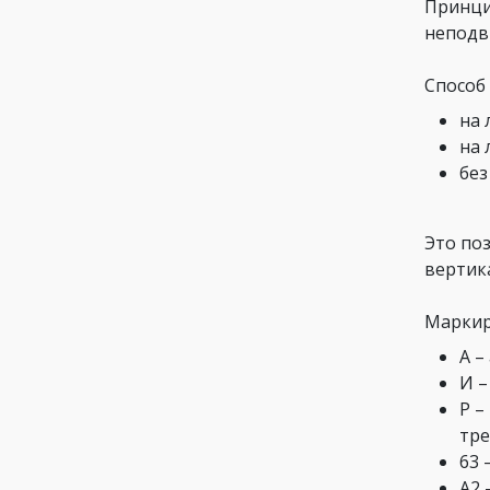
Принци
неподв
Способ
на 
на 
без
Это по
вертика
Маркир
А –
И –
Р –
тре
63 
А2 