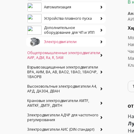
В 
Автоматизация
Ан
Устройства плавного пуска
АИ
Ха
Дополнительное
оборудование для ЧП и УПП
Мо
Электродвигатели
На
Ча
Общепромышленные электродвигатели
АИР, АДМ, Ra, R, 5AM
Ма
Кл
Взрывозащищенные электродвигатели
ВРА, АИМ, ВА, АВ, ВАO2, 1ВАО, 1ВАОЧР,
1ВАОРВ
Высоковольтные электродвигатели A4,
АРД, ДАЗ04, ДВАН
Крановые электродвигатели AMTF,
от
AMTKF, ДMTF, ДМТН
Электродвигатели АДЧР для частотного
На
регулирования
Лу
Электродвигатели АИС (DIN стандарт)
Ни