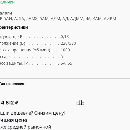
наличии
алоги
Р-5АИ, А, 5А, 5АМХ, 5АМ, АДМ, АД, АДММ, 4А, 4АМ, АИРМ
рактеристики
щность, кВт
.......................................
0,18
пряжение (В)
.......................................
220/380
стота вращения (об./мин)
.............................
1000
сса, кг
............................................
5
асс защиты, IP
......................................
54, 55
Тип крепления
 4 812 ₽
шли дешевле? Снизим цену!
чшая цена
же средней рыночной