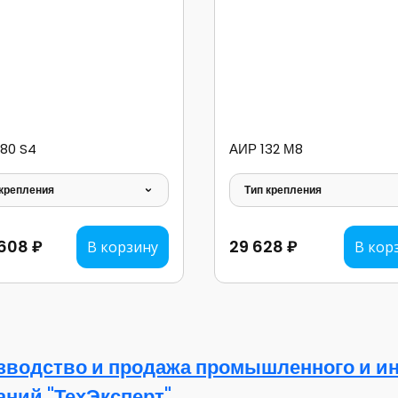
80 S4
АИР 132 М8
 крепления
Тип крепления
608 ₽
29 628 ₽
В корзину
В кор
зводство и продажа промышленного и ин
аний "ТехЭксперт"