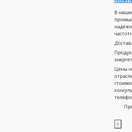
В наше
промыш
надежн
частот
Достав
Продук
энергет
Цены н
отрасл
стоимо
консул
телефо
Пре
↑