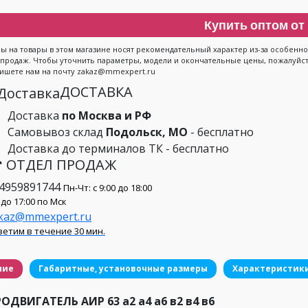
Купить оптом от 
ы на товары в этом магазине носят рекомендательный характер из-за особен
 продаж. Чтобы уточнить параметры, модели и окончательные цены, пожалуйста
ишете нам на почту zakaz@mmexpert.ru
ДОСТАВКА
Доставка
по Москва и РФ
Самовывоз склад
Подольск, МО
- бесплатно
Доставка до терминалов ТК - бесплатно
 ОТДЕЛ ПРОДАЖ
4959891744
Пн-Чт: с 9:00 до 18:00
 до 17:00 по Мск
kaz@mmexpert.ru
етим в течение 30 мин.
ние
Габаритные, установочные размеры
Характеристик
ОДВИГАТЕЛЬ АИР 63 а2 а4 а6 в2 в4 в6