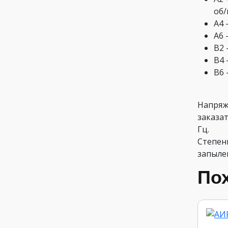
об/
А4 
А6 
В2 
В4 
В6 
Напряже
заказат
Гц.
Степен
запыле
По