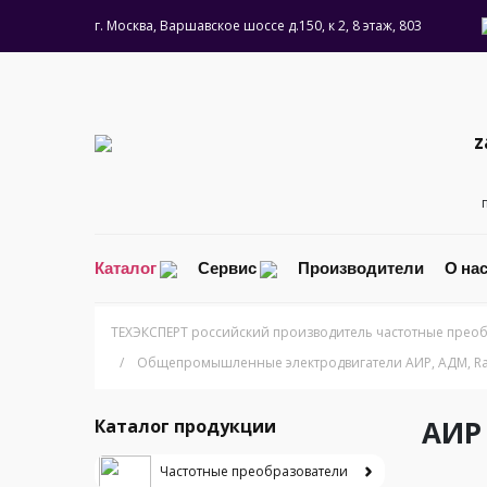
г. Москва, Варшавское шоссе д.150, к 2, 8 этаж, 803
z
Каталог
Сервис
Производители
О на
ТЕХЭКСПЕРТ российский производитель частотные преоб
/
Общепромышленные электродвигатели АИР, АДМ, Ra,
АИР
Каталог продукции
Частотные преобразователи