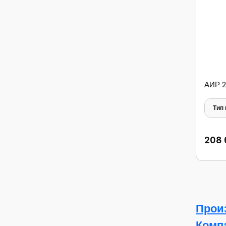
АИР 2
Тип
208 
Прои
Комп