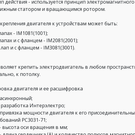
п действия - используется принцип электромагнитног
ижным статором и вращающимся ротором.
 крепления двигателя к устройствам может быть:
лапах - IМ1081(1001);
лапах и с фланцем - IМ2081(2001);
 лап и с фланцем - IМЗ081(3001).
зволяет крепить электродвигатель в любом пространс
льно, к потолку.
овка двигателя и ее расшифровка
 асинхронный;
 разработка Интерэлектро;
 привязка мощности двигателя к его присоединительны
бований РС3031-71;
– высота оси вращения в мм;
– длина сердечника (А) и количество полюсов магнитног