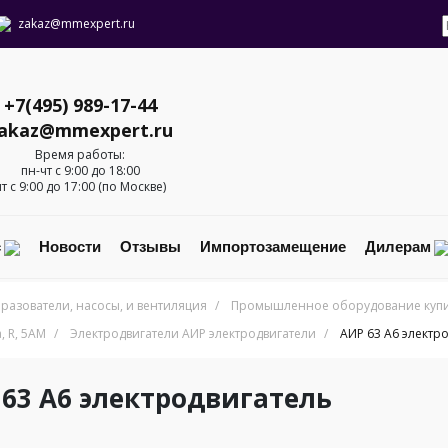
zakaz@mmexpert.ru
+7(495) 989-17-44
akaz@mmexpert.ru
Время работы:
пн-чт с 9:00 до 18:00
пт с 9:00 до 17:00 (по Москве)
с
Новости
Отзывы
Импортозамещение
Дилерам
разователи, насосы, и вентиляция
/
Промышленное оборудование купит
 R, 5AM
/
Электродвигатели АИР электродвигатели
/
АИР 63 А6 электр
 63 А6 электродвигатель