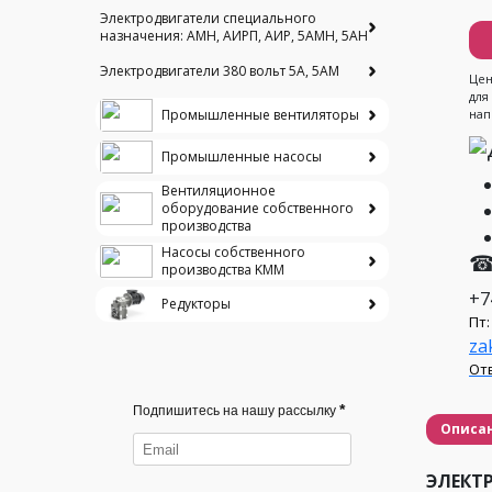
Электродвигатели специального
назначения: АМН, АИРП, АИР, 5АМН, 5АН
Электродвигатели 380 вольт 5А, 5АМ
Цен
для
Промышленные вентиляторы
нап
Промышленные насосы
Вентиляционное
оборудование собственного
производства
Насосы собственного
☎
производства KMM
+7
Редукторы
Пт:
za
Отв
*
Подпишитесь на нашу рассылку
Описа
ЭЛЕКТР