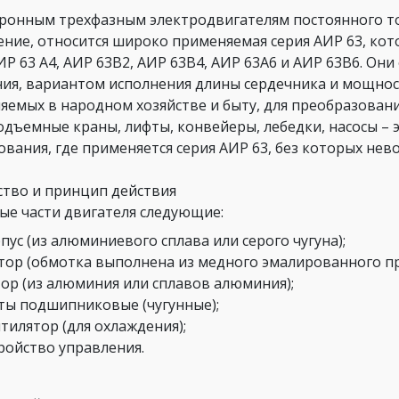
хронным трехфазным электродвигателям постоянного
ение, относится широко применяемая серия АИР 63, кот
ИР 63 А4, АИР 63В2, АИР 63В4, АИР 63А6 и АИР 63В6. Он
ия, вариантом исполнения длины сердечника и мощнос
яемых в народном хозяйстве и быту, для преобразовани
одъемные краны, лифты, конвейеры, лебедки, насосы – 
ования, где применяется серия АИР 63, без которых не
ство и принцип действия
ые части двигателя следующие:
пус (из алюминиевого сплава или серого чугуна);
тор (обмотка выполнена из медного эмалированного пр
ор (из алюминия или сплавов алюминия);
ы подшипниковые (чугунные);
тилятор (для охлаждения);
ройство управления.