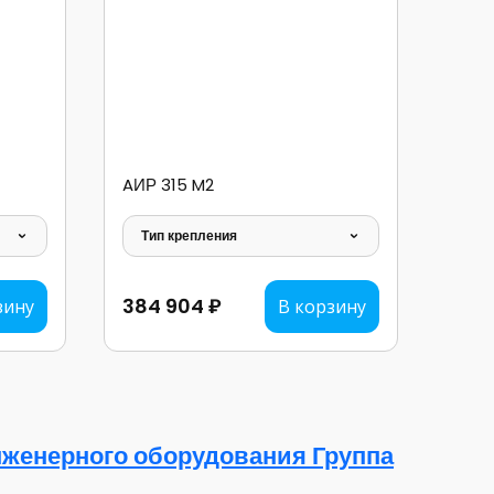
AИР 315 M2
Тип крепления
384 904 ₽
зину
В корзину
женерного оборудования Группа