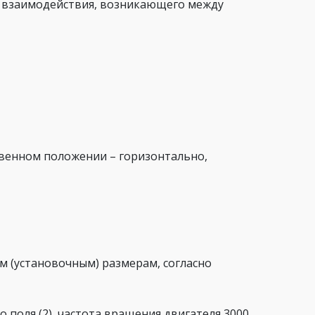
о взаимодействия, возникающего между
твенном положении – горизонтально,
м (установочным) размерам, согласно
о поля (2), частота вращения двигателя 3000