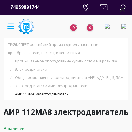
+74959891744
0
0
ТЕХЭКСПЕРТ российский производитель частотные
преобразователи, насосы, и вентиляция
/
Промышленное оборудование купить оптом и в розницу
/
Электродвигатели
/
Общепромышленные электродвигатели АИР, АДМ, Ra, R, 5AM
/
Электродвигатели АИР электродвигатели
/
АИР 112МА8 электродвигатель
АИР 112МА8 электродвигатель
В наличии