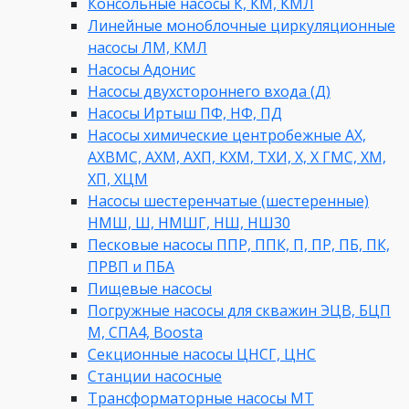
Консольные насосы К, КМ, КМЛ
Линейные моноблочные циркуляционные
насосы ЛМ, КМЛ
Насосы Адонис
Насосы двухстороннего входа (Д)
Насосы Иртыш ПФ, НФ, ПД
Насосы химические центробежные АХ,
АХВМС, АХМ, АХП, КХМ, ТХИ, Х, Х ГМС, ХМ,
ХП, ХЦМ
Насосы шестеренчатые (шестеренные)
НМШ, Ш, НМШГ, НШ, НШ30
Песковые насосы ППР, ППК, П, ПР, ПБ, ПК,
ПРВП и ПБА
Пищевые насосы
Погружные насосы для скважин ЭЦВ, БЦП
М, СПА4, Boosta
Секционные насосы ЦНСГ, ЦНС
Станции насосные
Трансформаторные насосы МТ