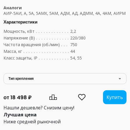
Аналоги
АИР-5АИ, А, 5А, 5АМХ, 5АМ, АДМ, АД, АДММ, 4А, 4АМ, АИРМ
Характеристики
Мощность, кВт
....................................
2,2
Напряжение (В)
...................................
220/380
Частота вращения (об./мин)
..........................
750
Масса, кг
........................................
44
Класс защиты, IP
..................................
54, 55
Тип крепления
от 18 498 ₽
Купить
Нашли дешевле? Снизим цену!
Лучшая цена
Ниже средней рыночной