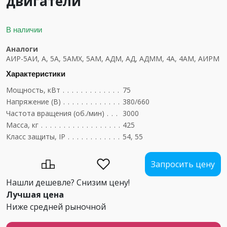
двигатели
В наличии
Аналоги
АИР-5АИ, А, 5А, 5АМХ, 5АМ, АДМ, АД, АДММ, 4А, 4АМ, АИРМ
Характеристики
Мощность, кВт
....................................
75
Напряжение (В)
...................................
380/660
Частота вращения (об./мин)
..........................
3000
Масса, кг
........................................
425
Класс защиты, IP
..................................
54, 55
Запросить цену
Нашли дешевле? Снизим цену!
Лучшая цена
Ниже средней рыночной