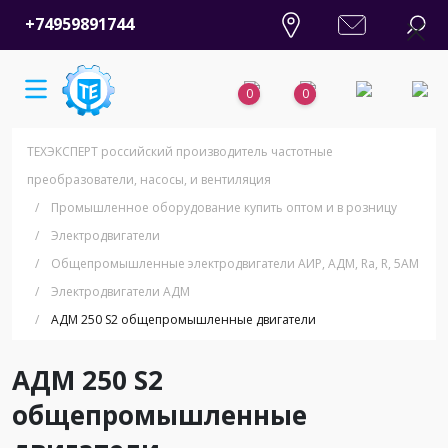
+74959891744
0
0
ТЕХЭКСПЕРТ российский производитель частотные
преобразователи, насосы, и вентиляция
/
Промышленное оборудование купить оптом и в розницу
/
Электродвигатели
/
Общепромышленные электродвигатели АИР, АДМ, Ra, R, 5AM
/
Электродвигатели АДМ
/
АДМ 250 S2 общепромышленные двигатели
АДМ 250 S2
общепромышленные