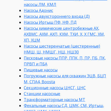
насосы ЛМ, КМЛ
Насосы Адонис
Насосы двухстороннего входа (Д)
Насосы Иртыш ПФ, НФ, ПД
Насосы химические центробежные АХ,
АХВМС, АХМ, АХП, КХМ, ТХИ, Х, Х ГМС, ХМ,
ХП, ХЦМ
Насосы шестеренчатые (шестеренные)
НМШ, Ш, НМШГ, НШ, НШ30
Песковые насосы ППР, ППК, П, ПР, ПБ, ПК,
ПРВП и ПБА
Пищевые насосы
Погружные насосы для скважин ЭЦВ, БЦП
М, СПА4, Boosta
Секционные насосы ЦНСГ, ЦНС
Станции насосные
Трансформаторные насосы МТ
Фекальные насосы СД, ЦМК, СМ, Иртыш,