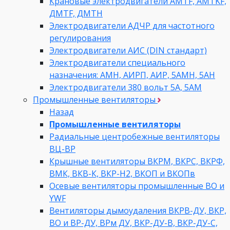
Крановые электродвигатели AMTF, AMTKF,
ДMTF, ДМТН
Электродвигатели АДЧР для частотного
регулирования
Электродвигатели АИС (DIN стандарт)
Электродвигатели специального
назначения: АМН, АИРП, АИР, 5АМН, 5АН
Электродвигатели 380 вольт 5А, 5АМ
Промышленные вентиляторы
Назад
Промышленные вентиляторы
Радиальные центробежные вентиляторы
ВЦ-ВР
Крышные вентиляторы ВКРМ, ВКРС, ВКРФ,
ВМК, ВКВ-К, ВКР-Н2, ВКОП и ВКОПв
Осевые вентиляторы промышленные ВО и
YWF
Вентиляторы дымоудаления ВКРВ-ДУ, ВКР,
ВО и ВР-ДУ, ВРм ДУ, ВКР-ДУ-В, ВКР-ДУ-С,