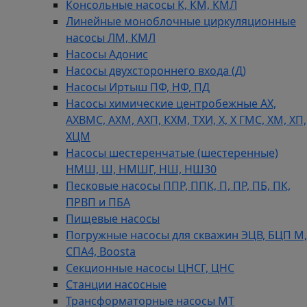
Консольные насосы К, КМ, КМЛ
Линейные моноблочные циркуляционные
насосы ЛМ, КМЛ
Насосы Адонис
Насосы двухстороннего входа (Д)
Насосы Иртыш ПФ, НФ, ПД
Насосы химические центробежные АХ,
АХВМС, АХМ, АХП, КХМ, ТХИ, Х, Х ГМС, ХМ, ХП,
ХЦМ
Насосы шестеренчатые (шестеренные)
НМШ, Ш, НМШГ, НШ, НШ30
Песковые насосы ППР, ППК, П, ПР, ПБ, ПК,
ПРВП и ПБА
Пищевые насосы
Погружные насосы для скважин ЭЦВ, БЦП М,
СПА4, Boosta
Секционные насосы ЦНСГ, ЦНС
Станции насосные
Трансформаторные насосы МТ