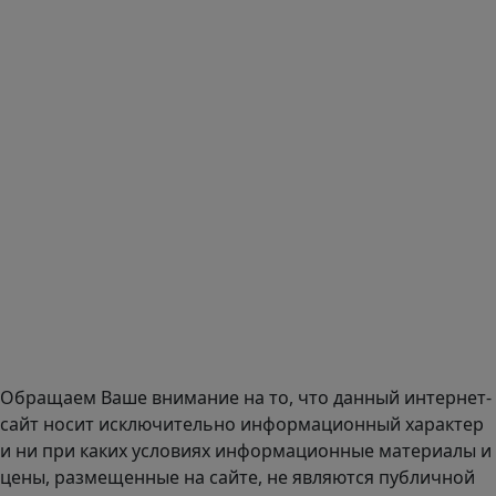
использованием российского сервиса авторизации
(использовать почту на Yandex.ru или Mail.ru).
:
Тел.: +7 495 989 1744
E-mail:
zakaz@mmexpert.ru
Адрес офиса в Москве: Варшавское шоссе дом 150к2, БЦ
Селектика, 8 этаж, офис 803.
Адрес офиса в Санкт-Петербурге: улица Савушкина дом
134к1.
Доставка оборудования по всей России.
График работы (часовой пояс Москва)
пн-чт с 9:00 до 18:00; пт до 17:00.
Обращаем Ваше внимание на то, что данный интернет-
сайт носит исключительно информационный характер
и ни при каких условиях информационные материалы и
цены, размещенные на сайте, не являются публичной