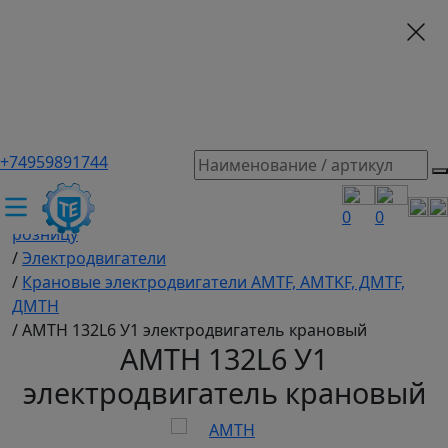
+74959891744
ТЕХЭКСПЕРТ российский производитель частотные
преобразователи, насосы, и вентиляция
/
Промышленное оборудование купить оптом и в
0
0
розницу
/
Электродвигатели
/
Крановые электродвигатели AMTF, AMTKF, ДMTF,
ДМТН
/
AMTH 132L6 У1 электродвигатель крановый
AMTH 132L6 У1
электродвигатель крановый