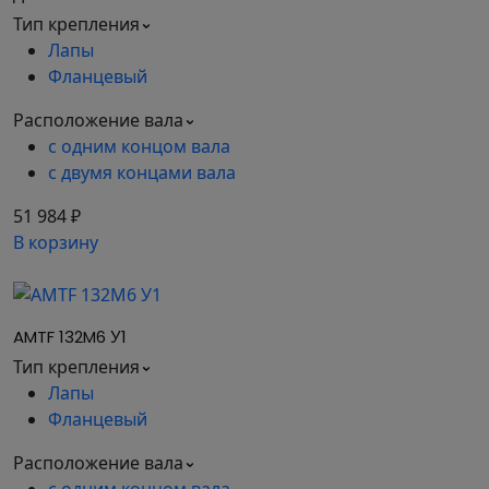
2
M
, H
M
, H
J
, кгм
H
M
max
M
P
Тип крепления
71,1
170,4
0,086
Лапы
Фланцевый
Конструктивное исполнение по способу
Расположение вала
монтажа:
с одним концом вала
IM 1001 - на лапах с одним концом вала;
с двумя концами вала
IM 1002 - на лапах с двумя концами вала;
IM 2001 - фланцевый с одним концом вала;
51 984 ₽
IM 2002 - фланцевый с двумя концами вала.
В корзину
Степень защиты:
корпуса IP 44;
AMTF 132M6 У1
коробки выводов IP 54;
Тип крепления
вентилятора IP 10.
Лапы
Структура условного обозначения
Фланцевый
двигателей АМТ:
Расположение вала