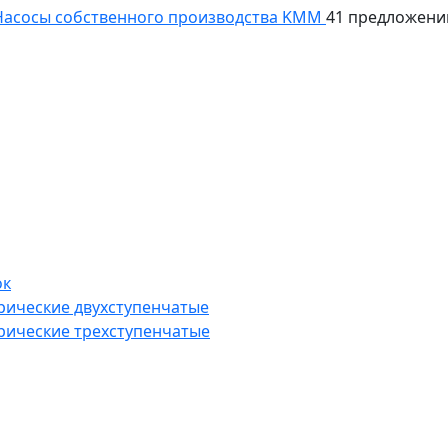
асосы собственного производства KMM
41 предложени
ок
рические двухступенчатые
рические трехступенчатые