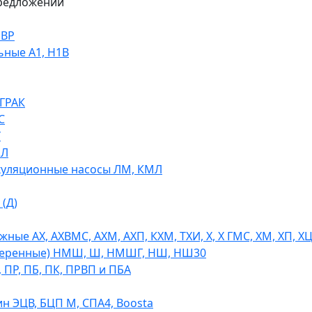
редложений
НВР
ьные А1, Н1В
 ГРАК
С
У
МЛ
уляционные насосы ЛМ, КМЛ
(Д)
ые АХ, АХВМС, АХМ, АХП, КХМ, ТХИ, Х, Х ГМС, ХМ, ХП, Х
теренные) НМШ, Ш, НМШГ, НШ, НШ30
 ПР, ПБ, ПК, ПРВП и ПБА
н ЭЦВ, БЦП М, СПА4, Boosta