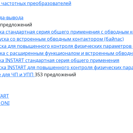
 частотных преобразователей
да-вывода
 предложений
уска стандартная серия общего применения с обводным 
пуска со встроенным обводным контактором (байпас)
пуска для повышенного контроля физических параметров 
уска с расширенным функционалом и встроенным обводн
уска INSTART стандартная серия общего применения
пуска INSTART для повышенного контроля физических пар
 для ЧП и УПП
353 предложений
TART
 ONI