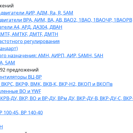
жений
игатели АИР, АДМ, Ra, R, 5AM
гатели ВРА, АИМ, ВА, АВ, ВАO2, 1ВАО, 1ВАОЧР, 1ВАОРВ
тели A4, АРД, ДАЗ04, ДВАН
AMTF, AMTKF, ДMTF, ДМТН
астотного регулирования
тандарт)
го назначения: АМН, АИРП, АИР, 5АМН, 5АН
А, 5АМ
592 предложений
ентиляторы ВЦ-ВР
КРС, ВКРФ, ВМК, ВКВ-К, ВКР-Н2, ВКОП и ВКОПв
ленные ВО и YWF
В-ДУ, ВКР, ВО и ВР-ДУ, ВРм ДУ, ВКР-ДУ-В, ВКР-ДУ-С, ВКР
100-45, ВР 140-40
ДН