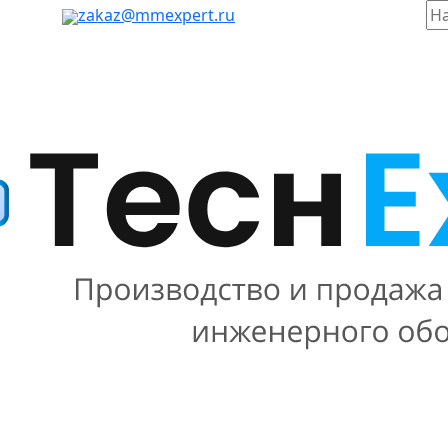
таж, 803
zakaz@mmexpert.ru