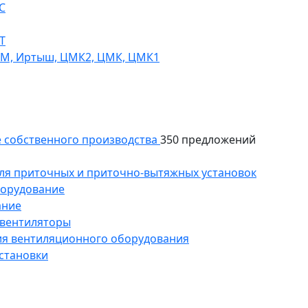
С
Т
СМ, Иртыш, ЦМК2, ЦМК, ЦМК1
 собственного производства
350 предложений
ля приточных и приточно-вытяжных установок
борудование
ание
 вентиляторы
ия вентиляционного оборудования
становки