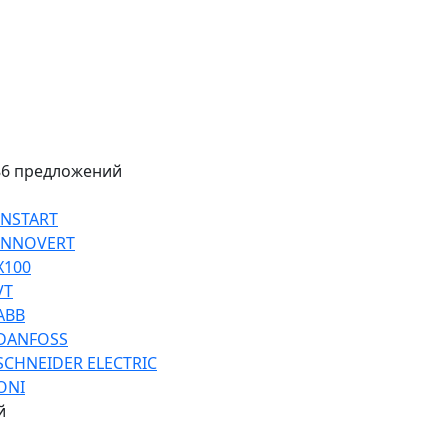
86 предложений
INSTART
 INNOVERT
Х100
VT
ABB
 DANFOSS
SCHNEIDER ELECTRIC
ONI
й