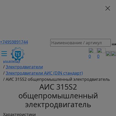
+74959891744
ТЕХЭКСПЕРТ российский производитель частотные
преобразователи, насосы, и вентиляция
/
Промышленное оборудование купить оптом и в
0
0
розницу
/
Электродвигатели
/
Электродвигатели АИС (DIN стандарт)
/
АИС 315S2 общепромышленный электродвигатель
АИС 315S2
общепромышленный
электродвигатель
Характеристики