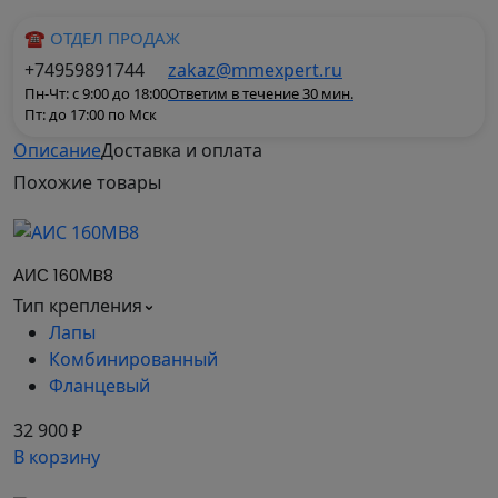
☎ ОТДЕЛ ПРОДАЖ
+74959891744
zakaz@mmexpert.ru
Пн-Чт: с 9:00 до 18:00
Ответим в течение 30 мин.
Пт: до 17:00 по Мск
Описание
Доставка и оплата
Электродвигатель общепромышленного
Похожие
товары
назначения предназначен для работы в режиме
S1 от сети переменного тока 50Гц, напряжением
380V (220, 660V). Стандартная степень защиты –
АИС 160МB8
IP54 (IP55), климатическое исполнение и
Тип крепления
категория размещения – У3 (У2, У1)
Лапы
Комбинированный
Фланцевый
32 900 ₽
В корзину