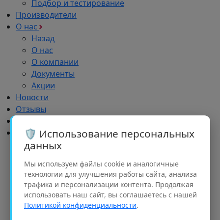
Подбор и тестирование
Производители
О нас
Назад
О нас
О компании
Документы
Акции
Новости
Отзывы
Импортозамещение
🛡️ Использование персональных
Дилерам
данных
Назад
Дилерам
Мы используем файлы cookie и аналогичные
Обучение
технологии для улучшения работы сайта, анализа
Реклама
трафика и персонализации контента. Продолжая
Партнерский портфель
использовать наш сайт, вы соглашаетесь с нашей
Рализация проектов
Политикой конфиденциальности
.
Семинары