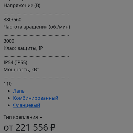
Напряжение (В)
.......................................................
380/660
Частота вращения (об./мин)
.......................................................
3000
Класс защиты, IP
.......................................................
IP54 (IP55)
Мощность, кВт
.......................................................
110
Лапы
Комбинированный
Фланцевый
Тип крепления
от 221 556 ₽