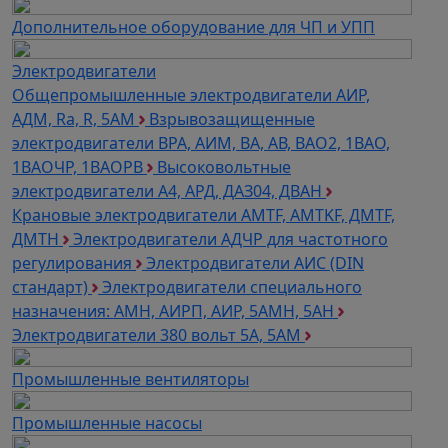
Дополнительное оборудование для ЧП и УПП
Электродвигатели
Общепромышленные электродвигатели АИР,
АДМ, Ra, R, 5AM
Взрывозащищенные
электродвигатели ВРА, АИМ, ВА, АВ, ВАO2, 1ВАО,
1ВАОЧР, 1ВАОРВ
Высоковольтные
электродвигатели A4, АРД, ДАЗ04, ДВАН
Крановые электродвигатели AMTF, AMTKF, ДMTF,
ДМТН
Электродвигатели АДЧР для частотного
регулирования
Электродвигатели АИС (DIN
стандарт)
Электродвигатели специального
назначения: АМН, АИРП, АИР, 5АМН, 5АН
Электродвигатели 380 вольт 5А, 5АМ
Промышленные вентиляторы
Промышленные насосы