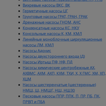
Вихревые насосы ВКС, ВК
Герметичные насосы ЦГ
Грунтовые насосы ГРАТ, ГРАН, ГРАК
Дренажные насосы ГНОМ, АНС
Конденсатные насосы КС, НКУ
Консольные насосы К, КМ, КМЛ
Линейные моноблочные циркуляционные
насосы ЛМ, КМЛ
Насосы Адонис
Насосы двухстороннего входа (Д)
Насосы Иртыш ПФ, НФ, ПД
Насосы химические центробежные АХ,
АХВМС, АХМ, АХП, КХМ, ТХИ, Х, Х ГМС, ХМ, ХП,
ХЦМ
Насосы шестеренчатые (шестеренные)
НМШ, Ш, НМШГ, НШ, НШ30
Песковые насосы ППР, ППК, П, ПР, ПБ, ПК,
ПРВП и ПБА