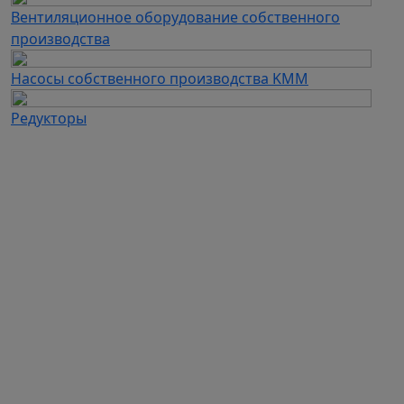
Вентиляционное оборудование собственного
производства
Насосы собственного производства KMM
Редукторы
Каталог продукции
Частотные преобразователи
Автоматизация
Устройства плавного пуска
Дополнительное оборудование для ЧП и УПП
Электродвигатели
Промышленные вентиляторы
Промышленные насосы