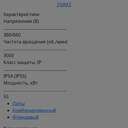
Характеристики
Напряжение (В)
.......................................................
380/660
Частота вращения (об./мин)
.......................................................
3000
Класс защиты, IP
.......................................................
IP54 (IP55)
Мощность, кВт
.......................................................
55
Лапы
Комбинированный
Фланцевый