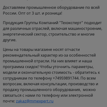
Доставляем промышленное оборудование по всей
России. Опт от 3 шт. и розница!
Продукция Группы Компаний "Техэксперт" подходит
для различных отраслей, включая машиностроение,
*Некоторые размеры (не регламентированные
энергетический сектор, строительство и многие
стандартом DIN) могут отличаться, уточняйте у
другие.
наших консультантов.
Габаритно-
Цены на товары магазине носят отчасти
присоединительные размеры*
рекомендательный характер из-за особенностей
асинхронного
промышленной отрасли. На них влияет и наша
программа скидок! Чтобы уточнить параметры,
электродвигателя АИС250M2
модели и окончательную стоимость - обратитесь к
IM2081(B35) лапы+фланец
сотрудникам по телефону +74959891744. По всем
вопросам, включая консультации, производство и
продажу промышленного оборудования, можно
связаться с нами по телефону или электронной
почте:
zakaz@mmexpert.ru