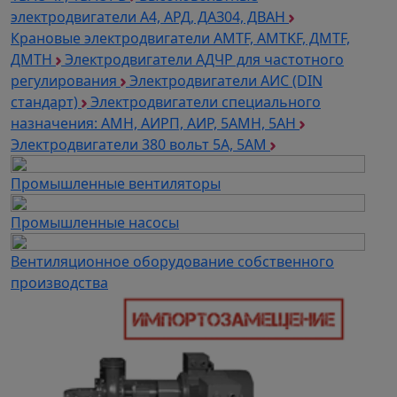
электродвигатели A4, АРД, ДАЗ04, ДВАН
Крановые электродвигатели AMTF, AMTKF, ДMTF,
ДМТН
Электродвигатели АДЧР для частотного
регулирования
Электродвигатели АИС (DIN
стандарт)
Электродвигатели специального
назначения: АМН, АИРП, АИР, 5АМН, 5АН
Электродвигатели 380 вольт 5А, 5АМ
Промышленные вентиляторы
Промышленные насосы
Вентиляционное оборудование собственного
производства