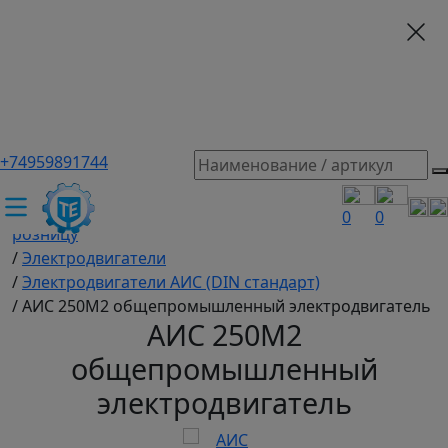
+74959891744
ТЕХЭКСПЕРТ российский производитель частотные
преобразователи, насосы, и вентиляция
/
Промышленное оборудование купить оптом и в
0
0
розницу
/
Электродвигатели
/
Электродвигатели АИС (DIN стандарт)
/
АИС 250М2 общепромышленный электродвигатель
АИС 250М2
общепромышленный
электродвигатель