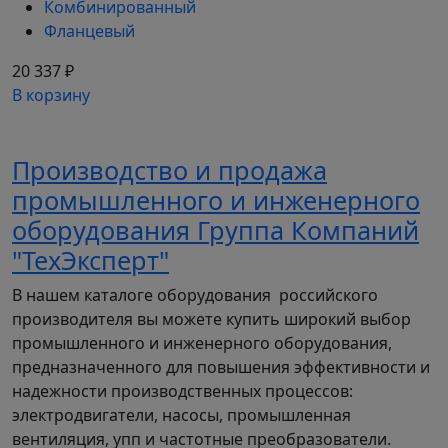
соответствие стандартам DIN, ISO. После ряда
Комбинированный
испытаний они утверждены отделом
Фланцевый
Технического контроля и поставляются
20 337 ₽
клиентам. Надежность электродвигателей
В корзину
подтверждается гарантийным сроком
эксплуатации 2 года. Отлично подходят для
замены двигателей других серий, одинаковых по
Производство и продажа
мощности и габаритно-присоединительным
промышленного и инженерного
размерам.
оборудования Группа Компаний
Габаритно-
"ТехЭксперт"
присоединительные размеры*
В нашем каталоге оборудования российского
асинхронного
производителя вы можете купить широкий выбор
электродвигателя АИС250M2
промышленного и инженерного оборудования,
IM1081(B3) лапы
предназначенного для повышения эффективности и
надежности производственных процессов:
электродвигатели, насосы, промышленная
вентиляция, упп и частотные преобразователи.