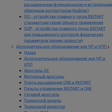
расширенным функционалом и встроенным
обводным контактором (байпас)
SSI – устройства плавного пуска INSTART
стандартная серия общего применения
SSIP - устройства плавного пуска INSTART
для повышенного контроля физических
параметров (кроме скорости)
Дополнительное оборудование для ЧП и УПП
Назад
Дополнительное оборудование для ЧП и
УПП
Дроссель DC
Моторный дроссель
Платы расширения ONI и INSTART
Пульты управления INSTART и ONI
Сетевой дроссель
Тормозной модуль
Тормозной резистор