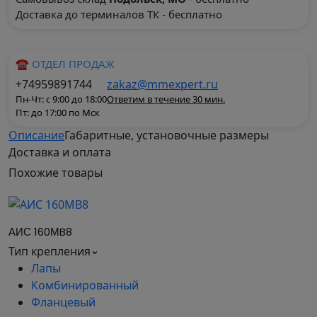
Доставка до терминалов ТК - бесплатно
☎ ОТДЕЛ ПРОДАЖ
+74959891744
zakaz@mmexpert.ru
Пн-Чт: с 9:00 до 18:00
Ответим в течение 30 мин.
Пт: до 17:00 по Мск
Описание
Габаритные, установочные размеры
Доставка и оплата
АИС250M2 - IM1081(B3) лапы
Похожие
товары
двигатель асинхронный
трехфазный европейского
стандарта DIN CENELEK (IEC
АИС 160МB8
Тип крепления
60034) 55 кВт 2970 об/мин
Лапы
Трехфазный асинхронный двигатель общего
Комбинированный
назначения, произведен по стандарту DIN EN
Фланцевый
50347 - широко применяется во многих отраслях