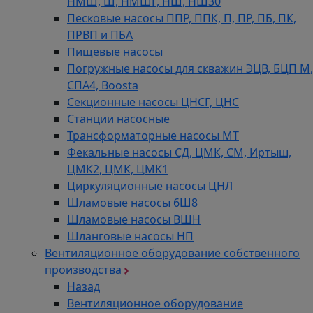
НМШ, Ш, НМШГ, НШ, НШ30
Песковые насосы ППР, ППК, П, ПР, ПБ, ПК,
ПРВП и ПБА
Пищевые насосы
Погружные насосы для скважин ЭЦВ, БЦП М,
СПА4, Boosta
Секционные насосы ЦНСГ, ЦНС
Станции насосные
Трансформаторные насосы МТ
Фекальные насосы СД, ЦМК, СМ, Иртыш,
ЦМК2, ЦМК, ЦМК1
Циркуляционные насосы ЦНЛ
Шламовые насосы 6Ш8
Шламовые насосы ВШН
Шланговые насосы НП
Вентиляционное оборудование собственного
производства
Назад
Вентиляционное оборудование