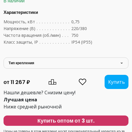
В наличии
Характеристики
Мощность, кВт
....................................
0,75
Напряжение (В)
...................................
220/380
Частота вращения (об./мин)
..........................
750
Класс защиты, IP
..................................
IP54 (IP55)
Тип крепления
от 11 267 ₽
Купить
Нашли дешевле? Снизим цену!
Лучшая цена
Ниже средней рыночной
Купить оптом от 3 шт.
Цены на товары в этом магазине носят рекомендательный характер из-за