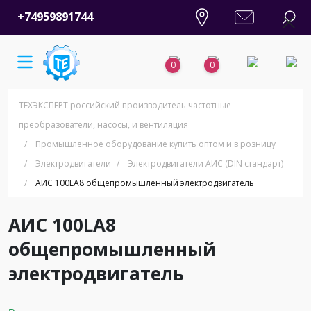
+74959891744
0
0
ТЕХЭКСПЕРТ российский производитель частотные
преобразователи, насосы, и вентиляция
/
Промышленное оборудование купить оптом и в розницу
/
Электродвигатели
/
Электродвигатели АИС (DIN стандарт)
/
АИС 100LA8 общепромышленный электродвигатель
АИС 100LA8
общепромышленный
электродвигатель