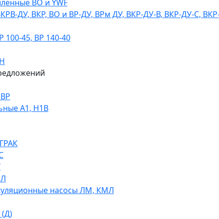
ленные ВО и YWF
В-ДУ, ВКР, ВО и ВР-ДУ, ВРм ДУ, ВКР-ДУ-В, ВКР-ДУ-С, ВКР
100-45, ВР 140-40
ДН
редложений
НВР
ьные А1, Н1В
 ГРАК
С
У
МЛ
уляционные насосы ЛМ, КМЛ
(Д)