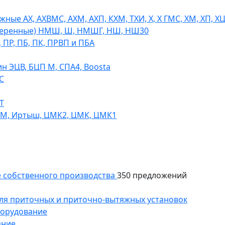
ые АХ, АХВМС, АХМ, АХП, КХМ, ТХИ, Х, Х ГМС, ХМ, ХП, Х
теренные) НМШ, Ш, НМШГ, НШ, НШ30
 ПР, ПБ, ПК, ПРВП и ПБА
н ЭЦВ, БЦП М, СПА4, Boosta
С
Т
СМ, Иртыш, ЦМК2, ЦМК, ЦМК1
 собственного производства
350 предложений
ля приточных и приточно-вытяжных установок
борудование
ание