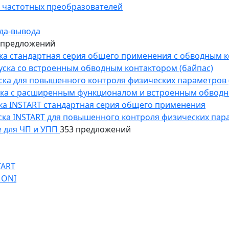
 частотных преобразователей
да-вывода
 предложений
уска стандартная серия общего применения с обводным 
пуска со встроенным обводным контактором (байпас)
пуска для повышенного контроля физических параметров 
уска с расширенным функционалом и встроенным обводн
уска INSTART стандартная серия общего применения
пуска INSTART для повышенного контроля физических пар
 для ЧП и УПП
353 предложений
TART
 ONI