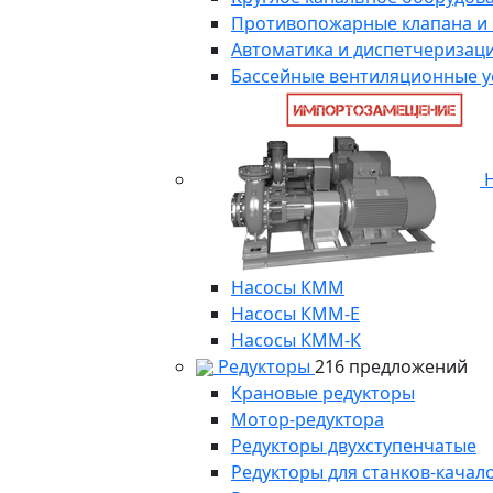
Противопожарные клапана и
Автоматика и диспетчеризац
Бассейные вентиляционные у
Н
Насосы КММ
Насосы КММ-Е
Насосы КММ-К
Редукторы
216 предложений
Крановые редукторы
Мотор-редуктора
Редукторы двухступенчатые
Редукторы для станков-качал