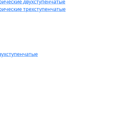
рические двухступенчатые
рические трехступенчатые
вухступенчатые