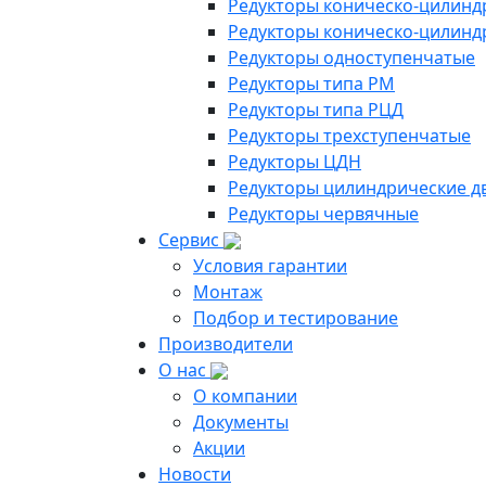
Редукторы коническо-цилинд
Редукторы коническо-цилинд
Редукторы одноступенчатые
Редукторы типа РМ
Редукторы типа РЦД
Редукторы трехступенчатые
Редукторы ЦДН
Редукторы цилиндрические д
Редукторы червячные
Сервис
Условия гарантии
Монтаж
Подбор и тестирование
Производители
О нас
О компании
Документы
Акции
Новости