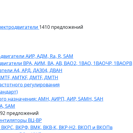
ектродвигатели
1410 предложений
игатели АИР, АДМ, Ra, R, 5AM
гатели ВРА, АИМ, ВА, АВ, ВАO2, 1ВАО, 1ВАОЧР, 1ВАОРВ
тели A4, АРД, ДАЗ04, ДВАН
AMTF, AMTKF, ДMTF, ДМТН
астотного регулирования
тандарт)
го назначения: АМН, АИРП, АИР, 5АМН, 5АН
А, 5АМ
592 предложений
ентиляторы ВЦ-ВР
КРС, ВКРФ, ВМК, ВКВ-К, ВКР-Н2, ВКОП и ВКОПв