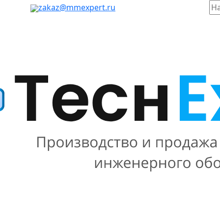
таж, 803
zakaz@mmexpert.ru