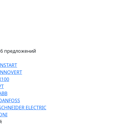
86 предложений
INSTART
 INNOVERT
Х100
VT
ABB
 DANFOSS
SCHNEIDER ELECTRIC
ONI
й