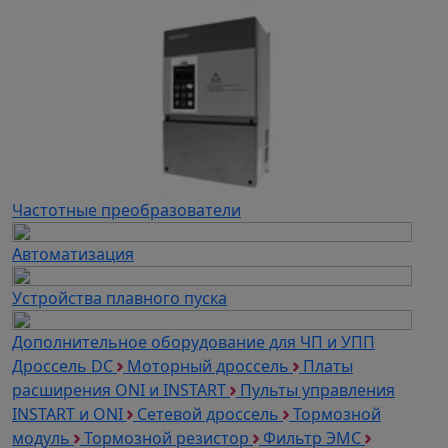
Частотные преобразователи
Автоматизация
Устройства плавного пуска
Дополнительное оборудование для ЧП и УПП
Дроссель DC
Моторный дроссель
Платы
расширения ONI и INSTART
Пульты управления
INSTART и ONI
Сетевой дроссель
Тормозной
модуль
Тормозной резистор
Фильтр ЭМС