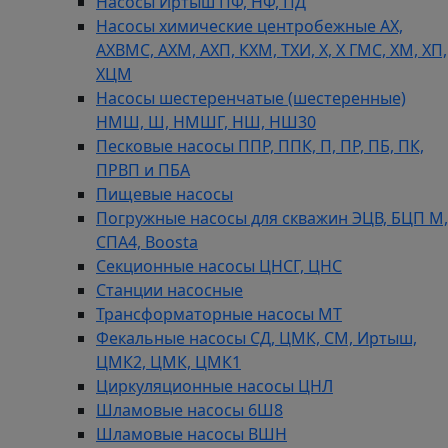
Насосы Иртыш ПФ, НФ, ПД
Насосы химические центробежные АХ,
АХВМС, АХМ, АХП, КХМ, ТХИ, Х, Х ГМС, ХМ, ХП,
ХЦМ
Насосы шестеренчатые (шестеренные)
НМШ, Ш, НМШГ, НШ, НШ30
Песковые насосы ППР, ППК, П, ПР, ПБ, ПК,
ПРВП и ПБА
Пищевые насосы
Погружные насосы для скважин ЭЦВ, БЦП М,
СПА4, Boosta
Секционные насосы ЦНСГ, ЦНС
Станции насосные
Трансформаторные насосы МТ
Фекальные насосы СД, ЦМК, СМ, Иртыш,
ЦМК2, ЦМК, ЦМК1
Циркуляционные насосы ЦНЛ
Шламовые насосы 6Ш8
Шламовые насосы ВШН