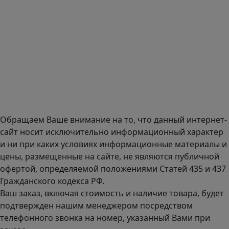
E-mail:
zakaz@mmexpert.ru
Адрес офиса в Москве: Варшавское шоссе дом 150к2, БЦ
Селектика, 8 этаж, офис 803.
Адрес офиса в Санкт-Петербурге: улица Савушкина дом
134к1.
Доставка оборудования по всей России.
График работы (часовой пояс Москва)
пн-чт с 9:00 до 18:00; пт до 17:00.
Обращаем Ваше внимание на то, что данный интернет-
сайт носит исключительно информационный характер
и ни при каких условиях информационные материалы и
цены, размещенные на сайте, не являются публичной
офертой, определяемой положениями Статей 435 и 437
Гражданского кодекса РФ.
Ваш заказ, включая стоимость и наличие товара, будет
подтвержден нашим менеджером посредством
телефонного звонка на номер, указанный Вами при