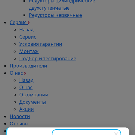
Редукторы цилиндрические
двухступенчатые
Редукторы червячные
Сервис
Назад
Сервис
Условия гарантии
Монтаж
Подбор и тестирование
Производители
О нас
Назад
О нас
О компании
Документы
Акции
Новости
Отзывы
Импортозамещение