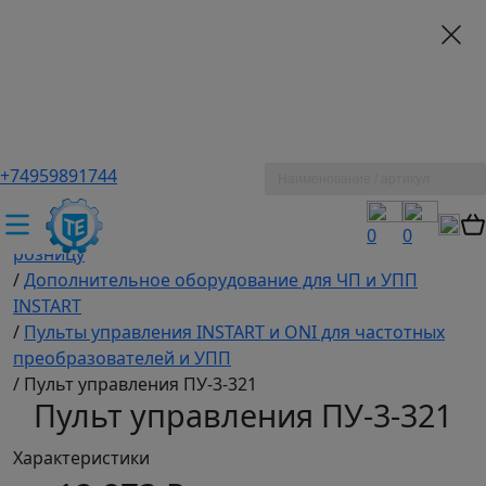
+74959891744
ТЕХЭКСПЕРТ российский производитель частотные
преобразователи, насосы, и вентиляция
/
Промышленное оборудование купить оптом и в
0
0
розницу
/
Дополнительное оборудование для ЧП и УПП
INSTART
/
Пульты управления INSTART и ONI для частотных
преобразователей и УПП
/
Пульт управления ПУ-3-321
Пульт управления ПУ-3-321
Характеристики