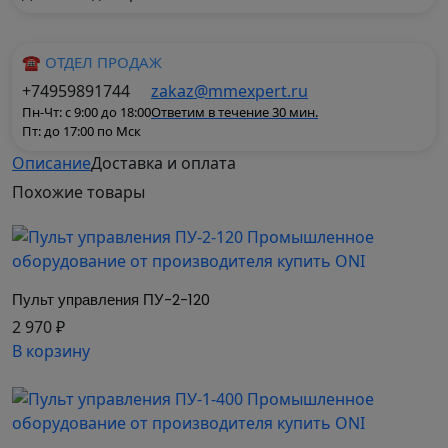
☎ ОТДЕЛ ПРОДАЖ
+74959891744
zakaz@mmexpert.ru
Пн-Чт: с 9:00 до 18:00
Ответим в течение 30 мин.
Пт: до 17:00 по Мск
Описание
Доставка и оплата
Пульт управления (ПУ) – предназначен для
Похожие
товары
коммутации электрических цепей управления
переменного тока напряжением до 220 В
частоты 50 и 60 Гц и постоянного тока
напряжением до 50 В, для дистанционной подачи
Пульт управления ПУ-2-120
сигналов управления. Применяется для
2 970 ₽
дистанционного управления различными
В корзину
механизмами и электрическими машинами.
Пульт управления состоит из лицевой панели и
задней крышки. На лицевой панели размещены
световая индикация/индикатор и элементы