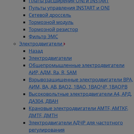
Платы расширения ONI и INSTART
Пульты управления INSTART и ONI
Сетевой дроссель
Тормозной модуль
Тормозной резистор
Фильтр ЭМС
Электродвигатели
Назад
Электродвигатели
Общепромышленные электродвигатели
АИР, АДМ, Ra, R, 5AM
Взрывозащищенные электродвигатели ВРА,
АИМ, ВА, АВ, ВАO2, 1ВАО, 1ВАОЧР, 1ВАОРВ
Высоковольтные электродвигатели A4, АРД,
ДАЗ04, ДВАН
Крановые электродвигатели AMTF, AMTKF,
ДMTF, ДМТН
Электродвигатели АДЧР для частотного
регулирования