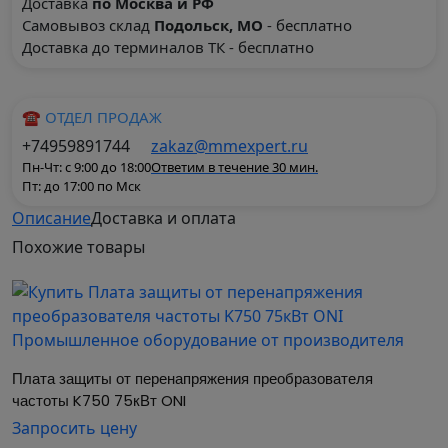
Доставка
по Москва и РФ
Самовывоз склад
Подольск, МО
- бесплатно
Доставка до терминалов ТК - бесплатно
☎ ОТДЕЛ ПРОДАЖ
+74959891744
zakaz@mmexpert.ru
Пн-Чт: с 9:00 до 18:00
Ответим в течение 30 мин.
Пт: до 17:00 по Мск
Описание
Доставка и оплата
Выпрямитель
Похожие
товары
преобразователя частоты K750
400кВт ONI
Модуль для преобразования переменного
напряжения в постоянное для последующей
Плата защиты от перенапряжения преобразователя 
передачи в ЗПТ. Привязан к номиналу ПЧ K750.
частоты K750 75кВт ONI
Сертификаты
Запросить цену