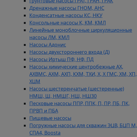
Грунтовые насосы ГРАТ, ГРАН, ГРАК
Дренажные насосы ГНОМ, АНС
Конденсатные насосы КС, НКУ
Консольные насосы К, КМ, КМЛ
Линейные моноблочные циркуляционные
насосы ЛМ, КМЛ
Насосы Адонис
Насосы двухстороннего входа (Д)
Насосы Иртыш ПФ, НФ, ПД
Насосы химические центробежные АХ,
АХВМС, АХМ, АХП, КХМ, ТХИ, Х, Х ГМС, ХМ, ХП,
ХЦМ
Насосы шестеренчатые (шестеренные)
НМШ, Ш, НМШГ, НШ, НШ30
Песковые насосы ППР, ППК, П, ПР, ПБ, ПК,
ПРВП и ПБА
Пищевые насосы
Погружные насосы для скважин ЭЦВ, БЦП М,
СПА4, Boosta