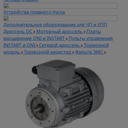
Устройства плавного пуска
Дополнительное оборудование для ЧП и УПП
Дроссель DC
Моторный дроссель
Платы
расширения ONI и INSTART
Пульты управления
INSTART и ONI
Сетевой дроссель
Тормозной
модуль
Тормозной резистор
Фильтр ЭМС