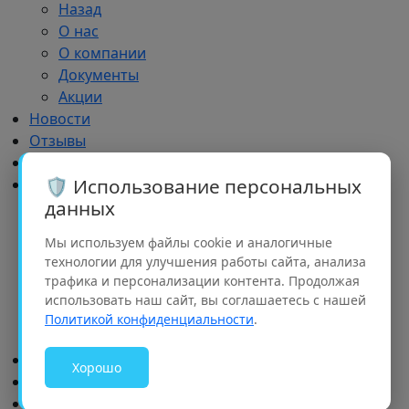
Назад
О нас
О компании
Документы
Акции
Новости
Отзывы
Импортозамещение
🛡️ Использование персональных
Дилерам
данных
Назад
Дилерам
Мы используем файлы cookie и аналогичные
Обучение
технологии для улучшения работы сайта, анализа
Реклама
трафика и персонализации контента. Продолжая
Партнерский портфель
использовать наш сайт, вы соглашаетесь с нашей
Рализация проектов
Политикой конфиденциальности
.
Семинары
Доставка и оплата
Хорошо
Контакты
Добрые дела