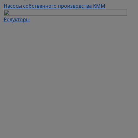
Насосы собственного производства KMM
Редукторы
Каталог продукции
Частотные преобразователи
Автоматизация
Устройства плавного пуска
Дополнительное оборудование для ЧП и УПП
Электродвигатели
Промышленные вентиляторы
Промышленные насосы
Вентиляционное оборудование собственного
производства
Насосы собственного производства KMM
Редукторы