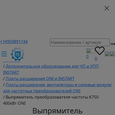
+74959891744
ТЕХЭКСПЕРТ российский производитель частотные
преобразователи, насосы, и вентиляция
/
Промышленное оборудование купить оптом и в
0
0
розницу
/
Дополнительное оборудование для ЧП и УПП
INSTART
/
Платы расширения ONI и INSTART
/
Платы расширения, вентиляторы и силовые модули
для частотных преобразователей ONI
/
Выпрямитель преобразователя частоты K750
400кВт ONI
Выпрямитель