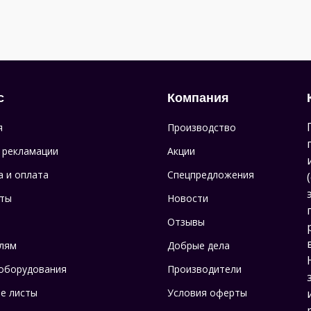
с
Компания
я
Производство
 рекламации
Акции
а и оплата
Спецпредложения
ты
Новости
Отзывы
лям
Добрые дела
оборудования
Производители
е листы
Условия оферты