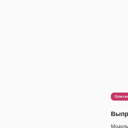
Описа
Выпр
Модуль