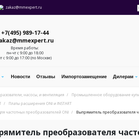
zakaz@mmexpert.ru
+7(495) 989-17-44
akaz@mmexpert.ru
Время работы:
пн-чт с 9:00 до 18:00
пт с 9:00 до 17:00 (по Москве)
с
Новости
Отзывы
Импортозамещение
Дилерам
разователи, насосы, и вентиляция
/
Промышленное оборудование купит
T
/
Платы расширения ONI и INSTART
для частотных преобразователей ONI
/
Выпрямитель преобразователя ча
рямитель преобразователя часто