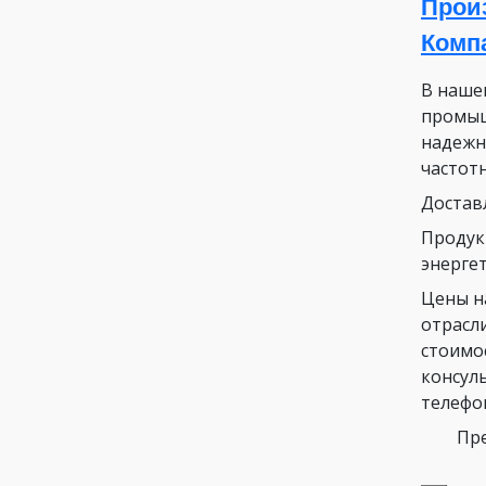
Прои
Комп
В наше
промыш
надежн
частот
Достав
Продук
энергет
Цены н
отрасл
стоимо
консул
телефо
Пре