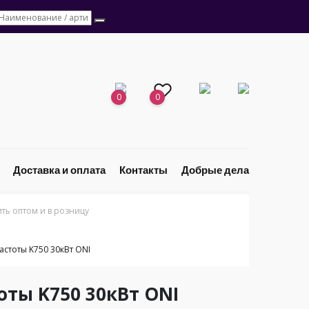
0
0
Доставка и оплата
Контакты
Добрые дела
ь оптом и в розницу
стоты K750 30кВт ONI
ты K750 30кВт ONI