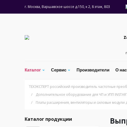
г. Москва, Варшавское шоссе д.150, к 2, 8 этаж, 803
z
Каталог
Сервис
Производители
О на
ТЕХЭКСПЕРТ российский производитель частотные преоб
/
Дополнительное оборудование для ЧП и УПП INSTAR
/
Платы расширения, вентиляторы и силовые модули 
Вып
Каталог продукции