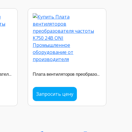
Плата силовая преобразователя частоты K750 110кВт ONI
Плата вентиляторов преобразователя частоты K750 24В ONI
Запросить цену