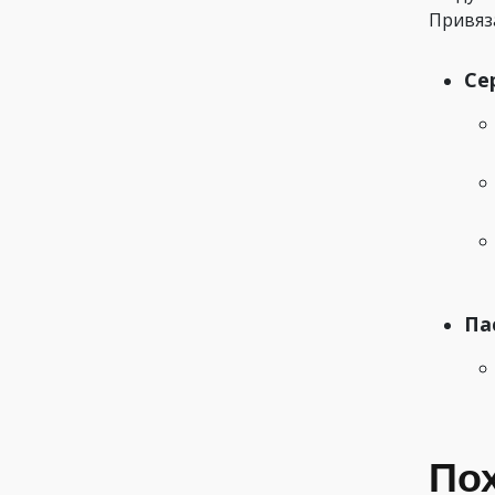
Привяз
Се
Па
По