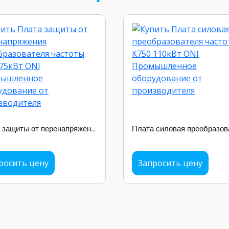
Плата защиты от перенапряжения преобразователя частоты K750 75кВт ONI
росить цену
Запросить цену