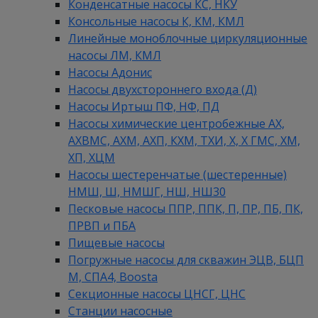
Конденсатные насосы КС, НКУ
Консольные насосы К, КМ, КМЛ
Линейные моноблочные циркуляционные
насосы ЛМ, КМЛ
Насосы Адонис
Насосы двухстороннего входа (Д)
Насосы Иртыш ПФ, НФ, ПД
Насосы химические центробежные АХ,
АХВМС, АХМ, АХП, КХМ, ТХИ, Х, Х ГМС, ХМ,
ХП, ХЦМ
Насосы шестеренчатые (шестеренные)
НМШ, Ш, НМШГ, НШ, НШ30
Песковые насосы ППР, ППК, П, ПР, ПБ, ПК,
ПРВП и ПБА
Пищевые насосы
Погружные насосы для скважин ЭЦВ, БЦП
М, СПА4, Boosta
Секционные насосы ЦНСГ, ЦНС
Станции насосные