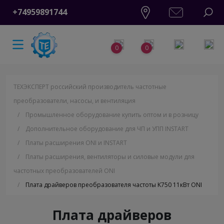
+74959891744
0
0
ТЕХЭКСПЕРТ российский производитель частотные
преобразователи, насосы, и вентиляция
/
Промышленное оборудование купить оптом и в розницу
/
Дополнительное оборудование для ЧП и УПП INSTART
/
Платы расширения ONI и INSTART
/
Платы расширения, вентиляторы и силовые модули для
частотных преобразователей ONI
/
Плата драйверов преобразователя частоты K750 11кВт ONI
Плата драйверов