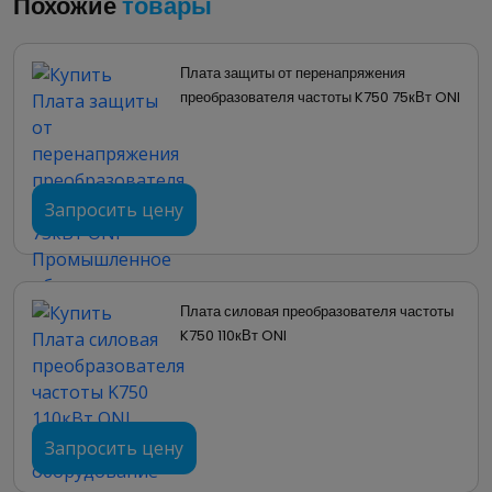
Похожие
товары
Плата драйверов преобразователя
частоты K750 11кВт ONI
Плата защиты от перенапряжения 
преобразователя частоты K750 75кВт ONI
Базовая плата управления ПЧ K750 включая
входа и выхода, реле. Связана с типо размером
ПЧ K750 и таким образом привязана к номиналу
ПЧ.
Запросить цену
Непосредственное управление и настройка ПЧ K75
Базовая плата ПЧ K750. Повышенный уровень за
Сертификаты
Плата силовая преобразователя частоты 
K750 110кВт ONI
Отказное письмо 043 (PDF, 12.27 MB)
Отказное письмо 123-ФЗ (PDF, 12.57 MB)
Запросить цену