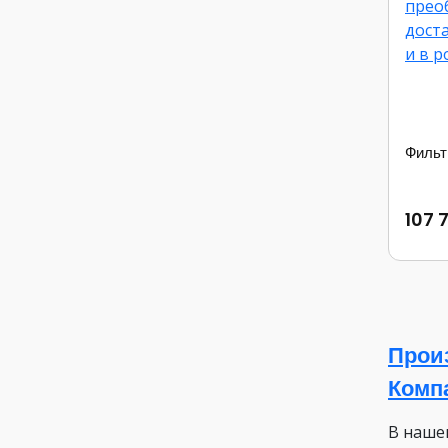
Фильт
107 
Прои
Комп
В наше