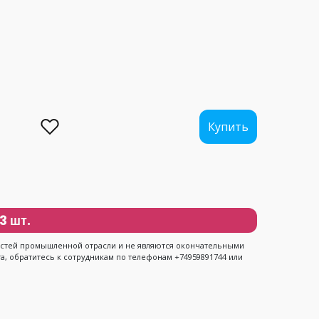
................
................
.........
Купить
3 шт.
ностей промышленной отрасли и не являются окончательными
, обратитесь к сотрудникам по телефонам +74959891744 или