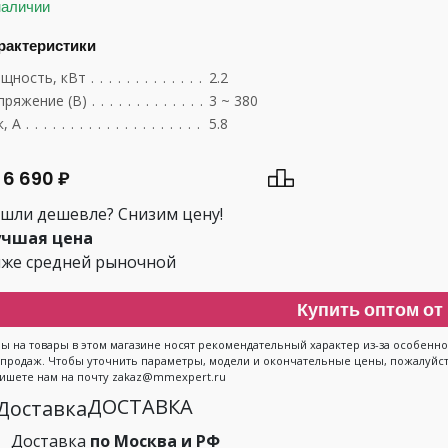
наличии
рактеристики
щность, кВт
.......................................
2.2
пряжение (В)
.......................................
3 ~ 380
, А
..............................................
5.8
 6 690 ₽
шли дешевле? Снизим цену!
чшая цена
же средней рыночной
Купить оптом от 
ы на товары в этом магазине носят рекомендательный характер из-за особен
 продаж. Чтобы уточнить параметры, модели и окончательные цены, пожалуйста
ишете нам на почту zakaz@mmexpert.ru
ДОСТАВКА
Доставка
по Москва и РФ