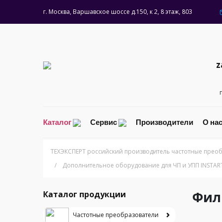
г. Москва, Варшавское шоссе д.150, к 2, 8 этаж, 803
z
Каталог
Сервис
Производители
О на
ТЕХЭКСПЕРТ российский производитель частотные преоб
/
Дополнительное оборудование для ЧП и УПП INSTAR
Филь
Каталог продукции
Частотные преобразователи