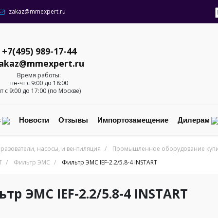
zakaz@mmexpert.ru
+7(495) 989-17-44
akaz@mmexpert.ru
Время работы:
пн-чт с 9:00 до 18:00
пт с 9:00 до 17:00 (по Москве)
с
Новости
Отзывы
Импортозамещение
Дилерам
разователи, насосы, и вентиляция
/
Промышленное оборудование купит
T
/
Фильтр ЭМС
/
Фильтр ЭМС IEF-2.2/5.8-4 INSTART
тр ЭМС IEF-2.2/5.8-4 INSTART