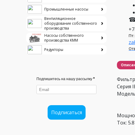
Промышленные насосы
☎
Вентиляционное
оборудование собственного
производства
+7
Пт:
Насосы собственного
производства KMM
za
Отв
Редукторы
Описа
Фильтр
*
Подпишитесь на нашу рассылку
Серия I
Модель 
Подписаться
Мощнос
Ток: 5.8