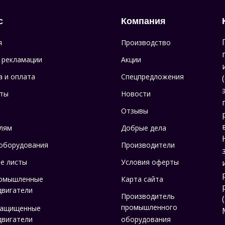
с
Компания
я
Производство
 рекламации
Акции
а и оплата
Спецпредложения
ты
Новости
Отзывы
лям
Добрые дела
оборудования
Производители
е листы
Условия оферты
омышленные
Карта сайта
двигатели
Производитель
промышленного
защищенные
двигатели
оборудования