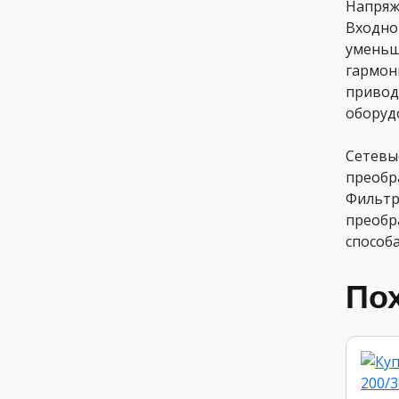
Напряже
Входно
уменьш
гармон
привод
оборуд
Сетевы
преобр
Фильтр
преобр
способа
По