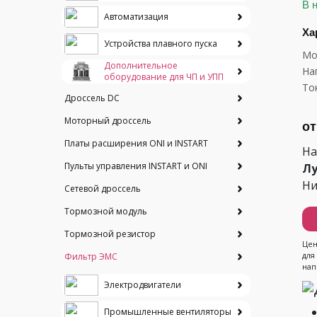
В 
Автоматизация
Ха
Устройства плавного пуска
Мо
Дополнительное
На
оборудование для ЧП и УПП
Ток
Дроссель DC
Моторный дроссель
от
Платы расширения ONI и INSTART
На
Пульты управления INSTART и ONI
Лу
Ни
Сетевой дроссель
Тормозной модуль
Тормозной резистор
Цен
для
Фильтр ЭМС
нап
Электродвигатели
Промышленные вентиляторы