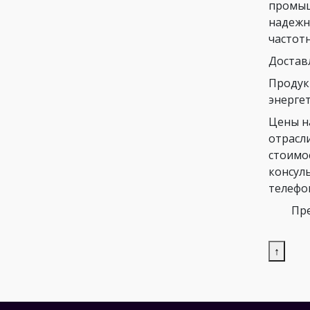
промыш
надежн
частот
Достав
Продук
энергет
Цены н
отрасл
стоимо
консул
телефо
Пре
↑