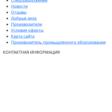
Спецпредложения
Новости
Отзывы
Добрые дела
Производители
Условия оферты
Карта сайта
Производитель промышленного оборудования
КОНТАКТНАЯ ИНФОРМАЦИЯ
Группа Компаний "ТехЭксперт": производство и
продажа промышленного и инженерного
оборудования (общепромышленные и
врывозащищённые электродвигатели, ч
астотные
преобразователи, вентиляторы, насосы, редуктора,
УПП и системы промышленной вентиляции).
Владелец ресурса: Хмырова Наталья Николаевна. На
сайте невозможно зарегистрироваться и
авторизоваться с иностранных аккаунтов (149-ФЗ),