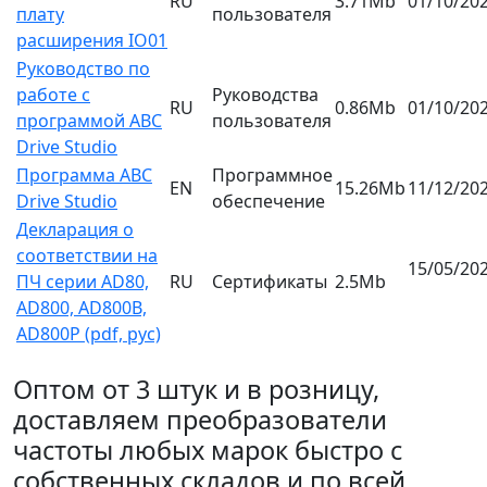
RU
3.71Mb
01/10/20
плату
пользователя
расширения IO01
Руководство по
работе с
Руководства
RU
0.86Mb
01/10/20
программой ABC
пользователя
Drive Studio
Программа ABC
Программное
EN
15.26Mb
11/12/20
Drive Studio
обеспечение
Декларация о
соответствии на
15/05/20
ПЧ серии AD80,
RU
Сертификаты
2.5Mb
AD800, AD800B,
AD800P (pdf, рус)
Оптом от 3 штук и в розницу,
доставляем преобразователи
частоты любых марок быстро с
собственных складов и по всей