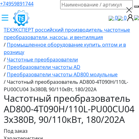
+74959891744
0
0
ТЕХЭКСПЕРТ российский производитель частотные
преобразователи, насосы, и вентиляция
/
Промышленное оборудование купить оптом и в
розницу
/
Частотные преобразователи
/
Преобразователи частоты AD
/
Преобразователи частоты AD800 модульные
/
Частотный преобразователь AD800-4T090H/110L-
PU00CU04 3х380В, 90/110кВт, 180/202А
Частотный преобразователь
AD800-4T090H/110L-PU00CU04
3х380В, 90/110кВт, 180/202А
Под заказ
Характеристики