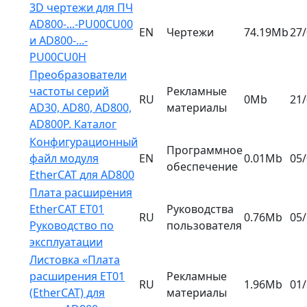
3D чертежи для ПЧ
AD800-...-PU00CU00
EN
Чертежи
74.19Mb
27
и AD800-...-
PU00CU0H
Преобразователи
частоты серий
Рекламные
RU
0Mb
21
AD30, AD80, AD800,
материалы
AD800P. Каталог
Конфигурационный
Программное
файл модуля
EN
0.01Mb
05
обеспечение
EtherCAT для AD800
Плата расширения
EtherCAT ET01
Руководства
RU
0.76Mb
05
Руководство по
пользователя
эксплуатации
Листовка «Плата
расширения ET01
Рекламные
RU
1.96Mb
01
(EtherCAT) для
материалы