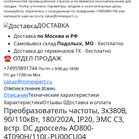
особенностей промышленной отрасли и не являются окончательными для
продаж. Чтобы уточнить параметры, модели и окончательные цены,
пожалуйста, обратитесь к сотрудникам по телефонам +74959891744 или
напишете нам на почту zakaz@mmexpert.ru
ДОСТАВКА
Доставка
по Москва и РФ
Самовывоз склад
Подольск, МО
- бесплатно
Доставка до терминалов ТК - бесплатно
☎ ОТДЕЛ ПРОДАЖ
+74959891744
Пн-Чт: с 9:00 до 18:00
Пт: до 17:00 по Мск
zakaz@mmexpert.ru
Ответим в течение 30 мин.
Описание
Технические характеристики
Характеристики
Отзывы
0
Доставка и оплата
Преобразователь частоты, 3х380В,
90/110кВт, 180/202А, IP20, ЭМС С3,
встр. DC дроссель AD800-
4T090H/110L-PU00CU04