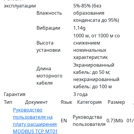
эксплуатации
5%-85% (без
Влажность
образования
конденсата до 95%)
Вибрации
1,14g
1000 м, от 1000 м со
Высота
снижением
установки
номинальных
характеристик
Экранированный
Длина
кабель: до 50 м;
моторного
неэкранированный
кабеля
кабель: до 100 м
Гарантия
3 года
Тип
Документ
Язык
Категория
Размер
Руководство
пользователя на
Руководства
EN
0.73Mb
01
плату расширения
пользователя
MODBUS TCP MT01