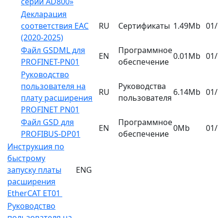
серии AD800»
Декларация
соответствия EAC
RU
Сертификаты
1.49Mb
01
(2020-2025)
Файл GSDML для
Программное
EN
0.01Mb
01
PROFINET-PN01
обеспечение
Руководство
пользователя на
Руководства
RU
6.14Mb
01
плату расширения
пользователя
PROFINET PN01
Файл GSD для
Программное
EN
0Mb
01
PROFIBUS-DP01
обеспечение
Инструкция по
быстрому
запуску платы
ENG
расширения
EtherCAT ET01
Руководство
пользователя на