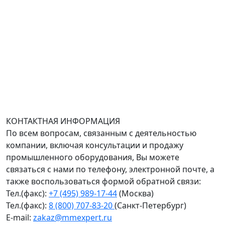
Адрес офиса в Москве: Варшавское шоссе дом 150к2,
БЦ Селектика, 8 этаж, офис 803.
Адрес офиса в Санкт-Петербурге: улица Савушкина
дом 134к1.
Доставка оборудования по всей России.
График работы (часовой пояс Москва)
пн-чт с 9:00 до 18:00; пт до 17:00.
КОНТАКТНАЯ ИНФОРМАЦИЯ
По всем вопросам, связанным с деятельностью
компании, включая консультации и продажу
промышленного оборудования, Вы можете
связаться с нами по телефону, электронной почте, а
также воспользоваться формой обратной связи:
Тел.(факс):
+7 (495) 989-17-44
(Москва)
Тел.(факс):
8 (800) 707-83-20
(Санкт-Петербург)
E-mail:
zakaz@mmexpert.ru