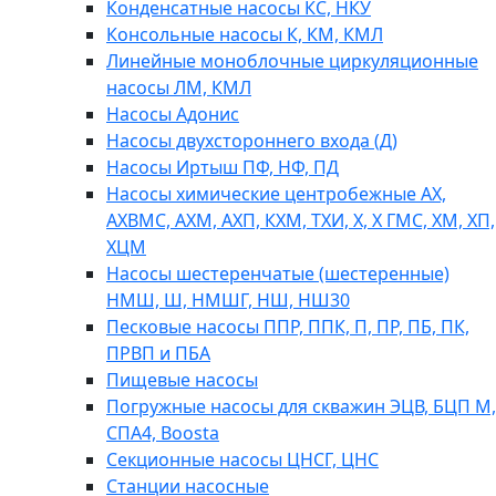
Конденсатные насосы КС, НКУ
Консольные насосы К, КМ, КМЛ
Линейные моноблочные циркуляционные
насосы ЛМ, КМЛ
Насосы Адонис
Насосы двухстороннего входа (Д)
Насосы Иртыш ПФ, НФ, ПД
Насосы химические центробежные АХ,
АХВМС, АХМ, АХП, КХМ, ТХИ, Х, Х ГМС, ХМ, ХП,
ХЦМ
Насосы шестеренчатые (шестеренные)
НМШ, Ш, НМШГ, НШ, НШ30
Песковые насосы ППР, ППК, П, ПР, ПБ, ПК,
ПРВП и ПБА
Пищевые насосы
Погружные насосы для скважин ЭЦВ, БЦП М,
СПА4, Boosta
Секционные насосы ЦНСГ, ЦНС
Станции насосные