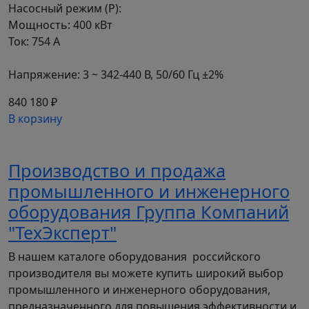
Насосный режим (P):
Мощность: 400 кВт
Ток: 754 А
1: Серия
2: Режим G – общепромышленный
Напряжение: 3 ~ 342-440 В, 50/60 Гц ±2%
3: Мощность электродвигателя (кВт) для
общепромышленного режима (G)
840 180 ₽
4: Режим P – насосный
В корзину
5: Мощность электродвигателя (кВт) для
насосного режима (P)
6: Номинальное напряжение 3 ~ 380В ± 15%,
Производство и продажа
50/60Гц
промышленного и инженерного
7: Встроенный тормозной модуль
оборудования Группа Компаний
8: Дополнительное защитное покрытие плат
"ТехЭксперт"
лаком
9: Защитное покрытие плат компаундом
В нашем каталоге оборудования российского
СХЕМА ПОДКЛЮЧЕНИЯ
производителя вы можете купить широкий выбор
ПРЕОБРАЗОВАТЕЛЕЙ ЧАСТОТЫ
промышленного и инженерного оборудования,
предназначенного для повышения эффективности и