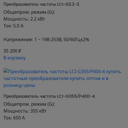
оптимальное количество входов/выходов для
Преобразователь частоты LCI-G2.2-3
реализации различных задач.
Общепром. режим (G):
Платы расширения для работы с энкодерами
Мощность: 2.2 кВт
позволяют настраивать частотные
Ток: 5.0 А
преобразователи под конкретные задачи Вашего
производства.
Напряжение: 1 ~ 198-253В, 50/60Гц±2%
ОБЛАСТЬ ПРИМЕНЕНИЯ
35 200 ₽
В корзину
Серия подходит для общепромышленных
механизмов, а также для работы с энкодерами и
управления моментом. Устройства могут
использоваться для работы со станками,
насосами, шредерами, дробилками,
компрессорами, тележками и многим другим
Преобразователь частоты LCI-G355/P400-4
оборудованием.
Общепром. режим (G):
СИСТЕМА ОБОЗНАЧЕНИЯ
Мощность: 355 кВт
Ток: 650 А
ПРЕОБРАЗОВАТЕЛЕЙ ЧАСТОТЫ
INSTART СЕРИИ LCI