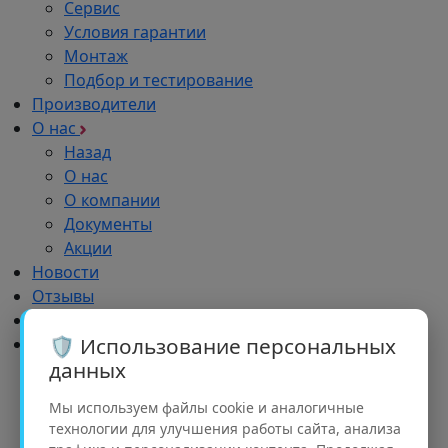
Сервис
Условия гарантии
Монтаж
Подбор и тестирование
Производители
О нас
Назад
О нас
О компании
Документы
Акции
Новости
Отзывы
Импортозамещение
🛡️ Использование персональных
Дилерам
данных
Назад
Дилерам
Мы используем файлы cookie и аналогичные
Обучение
технологии для улучшения работы сайта, анализа
Реклама