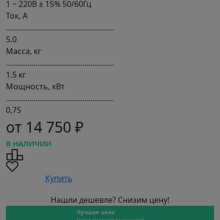
1 ~ 220В ± 15% 50/60Гц
Ток, А
.......................................................
5.0
Масса, кг
.......................................................
1.5 кг
Мощность, кВт
.......................................................
0,75
от 14 750 ₽
В НАЛИЧИИ
Купить
Нашли дешевле? Снизим цену!
Лучшая цена
Ниже средней рыночной