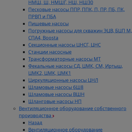
НМШ, Ш, НМШГ, НШ, НШ30
Песковые насосы ППР, ППК, П, ПР, ПБ, ПК,
ПРВП и ПБА
Пищевые насосы
Погружные насосы для скважин ЭЦВ, БЦП М,
СПА4, Boosta
Секционные насосы ЦНСГ, ЦНС
Станции насосные
Трансформаторные насосы МТ
Фекальные насосы СД, ЦМК, СМ, Иртыш,
ЦМК2, ЦМК, ЦМК1
Циркуляционные насосы ЦНЛ
Шламовые насосы 6Ш8
Шламовые насосы ВШН
Шланговые насосы НП
Вентиляционное оборудование собственного
производства
Назад
Вентиляционное оборудование