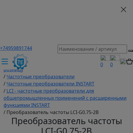
+74959891744
ТЕХЭКСПЕРТ российский производитель частотные
преобразователи, насосы, и вентиляция
/
Промышленное оборудование купить оптом и в
0
0
розницу
/
Частотные преобразователи
/
Частотные преобразователи INSTART
/
LCI - частотные преобразователи для
общепромышленных применений с расширенными
функциями INSTART
/
Преобразователь частоты LCI-G0.75-2B
Преобразователь частоты
LCI-G0.75-2B