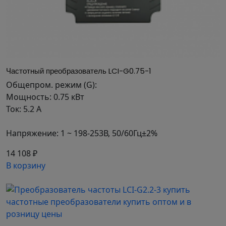
электродвигателей мощностью от 5.5 до 110 кВт.
РАБОТА В ДВУХ РЕЖИМАХ
можно выбрать насосный или
общепромышленный режим, в зависимости от
Частотный преобразователь LCI-G0.75-1
характера нагрузки.
Общепром. режим (G):
ДВА НАБОРА ПАРАМЕТРОВ
Мощность: 0.75 кВт
ЭЛЕКТРОДВИГАТЕЛЯ
Ток: 5.2 А
можно ввести две группы параметров – для
Напряжение: 1 ~ 198-253В, 50/60Гц±2%
первого двигателя и для второго, – и в случае
необходимости переключать привод с одной
14 108 ₽
группы параметров на другую.
В корзину
ВАРИАТИВНОСТЬ
ФУНКЦИОНАЛЬНЫХ
ВОЗМОЖНОСТЕЙ