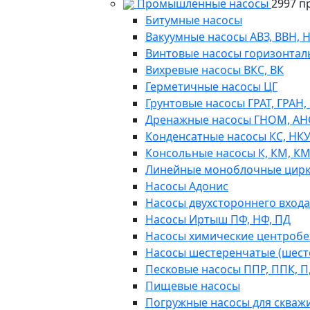
Промышленные насосы
2997 п
Битумные насосы
Вакуумные насосы АВЗ, ВВН, 
Винтовые насосы горизонтал
Вихревые насосы ВКС, ВК
Герметичные насосы ЦГ
Грунтовые насосы ГРАТ, ГРАН,
Дренажные насосы ГНОМ, АН
Конденсатные насосы КС, НК
Консольные насосы К, КМ, К
Линейные моноблочные цирк
Насосы Адонис
Насосы двухстороннего входа 
Насосы Иртыш ПФ, НФ, ПД
Насосы химические центробежн
Насосы шестеренчатые (шес
Песковые насосы ППР, ППК, П,
Пищевые насосы
Погружные насосы для скважи