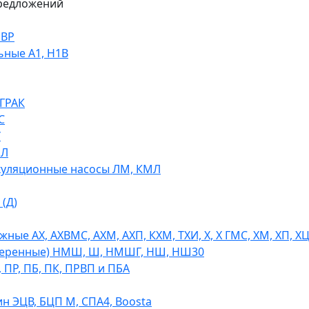
редложений
НВР
ьные А1, Н1В
 ГРАК
С
У
МЛ
уляционные насосы ЛМ, КМЛ
(Д)
ые АХ, АХВМС, АХМ, АХП, КХМ, ТХИ, Х, Х ГМС, ХМ, ХП, Х
теренные) НМШ, Ш, НМШГ, НШ, НШ30
 ПР, ПБ, ПК, ПРВП и ПБА
н ЭЦВ, БЦП М, СПА4, Boosta