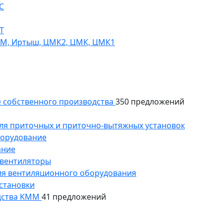
С
Т
СМ, Иртыш, ЦМК2, ЦМК, ЦМК1
 собственного производства
350 предложений
ля приточных и приточно-вытяжных установок
борудование
ание
 вентиляторы
ия вентиляционного оборудования
становки
дства KMM
41 предложений