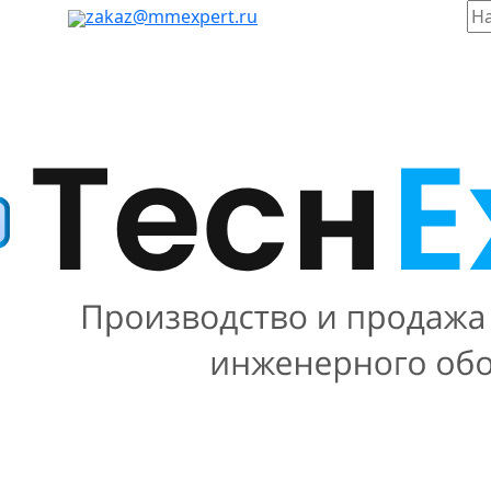
таж, 803
zakaz@mmexpert.ru