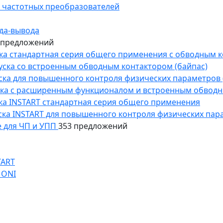
 частотных преобразователей
да-вывода
 предложений
уска стандартная серия общего применения с обводным 
пуска со встроенным обводным контактором (байпас)
пуска для повышенного контроля физических параметров 
уска с расширенным функционалом и встроенным обводн
уска INSTART стандартная серия общего применения
пуска INSTART для повышенного контроля физических пар
 для ЧП и УПП
353 предложений
TART
 ONI