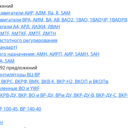
жений
игатели АИР, АДМ, Ra, R, 5AM
гатели ВРА, АИМ, ВА, АВ, ВАO2, 1ВАО, 1ВАОЧР, 1ВАОРВ
тели A4, АРД, ДАЗ04, ДВАН
AMTF, AMTKF, ДMTF, ДМТН
астотного регулирования
тандарт)
го назначения: АМН, АИРП, АИР, 5АМН, 5АН
А, 5АМ
592 предложений
ентиляторы ВЦ-ВР
КРС, ВКРФ, ВМК, ВКВ-К, ВКР-Н2, ВКОП и ВКОПв
ленные ВО и YWF
В-ДУ, ВКР, ВО и ВР-ДУ, ВРм ДУ, ВКР-ДУ-В, ВКР-ДУ-С, ВКР
100-45, ВР 140-40
ДН