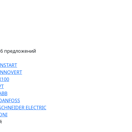
86 предложений
INSTART
 INNOVERT
Х100
VT
ABB
 DANFOSS
SCHNEIDER ELECTRIC
ONI
й