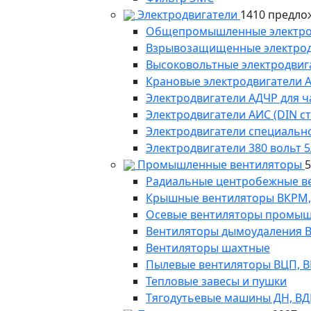
Электродвигатели
1410 предло
Общепромышленные электродв
Взрывозащищенные электродви
Высоковольтные электродвига
Крановые электродвигатели 
Электродвигатели АДЧР для ч
Электродвигатели АИС (DIN с
Электродвигатели специально
Электродвигатели 380 вольт 5
Промышленные вентиляторы
Радиальные центробежные в
Крышные вентиляторы ВКРМ, В
Осевые вентиляторы промыш
Вентиляторы дымоудаления ВКР
Вентиляторы шахтные
Пылевые вентиляторы ВЦП, ВР 
Тепловые завесы и пушки
Тягодутьевые машины ДН, В