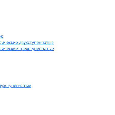
ок
рические двухступенчатые
рические трехступенчатые
вухступенчатые