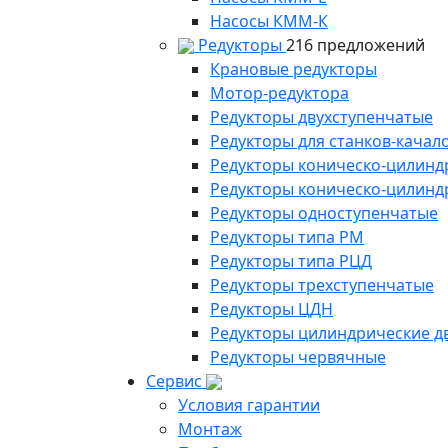
Насосы КММ-К
Редукторы
216 предложений
Крановые редукторы
Мотор-редуктора
Редукторы двухступенчатые
Редукторы для станков-качал
Редукторы коническо-цилинд
Редукторы коническо-цилинд
Редукторы одноступенчатые
Редукторы типа РМ
Редукторы типа РЦД
Редукторы трехступенчатые
Редукторы ЦДН
Редукторы цилиндрические д
Редукторы червячные
Сервис
Условия гарантии
Монтаж