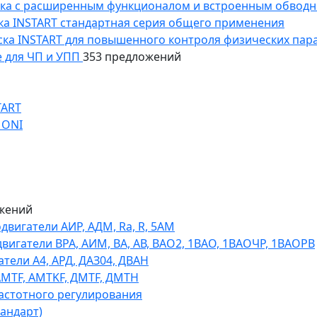
уска с расширенным функционалом и встроенным обводн
уска INSTART стандартная серия общего применения
пуска INSTART для повышенного контроля физических пар
 для ЧП и УПП
353 предложений
TART
 ONI
жений
игатели АИР, АДМ, Ra, R, 5AM
гатели ВРА, АИМ, ВА, АВ, ВАO2, 1ВАО, 1ВАОЧР, 1ВАОРВ
тели A4, АРД, ДАЗ04, ДВАН
AMTF, AMTKF, ДMTF, ДМТН
астотного регулирования
тандарт)