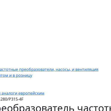
астотные преобразователи, насосы, и вентиляция
том и в розницу
 аналоги европейским
280/P315-4F
еобразователь частот