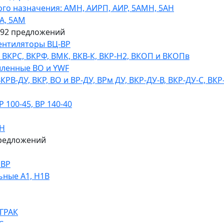
го назначения: АМН, АИРП, АИР, 5АМН, 5АН
А, 5АМ
592 предложений
ентиляторы ВЦ-ВР
КРС, ВКРФ, ВМК, ВКВ-К, ВКР-Н2, ВКОП и ВКОПв
ленные ВО и YWF
В-ДУ, ВКР, ВО и ВР-ДУ, ВРм ДУ, ВКР-ДУ-В, ВКР-ДУ-С, ВКР
100-45, ВР 140-40
ДН
редложений
НВР
ьные А1, Н1В
 ГРАК