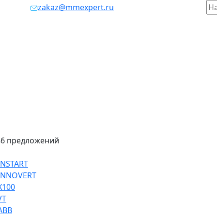
таж, 803
zakaz@mmexpert.ru
86 предложений
INSTART
 INNOVERT
Х100
VT
ABB