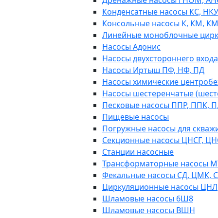
Дренажные насосы ГНОМ, АН
Конденсатные насосы КС, НК
Консольные насосы К, КМ, К
Линейные моноблочные цирк
Насосы Адонис
Насосы двухстороннего входа 
Насосы Иртыш ПФ, НФ, ПД
Насосы химические центробежн
Насосы шестеренчатые (шес
Песковые насосы ППР, ППК, П,
Пищевые насосы
Погружные насосы для скважи
Секционные насосы ЦНСГ, ЦН
Станции насосные
Трансформаторные насосы М
Фекальные насосы СД, ЦМК, 
Циркуляционные насосы ЦНЛ
Шламовые насосы 6Ш8
Шламовые насосы ВШН