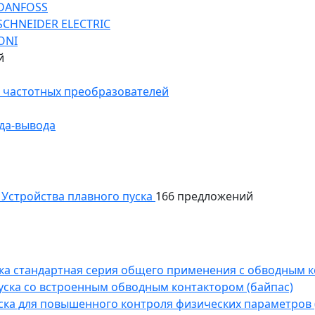
 DANFOSS
SCHNEIDER ELECTRIC
ONI
й
 частотных преобразователей
да-вывода
Устройства плавного пуска
166 предложений
уска стандартная серия общего применения с обводным 
пуска со встроенным обводным контактором (байпас)
пуска для повышенного контроля физических параметров 