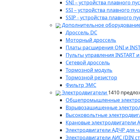
SNI – устройства плавного п
SSI – устройства плавного п
SSIP - устройства плавного 
Дополнительное оборудование
Дроссель DC
Моторный дроссель
Платы расширения ONI и INS
Пульты управления INSTART и
Сетевой дроссель
Тормозной модуль
Тормозной резистор
Фильтр ЭМС
Электродвигатели
1410 предло
Общепромышленные электродв
Взрывозащищенные электродви
Высоковольтные электродвига
Крановые электродвигатели 
Электродвигатели АДЧР для ч
Электродвигатели АИС (DIN с