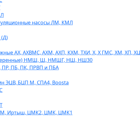
С
У
МЛ
уляционные насосы ЛМ, КМЛ
(Д)
ые АХ, АХВМС, АХМ, АХП, КХМ, ТХИ, Х, Х ГМС, ХМ, ХП, Х
теренные) НМШ, Ш, НМШГ, НШ, НШ30
 ПР, ПБ, ПК, ПРВП и ПБА
н ЭЦВ, БЦП М, СПА4, Boosta
С
Т
СМ, Иртыш, ЦМК2, ЦМК, ЦМК1