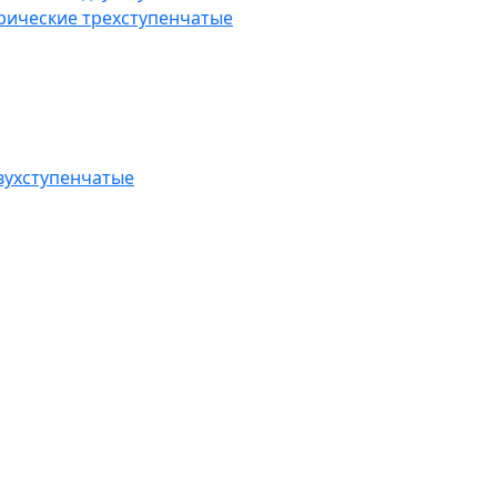
рические трехступенчатые
вухступенчатые