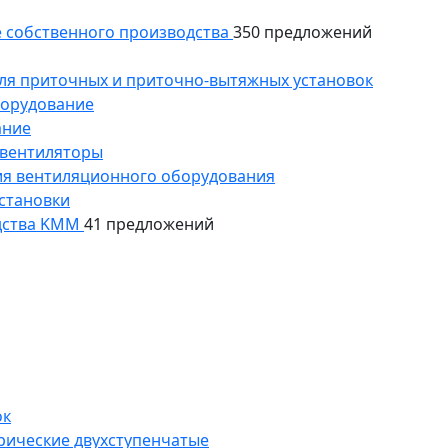
 собственного производства
350 предложений
ля приточных и приточно-вытяжных установок
борудование
ание
 вентиляторы
ия вентиляционного оборудования
становки
дства KMM
41 предложений
ок
рические двухступенчатые