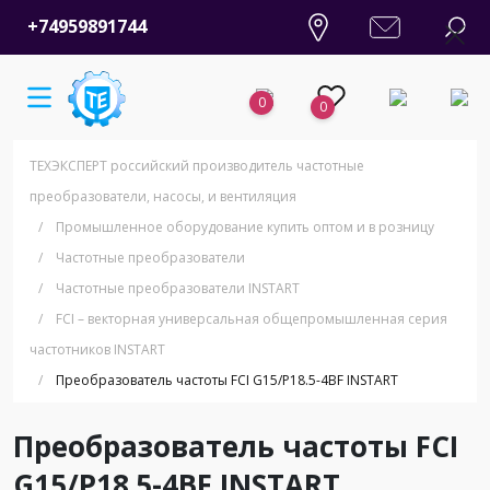
+74959891744
0
0
ТЕХЭКСПЕРТ российский производитель частотные
преобразователи, насосы, и вентиляция
/
Промышленное оборудование купить оптом и в розницу
/
Частотные преобразователи
/
Частотные преобразователи INSTART
/
FCI – векторная универсальная общепромышленная серия
частотников INSTART
/
Преобразователь частоты FCI G15/P18.5-4BF INSTART
Преобразователь частоты FCI
G15/P18.5-4BF INSTART