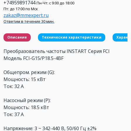
+74959891744
Пн-Чт: с 9:00 до 18:00
Пт: до 17:00 по Мск
zakaz@mmexpert.ru
Ответим в течение 30 мин.
Описание
Технические характеристики
Характ
Преобразователь частоты INSTART Серия FCI
Модель FCI-G15/P18.5-4BF
Общепром. режим (G):
Мощность: 15 кВт
Ток: 32 А
Насосный режим (P):
Мощность: 18.5 кВт
Ток: 37 А
Напряжение: 3 ~ 342-440 В, 50/60 Гц ±2%