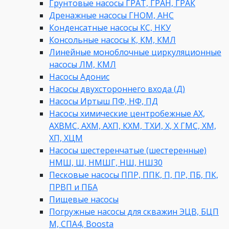
Грунтовые насосы ГРАТ, ГРАН, ГРАК
Дренажные насосы ГНОМ, АНС
Конденсатные насосы КС, НКУ
Консольные насосы К, КМ, КМЛ
Линейные моноблочные циркуляционные
насосы ЛМ, КМЛ
Насосы Адонис
Насосы двухстороннего входа (Д)
Насосы Иртыш ПФ, НФ, ПД
Насосы химические центробежные АХ,
АХВМС, АХМ, АХП, КХМ, ТХИ, Х, Х ГМС, ХМ,
ХП, ХЦМ
Насосы шестеренчатые (шестеренные)
НМШ, Ш, НМШГ, НШ, НШ30
Песковые насосы ППР, ППК, П, ПР, ПБ, ПК,
ПРВП и ПБА
Пищевые насосы
Погружные насосы для скважин ЭЦВ, БЦП
М, СПА4, Boosta