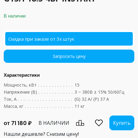
В наличии
Скидка при заказе от 3х штук
Запросить цену
Характеристики
Мощность, кВт
....................................
15
Напряжение (В)
...................................
3 ~ 380В ± 15% 50/60Гц
Ток, А
...........................................
(G) 32 А/ (P) 37 А
Масса, кг
........................................
11 кг
от 71 180 ₽
В НАЛИЧИИ
Купить
Нашли дешевле? Снизим цену!