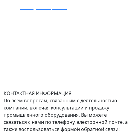
E-mail:
zakaz@mmexpert.ru
Адрес офиса в Москве: Варшавское шоссе дом 150к2,
БЦ Селектика, 8 этаж, офис 803.
Адрес офиса в Санкт-Петербурге: улица Савушкина
дом 134к1.
Доставка оборудования по всей России.
График работы (часовой пояс Москва)
пн-чт с 9:00 до 18:00; пт до 17:00.
КОНТАКТНАЯ ИНФОРМАЦИЯ
По всем вопросам, связанным с деятельностью
компании, включая консультации и продажу
промышленного оборудования, Вы можете
связаться с нами по телефону, электронной почте, а
также воспользоваться формой обратной связи: