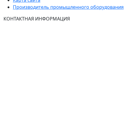
Карта сайта
Производитель промышленного оборудования
КОНТАКТНАЯ ИНФОРМАЦИЯ
Группа Компаний "ТехЭксперт": производство и
продажа промышленного и инженерного
оборудования (общепромышленные и
врывозащищённые электродвигатели, ч
астотные
преобразователи, вентиляторы, насосы, редуктора,
УПП и системы промышленной вентиляции).
Владелец ресурса: Хмырова Наталья Николаевна. На
сайте невозможно зарегистрироваться и
авторизоваться с иностранных аккаунтов (149-ФЗ),
рекомендуем это делать с использованием
российского сервиса авторизации (использовать
почту на Yandex.ru или Mail.ru).
:
Тел.: +7 495 989 1744