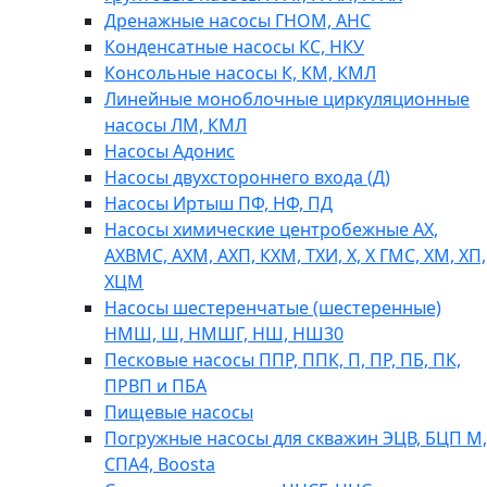
Дренажные насосы ГНОМ, АНС
Конденсатные насосы КС, НКУ
Консольные насосы К, КМ, КМЛ
Линейные моноблочные циркуляционные
насосы ЛМ, КМЛ
Насосы Адонис
Насосы двухстороннего входа (Д)
Насосы Иртыш ПФ, НФ, ПД
Насосы химические центробежные АХ,
АХВМС, АХМ, АХП, КХМ, ТХИ, Х, Х ГМС, ХМ, ХП,
ХЦМ
Насосы шестеренчатые (шестеренные)
НМШ, Ш, НМШГ, НШ, НШ30
Песковые насосы ППР, ППК, П, ПР, ПБ, ПК,
ПРВП и ПБА
Пищевые насосы
Погружные насосы для скважин ЭЦВ, БЦП М,
СПА4, Boosta