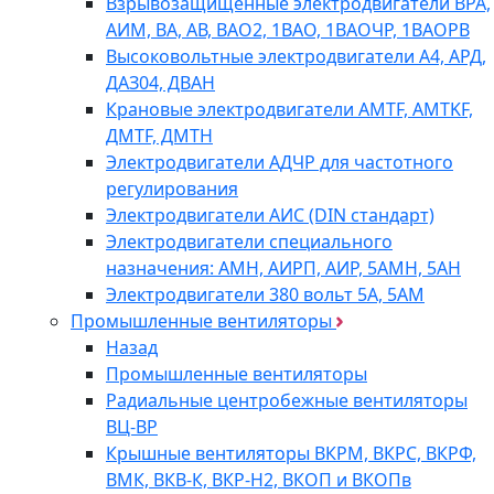
Взрывозащищенные электродвигатели ВРА,
АИМ, ВА, АВ, ВАO2, 1ВАО, 1ВАОЧР, 1ВАОРВ
Высоковольтные электродвигатели A4, АРД,
ДАЗ04, ДВАН
Крановые электродвигатели AMTF, AMTKF,
ДMTF, ДМТН
Электродвигатели АДЧР для частотного
регулирования
Электродвигатели АИС (DIN стандарт)
Электродвигатели специального
назначения: АМН, АИРП, АИР, 5АМН, 5АН
Электродвигатели 380 вольт 5А, 5АМ
Промышленные вентиляторы
Назад
Промышленные вентиляторы
Радиальные центробежные вентиляторы
ВЦ-ВР
Крышные вентиляторы ВКРМ, ВКРС, ВКРФ,
ВМК, ВКВ-К, ВКР-Н2, ВКОП и ВКОПв