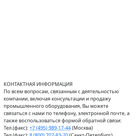
Адрес офиса в Москве: Варшавское шоссе дом 150к2,
БЦ Селектика, 8 этаж, офис 803.
Адрес офиса в Санкт-Петербурге: улица Савушкина
дом 134к1.
Доставка оборудования по всей России.
График работы (часовой пояс Москва)
пн-чт с 9:00 до 18:00; пт до 17:00.
КОНТАКТНАЯ ИНФОРМАЦИЯ
По всем вопросам, связанным с деятельностью
компании, включая консультации и продажу
промышленного оборудования, Вы можете
связаться с нами по телефону, электронной почте, а
также воспользоваться формой обратной связи:
Тел.(факс):
+7 (495) 989-17-44
(Москва)
Тел.(факс):
8 (800) 707-83-20
(Санкт-Петербург)