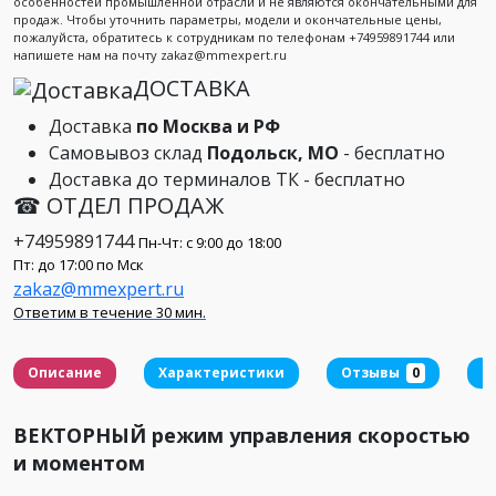
особенностей промышленной отрасли и не являются окончательными для
продаж. Чтобы уточнить параметры, модели и окончательные цены,
пожалуйста, обратитесь к сотрудникам по телефонам +74959891744 или
напишете нам на почту zakaz@mmexpert.ru
ДОСТАВКА
Доставка
по Москва и РФ
Самовывоз склад
Подольск, МО
- бесплатно
Доставка до терминалов ТК - бесплатно
☎ ОТДЕЛ ПРОДАЖ
+74959891744
Пн-Чт: с 9:00 до 18:00
Пт: до 17:00 по Мск
zakaz@mmexpert.ru
Ответим в течение 30 мин.
Описание
Характеристики
Отзывы
0
Д
ВЕКТОРНЫЙ режим управления скоростью
и моментом