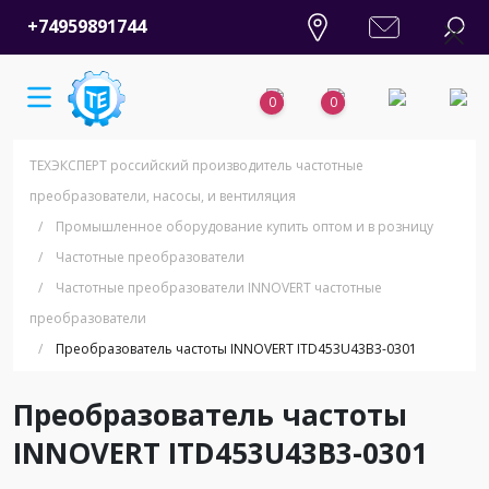
+74959891744
0
0
ТЕХЭКСПЕРТ российский производитель частотные
преобразователи, насосы, и вентиляция
/
Промышленное оборудование купить оптом и в розницу
/
Частотные преобразователи
/
Частотные преобразователи INNOVERT частотные
преобразователи
/
Преобразователь частоты INNOVERT ITD453U43B3-0301
Преобразователь частоты
INNOVERT ITD453U43B3-0301