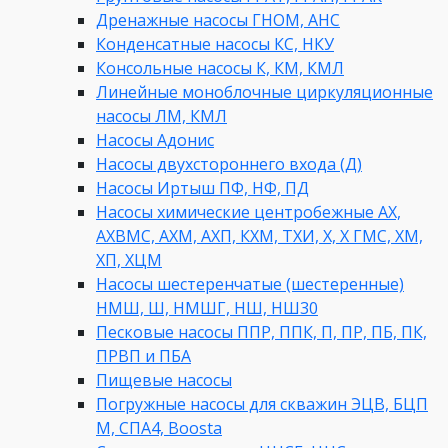
Дренажные насосы ГНОМ, АНС
Конденсатные насосы КС, НКУ
Консольные насосы К, КМ, КМЛ
Линейные моноблочные циркуляционные
насосы ЛМ, КМЛ
Насосы Адонис
Насосы двухстороннего входа (Д)
Насосы Иртыш ПФ, НФ, ПД
Насосы химические центробежные АХ,
АХВМС, АХМ, АХП, КХМ, ТХИ, Х, Х ГМС, ХМ,
ХП, ХЦМ
Насосы шестеренчатые (шестеренные)
НМШ, Ш, НМШГ, НШ, НШ30
Песковые насосы ППР, ППК, П, ПР, ПБ, ПК,
ПРВП и ПБА
Пищевые насосы
Погружные насосы для скважин ЭЦВ, БЦП
М, СПА4, Boosta