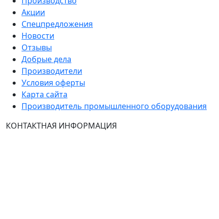
Производство
Акции
Спецпредложения
Новости
Отзывы
Добрые дела
Производители
Условия оферты
Карта сайта
Производитель промышленного оборудования
КОНТАКТНАЯ ИНФОРМАЦИЯ
Группа Компаний "ТехЭксперт": производство и
продажа промышленного и инженерного
оборудования (общепромышленные и
врывозащищённые электродвигатели, ч
астотные
преобразователи, вентиляторы, насосы, редуктора,
УПП и системы промышленной вентиляции).
Владелец ресурса: Хмырова Наталья Николаевна. На