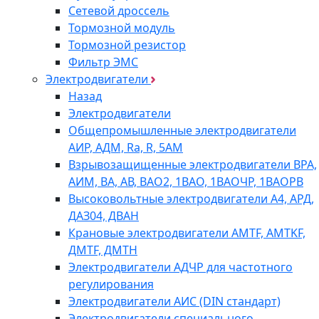
Сетевой дроссель
Тормозной модуль
Тормозной резистор
Фильтр ЭМС
Электродвигатели
Назад
Электродвигатели
Общепромышленные электродвигатели
АИР, АДМ, Ra, R, 5AM
Взрывозащищенные электродвигатели ВРА,
АИМ, ВА, АВ, ВАO2, 1ВАО, 1ВАОЧР, 1ВАОРВ
Высоковольтные электродвигатели A4, АРД,
ДАЗ04, ДВАН
Крановые электродвигатели AMTF, AMTKF,
ДMTF, ДМТН
Электродвигатели АДЧР для частотного
регулирования
Электродвигатели АИС (DIN стандарт)
Электродвигатели специального